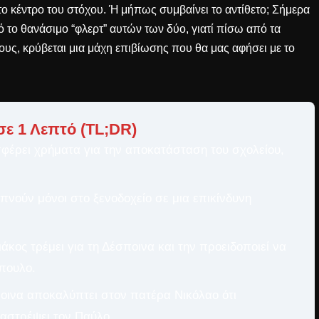
το κέντρο του στόχου. Ή μήπως συμβαίνει το αντίθετο; Σήμερα
ό το θανάσιμο “φλερτ” αυτών των δύο, γιατί πίσω από τα
ους, κρύβεται μια μάχη επιβίωσης που θα μας αφήσει με το
σε 1 Λεπτό (TL;DR)
έρει χρήματα για την αποκατάσταση του σχολείου,
ιπνούν μόνοι στο ξενοδοχείο σε μια επικίνδυνη
άκος τρέμει για τη Δέσποινα και την προειδοποιεί να
πουλο.
ινα αποκαλύπτει στον πατέρα Νικόλαο ότι
ταστρέψει τον Παύλο.