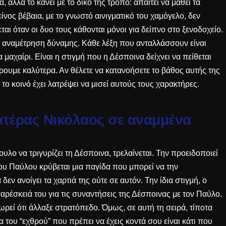
, αλλά το κάνει με το δικό της τρόπο: απαιτεί να μάθει τα
νος βέβαια, με το γνωστό αινιγματικό του χαμόγελο, δεν
αι όταν οι δυο τους κάθονται μόνοι για δείπνο στο ξενοδοχείο.
” αναμέτρηση δύναμης. Κάθε λέξη που ανταλλάσσουν είναι
 μαχαίρι. Είναι η στιγμή που η Δέσποινα δείχνει να πείθεται
έρουμε καλύτερα. Αν θέλετε να κατανοήσετε το βάθος αυτής της
το κοινό έχει λατρέψει να μισεί
αυτούς τους χαρακτήρες.
ατέρας Νικόλαος σε αναμμένα
λο να τριγυρίζει τη Δέσποινα, τρελαίνεται. Την προειδοποιεί
του Παύλου κρύβεται μια παγίδα που μπορεί να την
δεν ανοίγει τα χαρτιά της ούτε σε αυτόν. Την ίδια στιγμή, ο
αρέσκειά του για τις συναντήσεις της Δέσποινας με τον Παύλο.
ωρεί ότι άλλαξε στρατόπεδο. Όμως, σε αυτή τη σειρά, τίποτα
α του “εχθρού” που πρέπει να έχεις κοντά σου είναι κάτι που