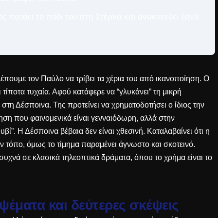
ς πατάει το πόδι του στη Στέρνα και ανακατεύει ξανά
λέπουμε τον Παύλο να τρίβει τα χέρια του από ικανοποίηση. Ο
 τίποτα τυχαία. Αφού κατάφερε να “γλυκάνει” τη μικρή
υ στη Δέσποινα. Της προτείνει να χρηματοδοτήσει ο ίδιος την
ηση που φαινομενικά είναι γενναιόδωρη, αλλά στην
υβί”. Η Δέσποινα βέβαια δεν είναι χθεσινή. Καταλαβαίνει ότι η
ον τόπο, όμως το τίμημα παραμένει άγνωστο και σκοτεινό.
ε συχνά σε
κλασικά τηλεοπτικά δράματα
, όπου το χρήμα είναι το
ψέματα και δεύτερες σκέψεις