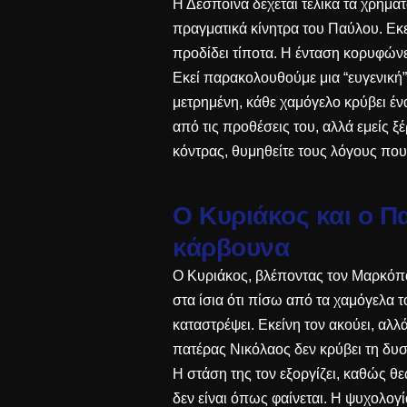
Η Δέσποινα δέχεται τελικά τα χρήματα
πραγματικά κίνητρα του Παύλου. Εκεί
προδίδει τίποτα. Η ένταση κορυφώνετ
Εκεί παρακολουθούμε μια “ευγενική
μετρημένη, κάθε χαμόγελο κρύβει ένα
από τις προθέσεις του, αλλά εμείς ξ
κόντρας, θυμηθείτε τους
λόγους που 
Ο Κυριάκος και ο Π
κάρβουνα
Ο Κυριάκος, βλέποντας τον Μαρκόπου
στα ίσια ότι πίσω από τα χαμόγελα 
καταστρέψει. Εκείνη τον ακούει, αλλά 
πατέρας Νικόλαος δεν κρύβει τη δυσ
Η στάση της τον εξοργίζει, καθώς θε
δεν είναι όπως φαίνεται. Η ψυχολογί