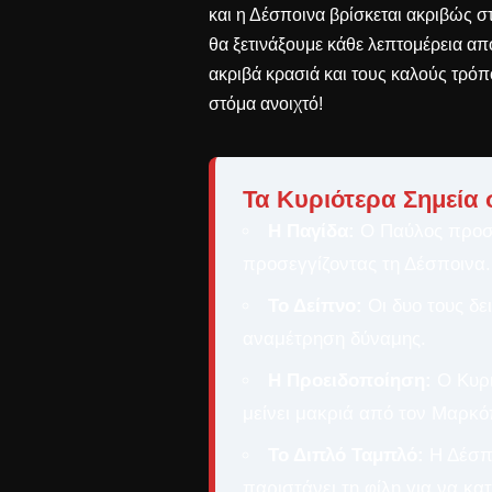
και η Δέσποινα βρίσκεται ακριβώς σ
θα ξετινάξουμε κάθε λεπτομέρεια απ
ακριβά κρασιά και τους καλούς τρόπ
στόμα ανοιχτό!
Τα Κυριότερα Σημεία 
Η Παγίδα:
Ο Παύλος προσφ
προσεγγίζοντας τη Δέσποινα.
Το Δείπνο:
Οι δυο τους δε
αναμέτρηση δύναμης.
Η Προειδοποίηση:
Ο Κυρι
μείνει μακριά από τον Μαρκό
Το Διπλό Ταμπλό:
Η Δέσπο
παριστάνει τη φίλη για να κα