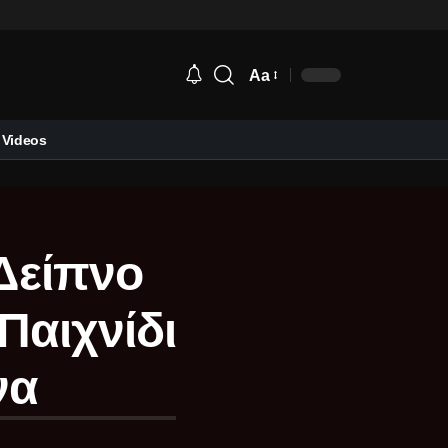
Aa
Videos
 Δείπνο
Παιχνίδι
να