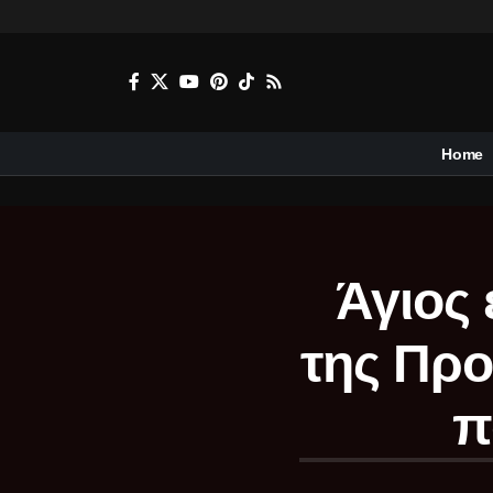
Home
Άγιος 
της Προ
π