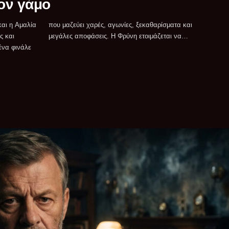
τον γάμο
και η Αμαλία
ρίσματα και
ς και
μεγάλες αποφάσεις. Η Φρύνη ετοιμάζεται να…
ένα φινάλε