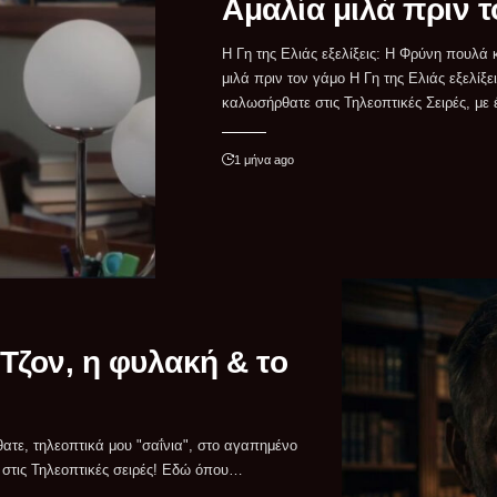
Αμαλία μιλά πριν 
Η Γη της Ελιάς εξελίξεις: Η Φρύνη πουλά 
που μαζεύει χαρές, αγωνίες, ξεκαθα
μιλά πριν τον γάμο Η Γη της Ελιάς εξελίξει
καλωσήρθατε στις Τηλεοπτικές Σειρές, με 
1 μήνα ago
 Τζον, η φυλακή & το
, στις Τηλεοπτικές σειρές! Εδώ όπου…