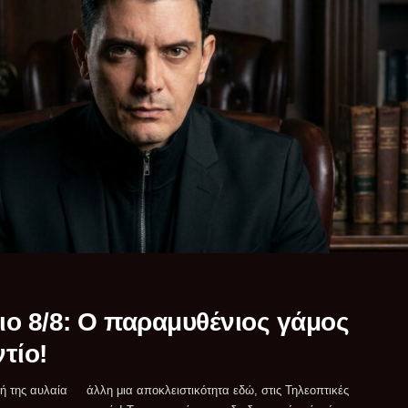
ιο 8/8: Ο παραμυθένιος γάμος
τίο!
κή της αυλαία
Τηλεοπτικές