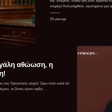
και, ειλικρινά, νιώθω ήδη έναν τεράστιο 
σειρές! Το αγαπημένο σας διαδικτυακό στ
στομάχι! Καλωσήρθατε, αγαπημένοι μου φί
1 μήνα ago
μεγάλη αθώωση, η
η!
ρέχουν, οι ζέστες έχουν σφίξει…