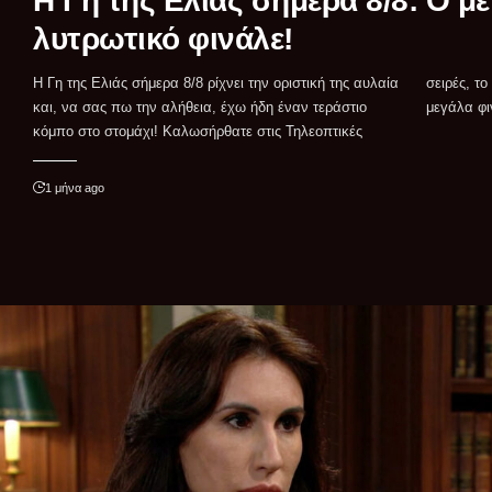
Η Γη της Ελιάς σήμερα 8/8: Ο μ
λυτρωτικό φινάλε!
Η Γη της Ελιάς σήμερα 8/8 ρίχνει την οριστική της αυλαία
σειρές, το στέκι που δεν κοιμάται ποτέ όταν έχουμε
και, να σας πω την αλήθεια, έχω ήδη έναν τεράστιο
μεγάλα φι
κόμπο στο στομάχι! Καλωσήρθατε στις Τηλεοπτικές
1 μήνα ago