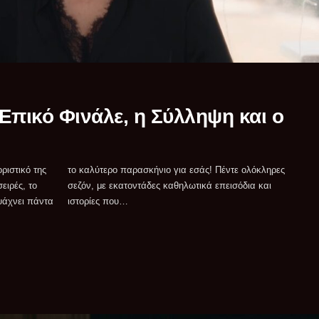
 Επικό Φινάλε, η Σύλληψη και ο
οριστικό της
ε ολόκληρες
ειρές, το
σόδια και
 ψάχνει πάντα
ιστορίες που…