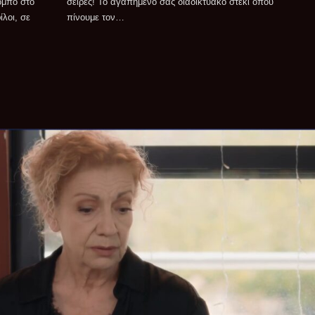
κόμπο στο
έκι όπου
λοι, σε
πίνουμε τον…