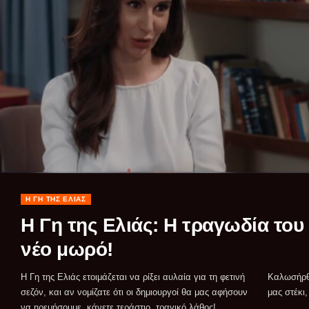
Η ΓΗ ΤΗΣ ΕΛΙΆΣ
Η Γη της Ελιάς: Η τραγωδία του
νέο μωρό!
Η Γη της Ελιάς ετοιμάζεται να ρίξει αυλαία για τη φετινή
Καλωσήρθατε, τηλεοπτικά μου "σαΐνια", στο αγαπημένο
σεζόν, και αν νομίζατε ότι οι δημιουργοί θα μας αφήσουν
μας στέκι
να ηρεμήσουμε, κάνετε τεράστιο, τραγικό λάθος!