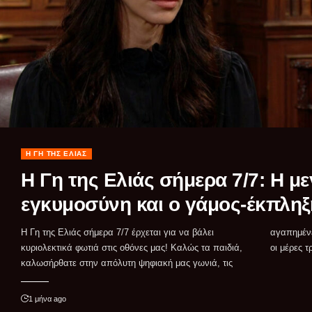
Η ΓΗ ΤΗΣ ΕΛΙΆΣ
Η Γη της Ελιάς σήμερα 7/7: Η 
εγκυμοσύνη και ο γάμος-έκπληξ
Η Γη της Ελιάς σήμερα 7/7 έρχεται για να βάλει
αγαπημένες σας Τηλεοπτικές σειρές! Ξέρω πολύ καλά ότι
κυριολεκτικά φωτιά στις οθόνες μας! Καλώς τα παιδιά,
οι μέρες τ
καλωσήρθατε στην απόλυτη ψηφιακή μας γωνιά, τις
1 μήνα ago