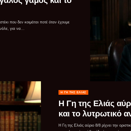
εγάλος γάμος και το
νάλε, για να…
Η ΓΗ ΤΗΣ ΕΛΙΆΣ
Η Γη της Ελιάς αύρ
και το λυτρωτικό αν
Η Γη της Ελιάς αύριο 8/8 ρίχνει την οριστι
άλλη μια αποκλειστικότητα εδώ, στις 