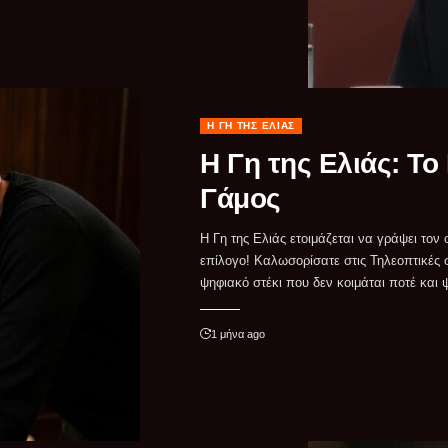
Η ΓΗ ΤΗΣ ΕΛΙΆΣ
Η Γη της Ελιάς: Το
Γάμος
Η Γη της Ελιάς ετοιμάζεται να γράψει τον 
το καλύτερο παρασκήνιο για εσάς! Πέντ
επίλογο! Καλωσορίσατε στις Τηλεοπτικές σ
σεζόν, με εκατοντάδες καθηλωτικά επει
ψηφιακό στέκι που δεν κοιμάται ποτέ και
1 μήνα ago