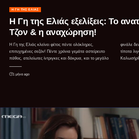
Η ΓΗ ΤΗΣ ΕΛΙΆΣ
Η Γη της Ελιάς εξελίξεις: Το ανα
Τζον & η αναχώρηση!
Η Γη της Ελιάς κλείνει φέτος πέντε ολόκληρες,
φινάλε δεν θα μπορούσε σε καμία περίπτωση να είναι
επιτυχημένες σεζόν! Πέντε χρόνια γεμάτα αστείρευτο
τίποτα λιγότερο από απολύτως ανατρεπτικό.
πάθος, ατελείωτες ίντριγκες και δάκρυα, και το μεγάλο
Καλωσήρθα
1 μήνα ago