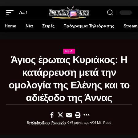
Aa
Home
Νέα
Σειρές
Πρόγραμμα Τηλεόρασης
Stream
ΝΈΑ
Άγιος έρωτας Κυριάκος: Η
κατάρρευση μετά την
ομολογία της Ελένης και το
αδιέξοδο της Άννας
By
Αλέξανδρος Ρωμανός
6 μήνες ago
6 Min Read