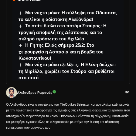
Μια νύχτα μόνο: Η σύλληψη του Οδυσσέα,
το κελί και η αδίστακτη Αλεξάνδρα!
Το σπίτι δίπλα στο ποτάμι Σταύρος: Η
τραγική αποβολή της Δέσποινας και το
σκληρό πρόσωπο του Αχιλλέα
Η Γη της Ελιάς σήμερα 25/2: Στο
χειρουργείο η Ασπασία και η βόμβα του
Κωνσταντίνου!
Μια νύχτα μόνο εξελίξεις: Η Ελένη διώχνει
τη Μιρέλλα, χωρίζει τον Σταύρο και βυθίζεται
στο ποτό
Αλέξανδρος Ρωμανός
Ο Αλέξανδρος είναι ο συντάκτης του TileOptikesSeires.gr και ασχολείται καθημερινά
με την τηλεοπτική επικαιρότητα, τις εξελίξεις στις ελληνικές σειρές και τα spoilers που
απασχολούν περισσότερο το κοινό. Παρακολουθεί στενά τη σύγχρονη μυθοπλασία
και μεταφέρει έγκαιρα όλες τις πληροφορίες με στόχο την άμεση και αξιόπιστη
ενημέρωση των αναγνωστών.