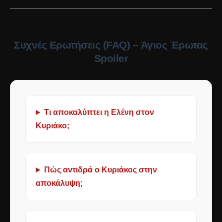
Συχνές Ερωτήσεις (FAQ) – Άγιος Έρωτας
Spoiler
Τι αποκαλύπτει η Ελένη στον
Κυριάκο;
Πώς αντιδρά ο Κυριάκος στην
αποκάλυψη;