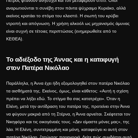
Πέτρος φτάνουν ανήσυχοι και τον μεταφέρουν σπίτι. Όλοι
αναρωτιούνται τι συνέβη στον πάντα ψύχραιμο Κυριάκο, αλλά
εκείνος κρατάει το στόμα του κλειστό. Η σιωπή του κρύβει
ντροπή και απόγνωση. Η χρήση αλκοόλ ως μηχανισμός άμυνας
είναι συχνή σε τέτοιες περιπτώσεις (ενημερωθείτε από το
ΚΕΘΕΑ
).
Το αδιέξοδο της Άννας και η καταφυγή
στον Πατέρα Νικόλαο
Παράλληλα, η Άννα έχει ήδη εξομολογηθεί στον πατέρα Νικόλαο
τα αισθήματά της. Εκείνος, όμως, είναι κάθετος: «Αυτή η σχέση
πρέπει να λήξει εδώ. Το στίγμα θα σας κατατρέχει». Όταν η
Ελένη, μετά την αντίδραση του πατέρα της, προτείνει στην Άννα
να φύγουν μακριά από τη Στέρνα, η Άννα αρνείται. Σκέφτεται τον
Νικηφόρο και τις οικογένειές τους. «Δεν είμαστε μόνες μας», της
λέει. Η Ελένη, συντετριμμένη και μόνη, καταφεύγει κι αυτή στον
πατέρα Νικόλαο, ζητώντας παρηγοριά. Δείτε πώς συνδέεται αυτό