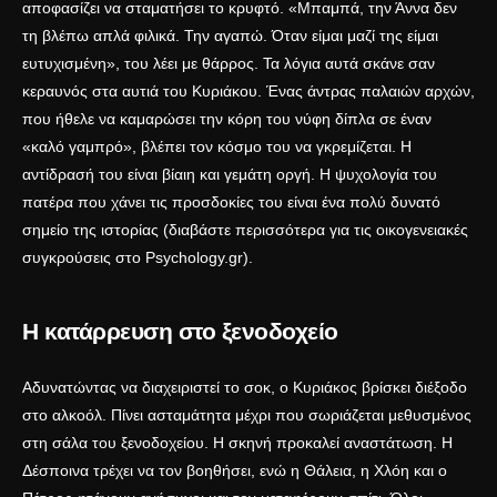
αποφασίζει να σταματήσει το κρυφτό. «Μπαμπά, την Άννα δεν
τη βλέπω απλά φιλικά. Την αγαπώ. Όταν είμαι μαζί της είμαι
ευτυχισμένη», του λέει με θάρρος. Τα λόγια αυτά σκάνε σαν
κεραυνός στα αυτιά του Κυριάκου. Ένας άντρας παλαιών αρχών,
που ήθελε να καμαρώσει την κόρη του νύφη δίπλα σε έναν
«καλό γαμπρό», βλέπει τον κόσμο του να γκρεμίζεται. Η
αντίδρασή του είναι βίαιη και γεμάτη οργή. Η ψυχολογία του
πατέρα που χάνει τις προσδοκίες του είναι ένα πολύ δυνατό
σημείο της ιστορίας (διαβάστε περισσότερα για τις οικογενειακές
συγκρούσεις στο
Psychology.gr
).
Η κατάρρευση στο ξενοδοχείο
Αδυνατώντας να διαχειριστεί το σοκ, ο Κυριάκος βρίσκει διέξοδο
στο αλκοόλ. Πίνει ασταμάτητα μέχρι που σωριάζεται μεθυσμένος
στη σάλα του ξενοδοχείου. Η σκηνή προκαλεί αναστάτωση. Η
Δέσποινα τρέχει να τον βοηθήσει, ενώ η Θάλεια, η Χλόη και ο