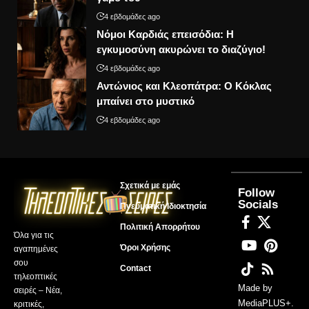
4 εβδομάδες ago
Νόμοι Καρδιάς επεισόδια: Η
εγκυμοσύνη ακυρώνει το διαζύγιο!
4 εβδομάδες ago
Αντώνιος και Κλεοπάτρα: Ο Κόκλας
μπαίνει στο μυστικό
4 εβδομάδες ago
Σχετικά με εμάς
Follow
Socials
Πνευματική Ιδιοκτησία
Πολιτική Απορρήτου
Όλα για τις
Όροι Χρήσης
αγαπημένες
σου
Contact
τηλεοπτικές
Made by
σειρές – Νέα,
MediaPLUS+
.
κριτικές,