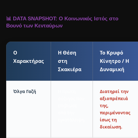
📊 DATA SNAPSHOT: Ο Κοινωνικός Ιστός στο
Βουνό των Κενταύρων
Ο
Η Θέση
Το Κρυφό
Χαρακτήρας
στη
Κίνητρο / Η
Σκακιέρα
Δυναμική
Όλγα Γαζή
Η πρώτη
Διατηρεί την
σύζυγος που
αξιοπρέπειά
επιβίωσε
της,
από την
περιμένοντας
εγκατάλειψη.
ίσως τη
δικαίωση.