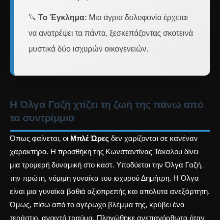
🔪
Το Έγκλημα:
Μια άγρια δολοφονία έρχεται
να ανατρέψει τα πάντα, ξεσκεπάζοντας σκοτεινά
μυστικά δύο ισχυρών οικογενειών.
Η Όλγα Γαζή χτίζει τη ζωή της πάνω από
τα συντρίμμια
Όπως φαίνεται, οι
Μπλέ Ώρες
δεν χαρίζονται σε κανέναν
χαρακτήρα. Η προσθήκη της Κωνσταντίνας Τάκαλου δίνει
μια τρομερή δυναμική στο καστ. Υποδύεται την Όλγα Γαζή,
την πρώτη, νόμιμη γυναίκα του ισχυρού Δημήτρη. Η Όλγα
είναι μια γυναίκα βαθιά αξιοπρεπής και απόλυτα ανεξάρτητη.
Όμως, πίσω από το αγέρωχο βλέμμα της, κρύβει ένα
τεράστιο, ανοιχτό τραύμα. Πληγώθηκε ανεπανόρθωτα όταν