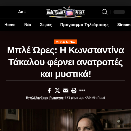
Aa
Home
Νέα
Σειρές
Πρόγραμμα Τηλεόρασης
Stream
ΜΠΛΈ ΏΡΕΣ
Μπλέ Ώρες: Η Κωνσταντίνα
Τάκαλου φέρνει ανατροπές
και μυστικά!
By
Αλέξανδρος Ρωμανός
1 μήνα ago
9 Min Read