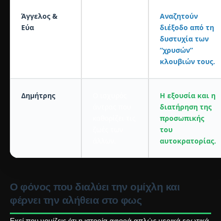
Άγγελος &
Οι
Αναζητούν
Εύα
παθιασμένοι,
διέξοδο από τη
παράνομοι
δυστυχία των
εραστές του
“χρυσών”
λυκαυγούς.
κλουβιών τους.
Δημήτρης
Ο ισχυρός
Η εξουσία και η
άντρας που
διατήρηση της
καθορίζει τις
προσωπικής
ζωές των
του
άλλων.
αυτοκρατορίας.
Ο φόνος που διαλύει την ομίχλη και
φέρνει την αλήθεια στο φως
Εκεί που νομίζεις ότι η ιστορία αφορά απλώς μερικά ερωτικά