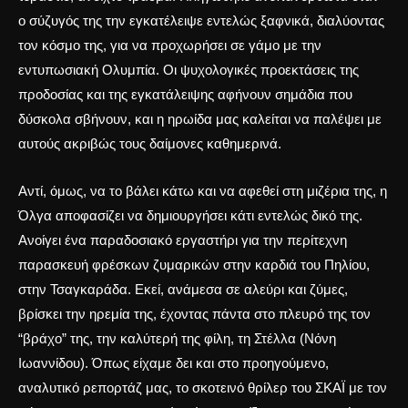
ο σύζυγός της την εγκατέλειψε εντελώς ξαφνικά, διαλύοντας
τον κόσμο της, για να προχωρήσει σε γάμο με την
εντυπωσιακή Ολυμπία.
Οι ψυχολογικές προεκτάσεις της
προδοσίας και της εγκατάλειψης
αφήνουν σημάδια που
δύσκολα σβήνουν, και η ηρωίδα μας καλείται να παλέψει με
αυτούς ακριβώς τους δαίμονες καθημερινά.
Αντί, όμως, να το βάλει κάτω και να αφεθεί στη μιζέρια της, η
Όλγα αποφασίζει να δημιουργήσει κάτι εντελώς δικό της.
Ανοίγει ένα παραδοσιακό εργαστήρι για
την περίτεχνη
παρασκευή φρέσκων ζυμαρικών
στην καρδιά του Πηλίου,
στην Τσαγκαράδα. Εκεί, ανάμεσα σε αλεύρι και ζύμες,
βρίσκει την ηρεμία της, έχοντας πάντα στο πλευρό της τον
“βράχο” της, την καλύτερή της φίλη, τη Στέλλα (Νόνη
Ιωαννίδου). Όπως είχαμε δει και στο προηγούμενο,
αναλυτικό ρεπορτάζ μας,
το σκοτεινό θρίλερ του ΣΚΑΪ με τον