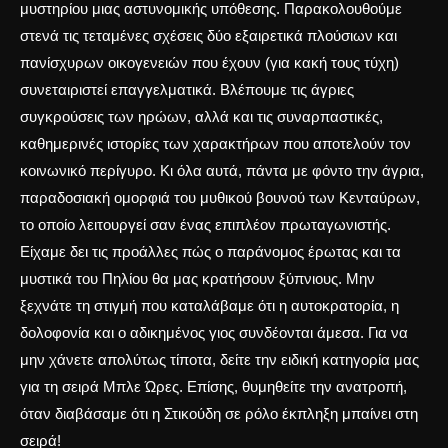
μυστηρίου μιας αστυνομικής υπόθεσης. Παρακολουθούμε
στενά τις τεταμένες σχέσεις δύο εξαιρετικά πλούσιων και
πανίσχυρων οικογενειών που έχουν (για κακή τους τύχη)
συνεταιριστεί επαγγελματικά. Βλέπουμε τις άγριες
συγκρούσεις των ηρώων, αλλά και τις συναρπαστικές,
καθημερινές ιστορίες των χαρακτήρων που αποτελούν τον
κοινωνικό περίγυρο. Κι όλα αυτά, πάντα με φόντο την άγρια,
παραδοσιακή ομορφιά του μυθικού βουνού των Κενταύρων
,
το οποίο λειτουργεί σαν ένας επιπλέον πρωταγωνιστής.
Είχαμε δει τις προάλλες πώς
ο παράνομος έρωτας και τα
μυστικά του Πηλίου
θα μας κρατήσουν ξύπνιους. Μην
ξεχνάτε τη στιγμή που καταλάβαμε ότι
η αυτοκρατορία, η
δολοφονία και ο αδικημένος γιος
συνδέονται άμεσα. Για να
μην χάνετε απολύτως τίποτα, δείτε την
ειδική κατηγορία μας
για τη σειρά Μπλε Ώρες
. Επίσης, θυμηθείτε την ανατροπή,
όταν διαβάσαμε ότι
η Στικούδη σε ρόλο έκπληξη
μπαίνει στη
σειρά!