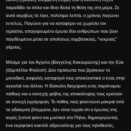
παραδίδει τα όπλα και δίνει δειλά τη θέση της στη μέρα. Σε
αυτά ακριβώς τα λίγα, πολύτιμα λεπτά, ο χρόνος παγώνει
εντελώς. Παγώνει για να καταφέρει να χωρέσει τον
τεράστιο, απαγορευμένο έρωτα δύο ανθρώπων που ζουν
παγιδευμένοι μέσα σε απολύτως συμβατικούς, “νεκρούς”
γάμους.
Μιλάμε για τον Άγγελο (Βαγγέλης Κακουριώτης) και την Εύα
(Ιζαμπέλλα Φούλοπ). Δύο πρόσωπα που βρίσκουν το
μοναδικό, ασφαλές καταφύγιό τους αποκλειστικά ο ένας στην
αγκαλιά του άλλου.
Η δύσκολη διαχείριση ενός παράνομου
πάθους
και ο συνεχής φόβος της αποκάλυψης τους κρατούν
σε συνεχή εγρήγορση. Το πάθος τους φουντώνει μακριά από
τα αδιάκριτα βλέμματα. Δεν είναι τυχαίο ότι
ο έρωτας στις
αυγές ξυπνά φόνο και μυστικά στο Πήλιο
, δημιουργώντας
ένα εκρηκτικό κοκτέιλ αδρεναλίνης για τους τηλεθεατές.