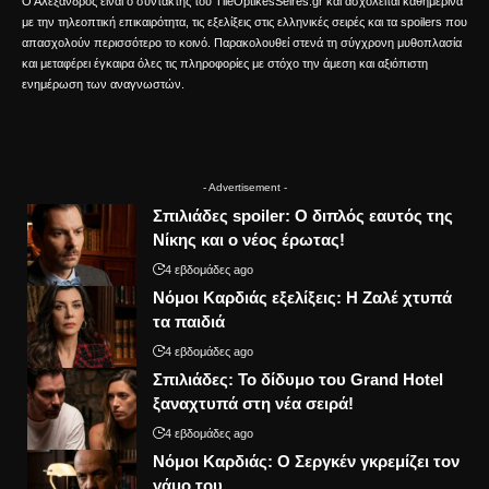
Ο Αλέξανδρος είναι ο συντάκτης του TileOptikesSeires.gr και ασχολείται καθημερινά
με την τηλεοπτική επικαιρότητα, τις εξελίξεις στις ελληνικές σειρές και τα spoilers που
απασχολούν περισσότερο το κοινό. Παρακολουθεί στενά τη σύγχρονη μυθοπλασία
και μεταφέρει έγκαιρα όλες τις πληροφορίες με στόχο την άμεση και αξιόπιστη
ενημέρωση των αναγνωστών.
- Advertisement -
Σπιλιάδες spoiler: Ο διπλός εαυτός της
Νίκης και ο νέος έρωτας!
4 εβδομάδες ago
Νόμοι Καρδιάς εξελίξεις: Η Ζαλέ χτυπά
τα παιδιά
4 εβδομάδες ago
Σπιλιάδες: Το δίδυμο του Grand Hotel
ξαναχτυπά στη νέα σειρά!
4 εβδομάδες ago
Νόμοι Καρδιάς: Ο Σεργκέν γκρεμίζει τον
γάμο του