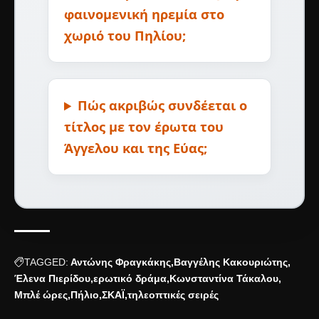
φαινομενική ηρεμία στο
χωριό του Πηλίου;
Πώς ακριβώς συνδέεται ο
τίτλος με τον έρωτα του
Άγγελου και της Εύας;
TAGGED:
Αντώνης Φραγκάκης
Βαγγέλης Κακουριώτης
Έλενα Πιερίδου
ερωτικό δράμα
Κωνσταντίνα Τάκαλου
Μπλέ ώρες
Πήλιο
ΣΚΑΪ
τηλεοπτικές σειρές