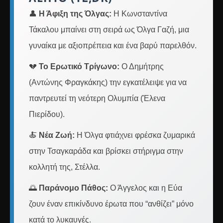
👤
Η Άφιξη της Όλγας:
Η Κωνσταντίνα
Τάκαλου μπαίνει στη σειρά ως Όλγα Γαζή, μια
γυναίκα με αξιοπρέπεια και ένα βαρύ παρελθόν.
💔
Το Ερωτικό Τρίγωνο:
Ο Δημήτρης
(Αντώνης Φραγκάκης) την εγκατέλειψε για να
παντρευτεί τη νεότερη Ολυμπία (Έλενα
Πιερίδου).
🍝
Νέα Ζωή:
Η Όλγα φτιάχνει φρέσκα ζυμαρικά
στην Τσαγκαράδα και βρίσκει στήριγμα στην
κολλητή της, Στέλλα.
🌅
Παράνομο Πάθος:
Ο Άγγελος και η Εύα
ζουν έναν επικίνδυνο έρωτα που “ανθίζει” μόνο
κατά το λυκαυγές.