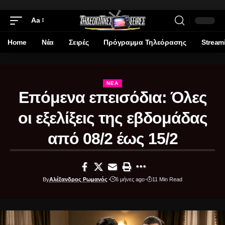
Aa
Home
Νέα
Σειρές
Πρόγραμμα Τηλεόρασης
Stream
ΝΈΑ
Επόμενα επεισόδια: Όλες
οι εξελίξεις της εβδομάδας
από 08/2 έως 15/2
By
Αλέξανδρος Ρωμανός
6 μήνες ago
11 Min Read