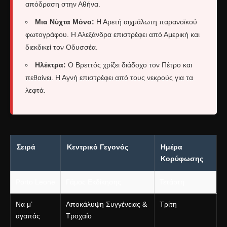
απόδραση στην Αθήνα.
Μια Νύχτα Μόνο:
Η Αρετή αιχμάλωτη παρανοϊκού
φωτογράφου. Η Αλεξάνδρα επιστρέφει από Αμερική και
διεκδικεί τον Οδυσσέα.
Ηλέκτρα:
Ο Βρεττός χρίζει διάδοχο τον Πέτρο και
πεθαίνει. Η Αγνή επιστρέφει από τους νεκρούς για τα
λεφτά.
Σειρά
Κεντρικό Γεγονός
Ημέρα
Κορύφωσης
Porto Leone
Γάμος Εκδίκησης
Τετάρτη
Να μ’
Αποκάλυψη Συγγένειας &
Τρίτη
αγαπάς
Τροχαίο