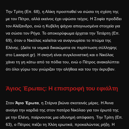
Την Τρίτη (Επ. 68), η Αλίκη προσπαθεί να σώσει τη σχέση της
με τον Πέτρο, αλλά εκείνος έχει υψώσει τείχος. Η Σοφία προδίδει
τον Αλέξανδρο, ενώ η Κυβέλη ψάχνει απεγνωσμένα στοιχεία για
να σώσει τον Ρήγα. Το αποκορύφωμα έρχεται την Τετάρτη (Επ.
69), όταν ο Νικόλας καλείται να αναγνωρίσει το πτώμα της
Ελένης. (Δείτε τα νομικά δικαιώματα σε περίπτωση σύλληψης
στο
Lawspot.gr
). Η σκηνή είναι συγκλονιστική και ο Νικόλας
χάνει τη γη κάτω από τα πόδια του, ενώ ο Πέτρος ανακαλύπτει
ότι όλοι γύρω του γνώριζαν την αλήθεια και του την έκρυβαν.
Άγιος Έρωτας: Η επιστροφή του εφιάλτη
Στον
Άγιο Έρωτα
, η Στέρνα βιώνει σκοτεινές μέρες. Η Άννα
ανοίγει την καρδιά της στον πατέρα Νικόλαο για τον έρωτά της
με την Ελένη, παίρνοντας μια οδυνηρή απόφαση. Την Τρίτη (Επ.
63), ο Πέτρος πιέζει τη Χλόη ερωτικά, προκαλώντας ρήξη. Η