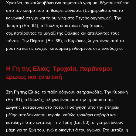
Χριστίνα, αν και λαμβάνει ένα σημαντικό γράμμα, δέχεται επίθεση
από τον κόσμο που τη θεωρεί φόνισσα. (Ενημερωθείτε για το
κοινωνικό στίγμα και το bullying στο
Psychologynow.gr
). Την
Τετάρτη (Επ. 64), ο Παύλος επιστρέφει δριμύτερος,
σαμποτάροντας το μαγαζί της Θάλειας και απειλώντας τους
πάντες. Την Πέμπτη (Επ. 65), ο Κυριάκος, λυγισμένος από τα
μυστικά και τις ενοχές, καταρρέει μεθυσμένος στο ξενοδοχείο.
Η Γη της Ελιάς: Τροχαία, παράνομοι
έρωτες και εντατική
Στη
Γη της Ελιάς
, τα πάθη οδηγούν σε τραγωδίες. Την Κυριακή
(Επ. 81), ο Παυλής, πληγωμένος από την προδοσία της
Δάφνης, καταφεύγει στο ποτό. Η οδήγηση υπό την επήρεια
μέθης αποδεικνύεται μοιραία, καθώς τρακάρει σοβαρά και
καταλήγει στην εντατική. Την Τρίτη (Επ. 83), οι γιατροί δίνουν
μάχη για τη ζωή του, ενώ η οικογένειά του αγωνιά. Στο μεταξύ, η