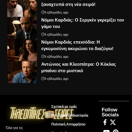
ξαναχτυπά στη νέα σειρά!
4 εβδομάδες ago
Νόμοι Καρδιάς: Ο Σεργκέν γκρεμίζει τον
γάμο του
4 εβδομάδες ago
Νόμοι Καρδιάς επεισόδια: Η
εγκυμοσύνη ακυρώνει το διαζύγιο!
4 εβδομάδες ago
Αντώνιος και Κλεοπάτρα: Ο Κόκλας
μπαίνει στο μυστικό
4 εβδομάδες ago
Σχετικά με εμάς
Follow
Socials
Πνευματική Ιδιοκτησία
Πολιτική Απορρήτου
Όλα για τις