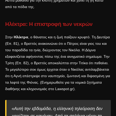
Άσπα μαθαίνει για την κλοπή χρημάτων και χάνει τη γη κάτω
από τα πόδια της.
Ηλέκτρα: Η επιστροφή των νεκρών
Στην
Ηλέκτρα
, ο θάνατος και η ζωή παίζουν κρυφτό. Τη Δευτέρα
(Επ. 81), ο Βρεττός ανακοινώνει ότι ο Πέτρος είναι γιος του και
του παραδίδει τα ηνία, διώχνοντας τον Νικόλα. Η Δόμνα
εξαφανίζεται αφήνοντας πίσω της ένα αινιγματικό σημείωμα. Την
Τρίτη (Επ. 82), ο Βρεττός αποκαλύπτει στην Τιτίκα ότι πεθαίνει.
Το μεγαλύτερο σοκ όμως έρχεται όταν ο Νικόλας αντιλαμβάνεται
ότι η Αγνή επέστρεψε στο ναυπηγείο, ζωντανή και διψασμένη για
τα λεφτά της Φιόνας. (Ενημερωθείτε για τα νομικά ζητήματα
διαθήκης και κληρονομιάς στο
Lawspot.gr
).
«Αυτή την εβδομάδα, η ελληνική τηλεόραση δεν
χαρίζεται σε κανέναν. Από τα σαλόνια μέχρι τα