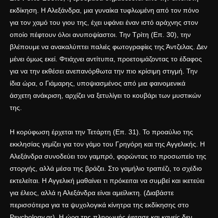
εκδίκηση. Η Αλεξάνδρα, μια γυναίκα τυφλωμένη από τον πόνο
για τον χαμό του γιου της, έχει υφάνει έναν ιστό αράχνης στον
οποίο πέφτουν όλοι ανυποψίαστοι. Την Τρίτη (Επ. 30), την
βλέπουμε να ανακαλύπτει παλιές φωτογραφίες της Άντζελας. Δεν
μένει όμως εκεί. Φτιάχνει αντίτυπα, προετοιμάζοντας το έδαφος
για να την εκθέσει ανεπανόρθωτα την πιο κρίσιμη στιγμή. Την
ίδια ώρα, ο Γιάμαρης, υποψιασμένος από μια φαινομενικά
άσχετη ανάκριση, αρχίζει να ξετυλίγει το κουβάρι των μυστικών
της.
Η κορύφωση έρχεται την Τετάρτη (Επ. 31). Το προαύλιο της
εκκλησίας γεμίζει για τον γάμο του Γρηγόρη και της Αγγελικής. Η
Αλεξάνδρα συνοδεύει τον γαμπρό, φορώντας το προσωπείο της
στοργής, αλλά μέσα της βράζει. Στο γαμήλιο τραπέζι, το σχέδιο
εκτελείται. Η Αγγελική μαθαίνει τι πρόκειται να συμβεί και ικετεύει
για έλεος, αλλά η Αλεξάνδρα είναι αμείλικτη. (Διαβάστε
περισσότερα για τα ψυχολογικά κίνητρα της εκδίκησης στο
Psychology.gr
). Η ώρα της πληρωμής έφτασε και κανείς δεν