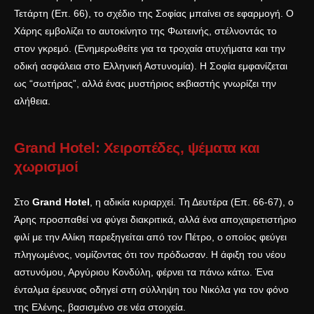
Τετάρτη (Επ. 66), το σχέδιο της Σοφίας μπαίνει σε εφαρμογή. Ο
Χάρης εμβολίζει το αυτοκίνητο της Φωτεινής, στέλνοντάς το
στον γκρεμό. (Ενημερωθείτε για τα τροχαία ατυχήματα και την
οδική ασφάλεια στο
Ελληνική Αστυνομία
). Η Σοφία εμφανίζεται
ως “σωτήρας”, αλλά ένας μυστήριος εκβιαστής γνωρίζει την
αλήθεια.
Grand Hotel: Χειροπέδες, ψέματα και
χωρισμοί
Στο
Grand Hotel
, η αδικία κυριαρχεί. Τη Δευτέρα (Επ. 66-67), ο
Άρης προσπαθεί να φύγει διακριτικά, αλλά ένα αποχαιρετιστήριο
φιλί με την Αλίκη παρεξηγείται από τον Πέτρο, ο οποίος φεύγει
πληγωμένος, νομίζοντας ότι τον πρόδωσαν. Η άφιξη του νέου
αστυνόμου, Αργύριου Κονδύλη, φέρνει τα πάνω κάτω. Ένα
ένταλμα έρευνας οδηγεί στη σύλληψη του Νικόλα για τον φόνο
της Ελένης, βασισμένο σε νέα στοιχεία.