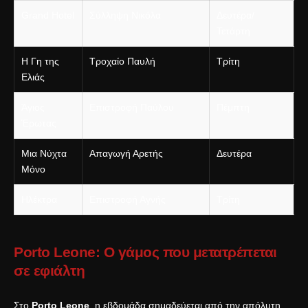
Grand Hotel
Σύλληψη Νικόλα
Δευτέρα/
Τετάρτη
Η Γη της
Τροχαίο Παυλή
Τρίτη
Ελιάς
Άγιος
Επιστροφή Παύλου
Πέμπτη
Έρωτας
Μια Νύχτα
Απαγωγή Αρετής
Δευτέρα
Μόνο
Ηλέκτρα
Επιστροφή Αγνής
Τρίτη
Porto Leone: Ο γάμος που μετατρέπεται
σε εφιάλτη
Στο
Porto Leone
, η εβδομάδα σημαδεύεται από την απόλυτη