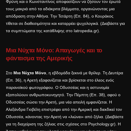
Φρύνη και ο Κωνσταντίνος αποφασίζουν να ζήσουν τον έρωτά
τους μακριά από τα αδιάκριτα βλέμματα, οργανώνοντας μια
απόδραση στην Αθήνα. Την Τετάρτη (Επ. 84), ο Κουράκος
τίθεται σε διαθεσιμότητα και καταρρέει ψυχολογικά. (Διαβάστε για
τα συμπτώματα της κατάθλιψης στο
Iatropedia.gr
).
Μια Νύχτα Μόνο: Απαγωγές και το
φάντασμα της Αμερικής
Στο
Μια Νύχτα Μόνο
, η εβδομάδα ξεκινά με θρίλερ. Τη Δευτέρα
(Επ. 36), η Αρετή εξαφανίζεται και βρίσκεται στο έλεος ενός
παρανοϊκού φωτογράφου. Ο Οδυσσέας και η αστυνομία
εξαπολύουν ανθρωποκυνηγητό. Την Πέμπτη (Επ. 38), αφού ο
Οδυσσέας σώσει την Αρετή, μια νέα απειλή εμφανίζεται. Η
Αλεξάνδρα Γιοβέλη επιστρέφει από την Αμερική και διεκδικεί τον
Οδυσσέα, κάνοντας την Αρετή να «λιώνει» από ζήλια. (Διαβάστε
για τη διαχείριση της ζήλιας στις σχέσεις στο
Psychology.gr
). Η