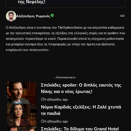
της Νεφέλης!
Αλέξανδρος Ρωμανός
Ο Αλέξανδρος είναι ο συντάκτης του TileOptikesSeires.gr και ασχολείται καθημερινά
με την τηλεοπτική επικαιρότητα, τις εξελίξεις στις ελληνικές σειρές και τα spoilers που
απασχολούν περισσότερο το κοινό. Παρακολουθεί στενά τη σύγχρονη μυθοπλασία
και μεταφέρει έγκαιρα όλες τις πληροφορίες με στόχο την άμεση και αξιόπιστη
ενημέρωση των αναγνωστών.
- Advertisement -
Σπιλιάδες spoiler: Ο διπλός εαυτός της
Νίκης και ο νέος έρωτας!
4 εβδομάδες ago
Νόμοι Καρδιάς εξελίξεις: Η Ζαλέ χτυπά
τα παιδιά
4 εβδομάδες ago
Σπιλιάδες: Το δίδυμο του Grand Hotel