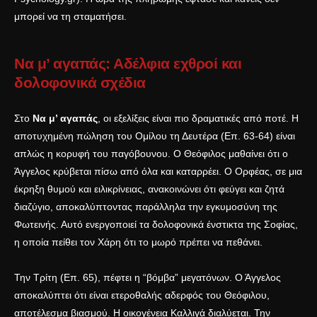
μπορεί να τη σταματήσει.
Να μ’ αγαπάς: Αδέλφια εχθροί και
δολοφονικά σχέδια
Στο
Να μ’ αγαπάς
, οι εξελίξεις είναι πιο δραματικές από ποτέ. Η
αποτυχημένη πώληση του Ομίλου τη Δευτέρα (Επ. 63-64) είναι
απλώς η κορυφή του παγόβουνου. Ο Θεόφιλος μαθαίνει ότι ο
Άγγελος κρύβεται πίσω από όλα και καταρρέει. Ο Ορφέας, σε μια
έκρηξη θυμού και ειλικρίνειας, ανακοινώνει ότι φεύγει και ζητά
διαζύγιο, αποκαλύπτοντας παράλληλα την εγκυμοσύνη της
Φωτεινής. Αυτό ενεργοποιεί τα δολοφονικά ένστικτα της Σοφίας,
η οποία πείθει τον Χάρη ότι το μωρό πρέπει να πεθάνει.
Την Τρίτη (Επ. 65), πέφτει η “βόμβα” μεγατόνων. Ο Άγγελος
αποκαλύπτει ότι είναι ετεροθαλής αδερφός του Θεόφιλου,
αποτέλεσμα βιασμού. Η οικογένεια Καλλιγά διαλύεται. Την