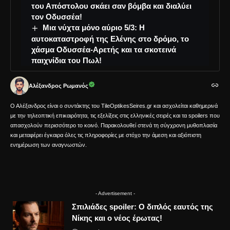
του Απόστολου σκάει σαν βόμβα και διαλύει
τον Οδυσσέα!
Μια νύχτα μόνο αύριο 5/3: Η
αυτοκαταστροφή της Ελένης στο δρόμο, το
χάσμα Οδυσσέα-Αρετής και τα σκοτεινά
παιχνίδια του Πωλ!
Αλέξανδρος Ρωμανός
Ο Αλέξανδρος είναι ο συντάκτης του TileOptikesSeires.gr και ασχολείται καθημερινά
με την τηλεοπτική επικαιρότητα, τις εξελίξεις στις ελληνικές σειρές και τα spoilers που
απασχολούν περισσότερο το κοινό. Παρακολουθεί στενά τη σύγχρονη μυθοπλασία
και μεταφέρει έγκαιρα όλες τις πληροφορίες με στόχο την άμεση και αξιόπιστη
ενημέρωση των αναγνωστών.
- Advertisement -
Σπιλιάδες spoiler: Ο διπλός εαυτός της
Νίκης και ο νέος έρωτας!