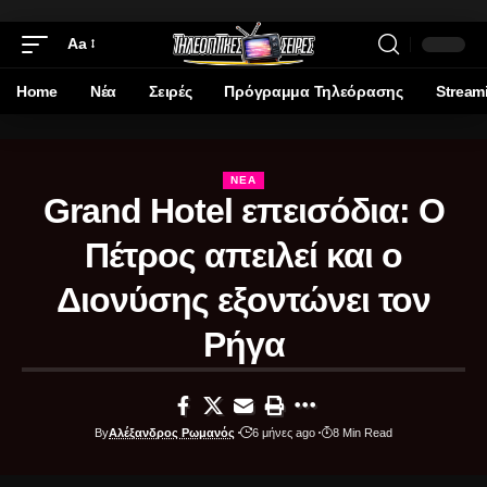
Aa
Home
Νέα
Σειρές
Πρόγραμμα Τηλεόρασης
Stream
ΝΈΑ
Grand Hotel επεισόδια: Ο
Πέτρος απειλεί και ο
Διονύσης εξοντώνει τον
Ρήγα
By
Αλέξανδρος Ρωμανός
6 μήνες ago
8 Min Read