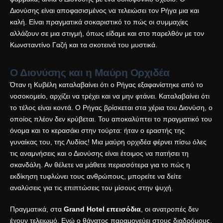
Διονύσης είναι αποφασισμένος να τελειώσει τον Ρήγα μια και
καλή. Είναι πραγματικά σοκαριστικό το πώς οι συμμαχίες
αλλάζουν σε μια στιγμή, όπως είδαμε και στο παρελθόν με τον
Κωνσταντίνο Γαζή και τα σκοτεινά του μυστικά
.
Ο Διονύσης και η Μαύρη Ορχιδέα
Όταν η Κυβέλη καταλαβαίνει ότι ο Ρήγας εξαφανίστηκε από το
νοσοκομείο, αρχίζει να τρέχει και να μην φτάνει. Καταλαβαίνει ότι
το τέλος είναι κοντά. Ο Ρήγας βρίσκεται στα χέρια του Διονύση, ο
οποίος πλέον δεν κρύβεται. Του αποκαλύπτει το πραγματικό του
όνομα και το κερασάκι στην τούρτα: ήταν ο εραστής της
γυναίκας του, της Λυδίας! Μια μαύρη ορχιδέα φέρνει πίσω όλες
τις αναμνήσεις και ο Διονύσης είναι έτοιμος να πατήσει τη
σκανδάλη. Αν θέλετε να μάθετε περισσότερα για το πώς η
εκδίκηση τυφλώνει τους ανθρώπους, μπορείτε να δείτε
αναλύσεις για
τις επιπτώσεις του μίσους στην ψυχή
.
Πραγματικά, στα
Grand Hotel επεισόδια
, οι ανατροπές δεν
έχουν τελειωμό. Ενώ ο θάνατος παραμονεύει στους διαδρόμους,