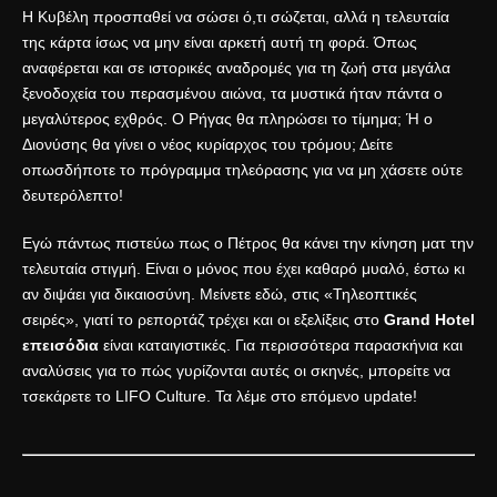
Η Κυβέλη προσπαθεί να σώσει ό,τι σώζεται, αλλά η τελευταία
της κάρτα ίσως να μην είναι αρκετή αυτή τη φορά. Όπως
αναφέρεται και σε ιστορικές αναδρομές για
τη ζωή στα μεγάλα
ξενοδοχεία του περασμένου αιώνα
, τα μυστικά ήταν πάντα ο
μεγαλύτερος εχθρός. Ο Ρήγας θα πληρώσει το τίμημα; Ή ο
Διονύσης θα γίνει ο νέος κυρίαρχος του τρόμου; Δείτε
οπωσδήποτε το
πρόγραμμα τηλεόρασης
για να μη χάσετε ούτε
δευτερόλεπτο!
Εγώ πάντως πιστεύω πως ο Πέτρος θα κάνει την κίνηση ματ την
τελευταία στιγμή. Είναι ο μόνος που έχει καθαρό μυαλό, έστω κι
αν διψάει για δικαιοσύνη. Μείνετε εδώ, στις «Τηλεοπτικές
σειρές», γιατί το ρεπορτάζ τρέχει και οι εξελίξεις στο
Grand Hotel
επεισόδια
είναι καταιγιστικές. Για περισσότερα παρασκήνια και
αναλύσεις για το πώς γυρίζονται αυτές οι σκηνές, μπορείτε να
τσεκάρετε το
LIFO Culture
. Τα λέμε στο επόμενο update!