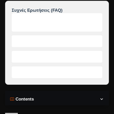
Συχνές Ερωτήσεις (FAQ)
Θα πεθάνει ο Ρήγας από τα χέρια του
Διονύση;
Τι ρόλο παίζει η μαύρη ορχιδέα;
Γιατί επικρατεί πανικός στο Grand Hotel;
Θα τα ξαναβρεί ο Νικόλας με τη Δέσποινα;
Contents