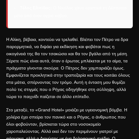
Τέλος Ελπίδας:
Ο Νικόλας χάνει οριστικά τη Δέσποινα
μετά από έναν άγριο καβγά.
Η Αλίκη, βέβαια, κοντεύει να τρελαθεί. Βλέπει τον Πέτρο να δρα
παρορμητικά, να διψάει για εκδίκηση και φοβάται πως η
οικογένειά της θα τον τσακώσει και θα τον βγάλει από τη μέση.
Ξέρετε πώς είναι αυτά, όταν ο έρωτας μπλέκεται με το αίμα, τα
πράγματα γίνονται σκούρα. Ο Πέτρος δεν χαμπαριάζει όμως.
Εμφανίζεται προκλητικά στην τραπεζαρία και τους κοιτάει όλους
στα μάτια, σπέρνοντας τον τρόμο. Αυτή η ένταση μου θυμίζει
πολύ τις στιγμές που
ο Ρήγας οδηγήθηκε στη σύλληψη
, αλλά
τώρα το παιχνίδι παίζεται σε άλλο επίπεδο.
Στο μεταξύ, το «Grand Hotel» μοιάζει με υγειονομική βόμβα. Η
χολέρα έχει σπείρει τον πανικό και ο Ρήγας, ο άνθρωπος που
όλοι φοβούνταν, βρίσκεται τώρα στο νοσοκομείο
χαροπαλεύοντας. Αλλά εκεί δεν τον περιμένουν γιατροί με
φάρμακα, αλλά ο Διονύσης με ένα δολοφονικό σχέδιο. Ο