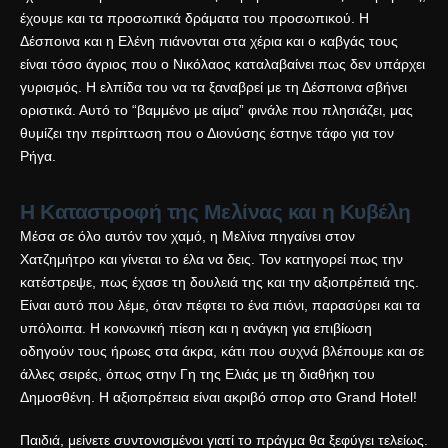
έχουμε και τα προσωπικά δράματα του προσωπικού. Η
Δέσποινα και η Ελένη πιάνονται στα χέρια και ο καβγάς τους
είναι τόσο άγριος που ο Νικόλαος καταλαβαίνει πως δεν υπάρχει
γυρισμός. Η ελπίδα του να τα ξαναβρεί με τη Δέσποινα σβήνει
οριστικά. Αυτό το “βαμμένο με αίμα” φινάλε που πλησιάζει, μας
θυμίζει την περίπτωση που
ο Διονύσης έστηνε τάφο για τον
Ρήγα
.
Η Καταστροφή της Μελίνας και η Κυβέλη
Μέσα σε όλο αυτόν τον χαμό, η Μελίνα πηγαίνει στον
Χατζημήτρο και γίνεται το έλα να δεις. Τον κατηγορεί πως την
κατέστρεψε, πως έχασε τη δουλειά της και την αξιοπρέπειά της.
Είναι αυτό που λέμε, όταν πέφτει το ένα πιόνι, παρασύρει και τα
υπόλοιπα. Η κοινωνική πίεση και η ανάγκη για επιβίωση
οδηγούν τους ήρωες στα άκρα, κάτι που συχνά βλέπουμε και σε
άλλες σειρές, όπως στην
Γη της Ελιάς με τη διαθήκη του
Δημοσθένη
. Η αξιοπρέπεια είναι ακριβό σπορ στο Grand Hotel!
Παιδιά, μείνετε συντονισμένοι γιατί το πράγμα θα ξεφύγει τελείως.