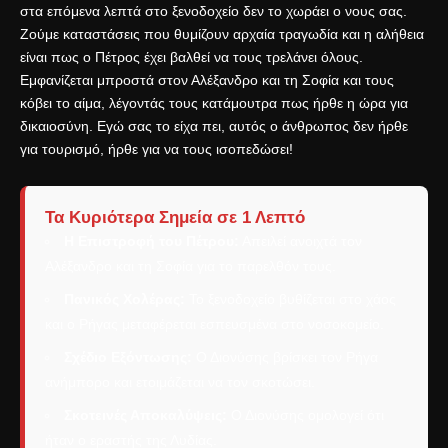
στα επόμενα λεπτά στο ξενοδοχείο δεν το χωράει ο νους σας.
Ζούμε καταστάσεις που θυμίζουν αρχαία τραγωδία και η αλήθεια
είναι πως ο Πέτρος έχει βαλθεί να τους τρελάνει όλους.
Εμφανίζεται μπροστά στον Αλέξανδρο και τη Σοφία και τους
κόβει το αίμα, λέγοντάς τους κατάμουτρα πως ήρθε η ώρα για
δικαιοσύνη. Εγώ σας το είχα πει, αυτός ο άνθρωπος δεν ήρθε
για τουρισμό, ήρθε για να τους ισοπεδώσει!
Τα Κυριότερα Σημεία σε 1 Λεπτό
Η Επιστροφή του Πέτρου:
Απειλεί ανοιχτά τον
Αλέξανδρο και τη Σοφία για το παρελθόν τους.
Πανικός Χολέρας:
Το ξενοδοχείο βυθίζεται στο χάος
και ο Ρήγας μεταφέρεται εσπευσμένα στο νοσοκομείο.
Σχέδιο Εξόντωσης:
Ο Διονύσης βρίσκει τον Ρήγα
ανήμπορο και ετοιμάζεται να τον σκοτώσει.
Σκοτεινές Αποκαλύψεις:
Ο Διονύσης ομολογεί ότι
ήταν ο εραστής της Λυδίας.