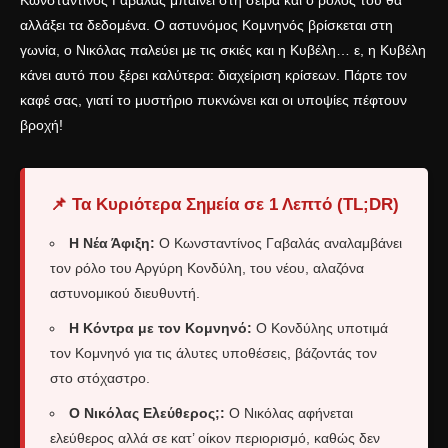
Κωνσταντίνος Γαβαλάς μπαίνει στη σειρά και ο ρόλος του θα
αλλάξει τα δεδομένα. Ο αστυνόμος Κομνηνός βρίσκεται στη
γωνία, ο Νικόλας παλεύει με τις σκιές και η Κυβέλη… ε, η Κυβέλη
κάνει αυτό που ξέρει καλύτερα: διαχείριση κρίσεων. Πάρτε τον
καφέ σας, γιατί το μυστήριο πυκνώνει και οι υποψίες πέφτουν
βροχή!
📌 Τα Κυριότερα Σημεία σε 1 Λεπτό (TL;DR)
Η Νέα Άφιξη:
Ο Κωνσταντίνος Γαβαλάς αναλαμβάνει
τον ρόλο του Αργύρη Κονδύλη, του νέου, αλαζόνα
αστυνομικού διευθυντή.
Η Κόντρα με τον Κομνηνό:
Ο Κονδύλης υποτιμά
τον Κομνηνό για τις άλυτες υποθέσεις, βάζοντάς τον
στο στόχαστρο.
Ο Νικόλας Ελεύθερος;:
Ο Νικόλας αφήνεται
ελεύθερος αλλά σε κατ’ οίκον περιορισμό, καθώς δεν