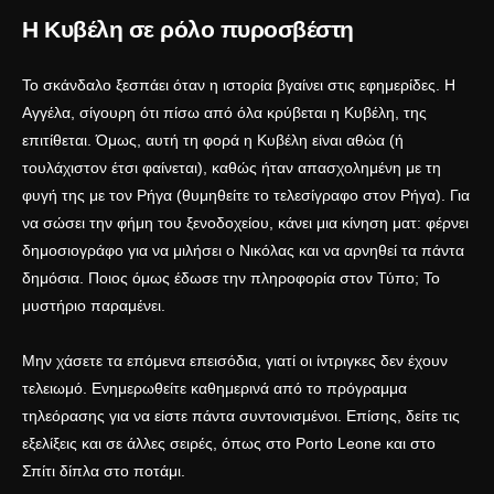
Η Κυβέλη σε ρόλο πυροσβέστη
Το σκάνδαλο ξεσπάει όταν η ιστορία βγαίνει στις εφημερίδες. Η
Αγγέλα, σίγουρη ότι πίσω από όλα κρύβεται η Κυβέλη, της
επιτίθεται. Όμως, αυτή τη φορά η Κυβέλη είναι αθώα (ή
τουλάχιστον έτσι φαίνεται), καθώς ήταν απασχολημένη με τη
φυγή της με τον Ρήγα (θυμηθείτε το
τελεσίγραφο στον Ρήγα
). Για
να σώσει την φήμη του ξενοδοχείου, κάνει μια κίνηση ματ: φέρνει
δημοσιογράφο για να μιλήσει ο Νικόλας και να αρνηθεί τα πάντα
δημόσια. Ποιος όμως έδωσε την πληροφορία στον Τύπο; Το
μυστήριο παραμένει.
Μην χάσετε τα επόμενα επεισόδια, γιατί οι ίντριγκες δεν έχουν
τελειωμό. Ενημερωθείτε καθημερινά από το
πρόγραμμα
τηλεόρασης
για να είστε πάντα συντονισμένοι. Επίσης, δείτε τις
εξελίξεις και σε άλλες σειρές, όπως στο
Porto Leone
και στο
Σπίτι δίπλα στο ποτάμι
.