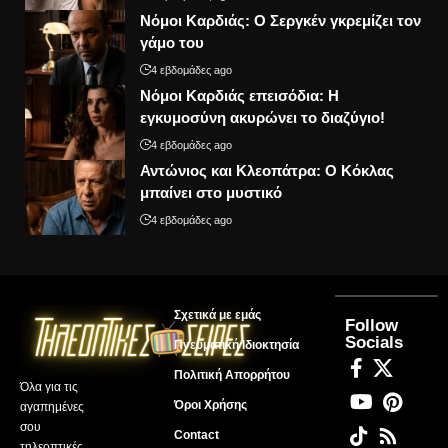
Νόμοι Καρδιάς: Ο Σεργκέν γκρεμίζει τον
γάμο του
4 εβδομάδες ago
Νόμοι Καρδιάς επεισόδια: Η
εγκυμοσύνη ακυρώνει το διαζύγιο!
4 εβδομάδες ago
Αντώνιος και Κλεοπάτρα: Ο Κόκλας
μπαίνει στο μυστικό
4 εβδομάδες ago
Σχετικά με εμάς
Follow
Socials
Πνευματική Ιδιοκτησία
Πολιτική Απορρήτου
Όλα για τις
Όροι Χρήσης
αγαπημένες
σου
Contact
τηλεοπτικές