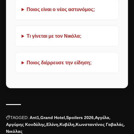
Ποιος είναι ο νέος αστυνόμος;
Τι γίνεται με τον Νικόλα;
Ποιος διέρρευσε την είδηση;
TAGGED:
Ant1
Grand Hotel
Spoilers 2026
Αγγέλα
Αργύρης Κονδύλης
Ελένη
Κυβέλη
Κωνσταντίνος Γαβαλάς
Νικόλας