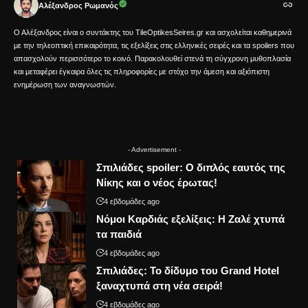
Αλέξανδρος Ρωμανός
Ο Αλέξανδρος είναι ο συντάκτης του TileOptikesSeires.gr και ασχολείται καθημερινά
με την τηλεοπτική επικαιρότητα, τις εξελίξεις στις ελληνικές σειρές και τα spoilers που
απασχολούν περισσότερο το κοινό. Παρακολουθεί στενά τη σύγχρονη μυθοπλασία
και μεταφέρει έγκαιρα όλες τις πληροφορίες με στόχο την άμεση και αξιόπιστη
ενημέρωση των αναγνωστών.
- Advertisement -
Σπιλιάδες spoiler: Ο διπλός εαυτός της
Νίκης και ο νέος έρωτας!
4 εβδομάδες ago
Νόμοι Καρδιάς εξελίξεις: Η Ζαλέ χτυπά
τα παιδιά
4 εβδομάδες ago
Σπιλιάδες: Το δίδυμο του Grand Hotel
ξαναχτυπά στη νέα σειρά!
4 εβδομάδες ago