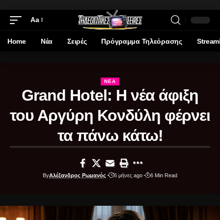
Aa
Home
Νέα
Σειρές
Πρόγραμμα Τηλεόρασης
Stream
ΝΈΑ
Grand Hotel: Η νέα άφιξη
του Αργύρη Κονδύλη φέρνει
τα πάνω κάτω!
By
Αλέξανδρος Ρωμανός
6 μήνες ago
6 Min Read