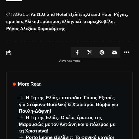
TAGGED:
Ant1
Grand Hotel εξελίξεις
Grand Hotel Ρήγας
spoilers
Αλίκη
Γεράσιμος
Ελληνικές σειρές
Κυβέλη
Ρήγας Αλεξίου
Χαραλάμπης
- Advertisement -
More Read
Η Γη της Ελιάς επεισόδια: Γάμος Εξπρές
για Στέφανο-Βασιλική & Χωρισμός Βόμβα για
Παυλή-Δάφνη!
Η Γη της Ελιάς: Ο νέος έρωτας της
Μαρουσώς με τον Αντώνη και ο πόλεμος με
τη Χριστιάνα!
Porto Leone εξελίξεις: Το φονικό μαχαίρι