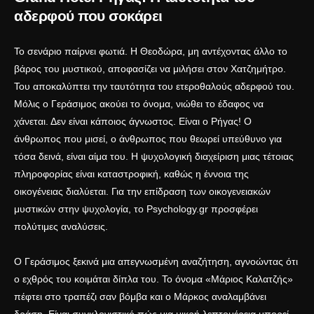
αδερφού που σοκάρει
Το σενάριο παίρνει φωτιά. Η Θεοδώρα, μη αντέχοντας άλλο το
βάρος του μυστικού, αποφασίζει να μιλήσει στον Χατζημήτρο.
Του αποκαλύπτει την ταυτότητα του ετεροθαλούς αδερφού του.
Μόλις ο Γεράσιμος ακούει το όνομα, νιώθει το έδαφος να
χάνεται. Δεν είναι κάποιος άγνωστος. Είναι ο Ρήγας! Ο
άνθρωπος που μισεί, ο άνθρωπος που θεωρεί υπεύθυνο για
τόσα δεινά, είναι αίμα του. Η ψυχολογική διαχείριση μιας τέτοιας
πληροφορίας είναι καταστροφική, καθώς η έννοια της
οικογένειας διαλύεται. Για την επίδραση των οικογενειακών
μυστικών στην ψυχολογία, το
Psychology.gr
προσφέρει
πολύτιμες αναλύσεις.
Ο Γεράσιμος ξεκινά μια απεγνωσμένη αναζήτηση, αγνοώντας ότι
ο εχθρός του κοιμάται δίπλα του. Το όνομα «Μάριος Καλατζής»
πέφτει στο τραπέζι σαν βόμβα και ο Μάρκος αναλαμβάνει