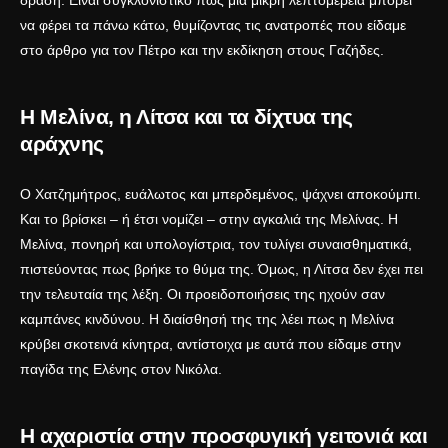
δράση. Είναι συγκλονιστικό πώς μια μικρή λεπτομέρεια μπορεί
να φέρει τα πάνω κάτω, θυμίζοντας τις ανατροπές που είδαμε
στο άρθρο για τον
Πέτρο και την εκδίκηση στους Γαζήδες
.
Η Μελίνα, η Λίτσα και τα δίχτυα της
αράχνης
Ο Χατζημήτρος, ευάλωτος και μπερδεμένος, ψάχνει αποκούμπι.
Και το βρίσκει – ή έτσι νομίζει – στην αγκαλιά της Μελίνας. Η
Μελίνα, πονηρή και υπολογίστρια, τον τυλίγει συναισθηματικά,
πιστεύοντας πως βρήκε το θύμα της. Όμως, η Λίτσα δεν έχει πει
την τελευταία της λέξη. Οι προειδοποιήσεις της ηχούν σαν
καμπάνες κινδύνου. Η διαίσθησή της της λέει πως η Μελίνα
κρύβει σκοτεινά κίνητρα, αντίστοιχα με αυτά που είδαμε στην
παγίδα της Ελένης στον Νικόλα
.
Η αχαριστία στην προσφυγική γειτονιά και