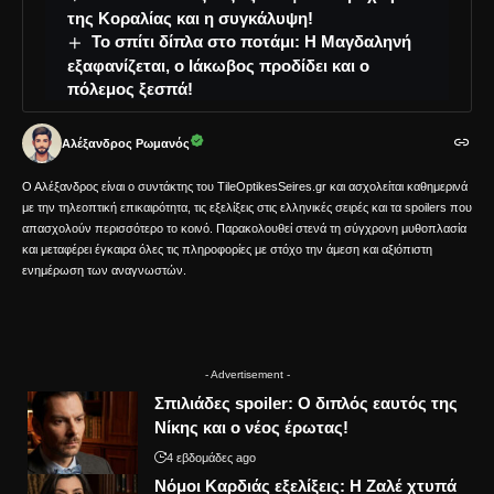
της Κοραλίας και η συγκάλυψη!
Το σπίτι δίπλα στο ποτάμι: Η Μαγδαληνή
εξαφανίζεται, ο Ιάκωβος προδίδει και ο
πόλεμος ξεσπά!
Αλέξανδρος Ρωμανός
Ο Αλέξανδρος είναι ο συντάκτης του TileOptikesSeires.gr και ασχολείται καθημερινά
με την τηλεοπτική επικαιρότητα, τις εξελίξεις στις ελληνικές σειρές και τα spoilers που
απασχολούν περισσότερο το κοινό. Παρακολουθεί στενά τη σύγχρονη μυθοπλασία
και μεταφέρει έγκαιρα όλες τις πληροφορίες με στόχο την άμεση και αξιόπιστη
ενημέρωση των αναγνωστών.
- Advertisement -
Σπιλιάδες spoiler: Ο διπλός εαυτός της
Νίκης και ο νέος έρωτας!
4 εβδομάδες ago
Νόμοι Καρδιάς εξελίξεις: Η Ζαλέ χτυπά