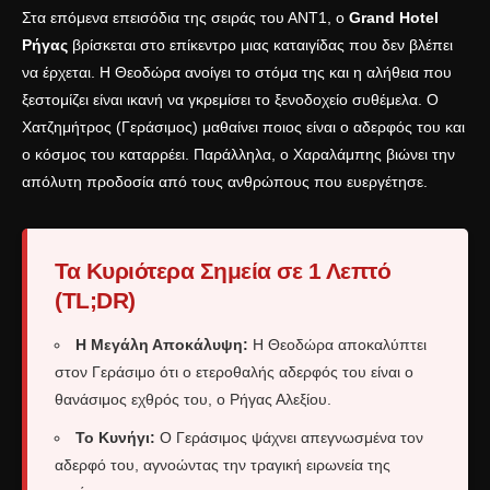
Στα επόμενα επεισόδια της σειράς του
ΑΝΤ1
, ο
Grand Hotel
Ρήγας
βρίσκεται στο επίκεντρο μιας καταιγίδας που δεν βλέπει
να έρχεται. Η Θεοδώρα ανοίγει το στόμα της και η αλήθεια που
ξεστομίζει είναι ικανή να γκρεμίσει το ξενοδοχείο συθέμελα. Ο
Χατζημήτρος (Γεράσιμος) μαθαίνει ποιος είναι ο αδερφός του και
ο κόσμος του καταρρέει. Παράλληλα, ο Χαραλάμπης βιώνει την
απόλυτη προδοσία από τους ανθρώπους που ευεργέτησε.
Τα Κυριότερα Σημεία σε 1 Λεπτό
(TL;DR)
Η Μεγάλη Αποκάλυψη:
Η Θεοδώρα αποκαλύπτει
στον Γεράσιμο ότι ο ετεροθαλής αδερφός του είναι ο
θανάσιμος εχθρός του, ο Ρήγας Αλεξίου.
Το Κυνήγι:
Ο Γεράσιμος ψάχνει απεγνωσμένα τον
αδερφό του, αγνοώντας την τραγική ειρωνεία της