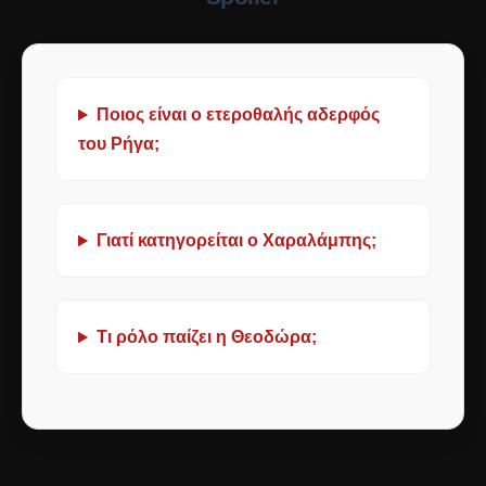
Ποιος είναι ο ετεροθαλής αδερφός
του Ρήγα;
Γιατί κατηγορείται ο Χαραλάμπης;
Τι ρόλο παίζει η Θεοδώρα;