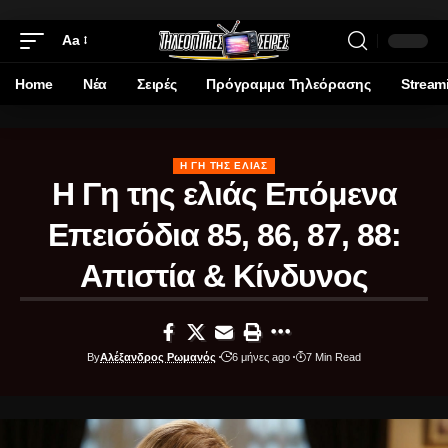
Aa
Home
Νέα
Σειρές
Πρόγραμμα Τηλεόρασης
Stream
Η ΓΗ ΤΗΣ ΕΛΙΆΣ
Η Γη της ελιάς Επόμενα
Επεισόδια 85, 86, 87, 88:
Απιστία & Κίνδυνος
By
Αλέξανδρος Ρωμανός
6 μήνες ago
7 Min Read