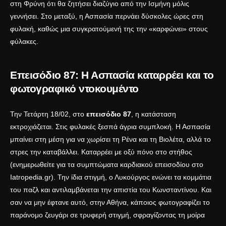
στη Φρύνη ότι θα ζητήσει διαζύγιο από την Ισμήνη μόλις
γεννήσει. Στο μεταξύ, η Ασπασία περνάει δύσκολες ώρες στη
φυλακή, καθώς μια συγκρατούμενή της την «καρφώνει» στους
φύλακες.
Επεισόδιο 87: Η Ασπασία καταρρέει και το
φωτογραφικό ντοκουμέντο
Την Τετάρτη 18/02, στο
επεισόδιο 87
, η κατάσταση
εκτροχιάζεται. Στις φυλακές ξεσπά άγρια συμπλοκή. Η Ασπασία
μπαίνει στη μέση για να χωρίσει τη Ρένα και τη Βιολέτα, αλλά το
στρες την καταβάλλει. Καταρρέει με οξύ πόνο στο στήθος
(ενημερωθείτε για τα συμπτώματα καρδιακού επεισοδίου στο
Iatropedia.gr
). Την ίδια στιγμή, ο Λυκούργος ενώνει τα κομμάτια
του παζλ και αντιλαμβάνεται την απιστία του Κωνσταντίνου. Και
σαν να μην έφτανε αυτό, στην Αθήνα, κάποιος φωτογραφίζει το
παράνομο ζευγάρι σε τρυφερή στιγμή, σφραγίζοντας τη μοίρα