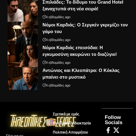
Σπιλιάδες: Το δίδυμο του Grand Hotel
ξαναχτυπά στη νέα σειρά!
4 εβδομάδες ago
Νόμοι Καρδιάς: Ο Σεργκέν γκρεμίζει τον
γάμο του
4 εβδομάδες ago
Νόμοι Καρδιάς επεισόδια: Η
εγκυμοσύνη ακυρώνει το διαζύγιο!
4 εβδομάδες ago
Αντώνιος και Κλεοπάτρα: Ο Κόκλας
μπαίνει στο μυστικό
4 εβδομάδες ago
Σχετικά με εμάς
Follow
Socials
Πνευματική Ιδιοκτησία
Πολιτική Απορρήτου
Όλα για τις