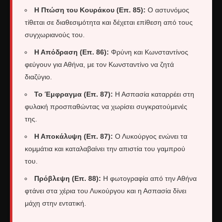
Η Πτώση του Κουράκου (Επ. 85):
Ο αστυνόμος
τίθεται σε διαθεσιμότητα και δέχεται επίθεση από τους
συγχωριανούς του.
Η Απόδραση (Επ. 86):
Φρύνη και Κωνσταντίνος
φεύγουν για Αθήνα, με τον Κωνσταντίνο να ζητά
διαζύγιο.
Το Έμφραγμα (Επ. 87):
Η Ασπασία καταρρέει στη
φυλακή προσπαθώντας να χωρίσει συγκρατούμενές
της.
Η Αποκάλυψη (Επ. 87):
Ο Λυκούργος ενώνει τα
κομμάτια και καταλαβαίνει την απιστία του γαμπρού
του.
Πρόβλεψη (Επ. 88):
Η φωτογραφία από την Αθήνα
φτάνει στα χέρια του Λυκούργου και η Ασπασία δίνει
μάχη στην εντατική.