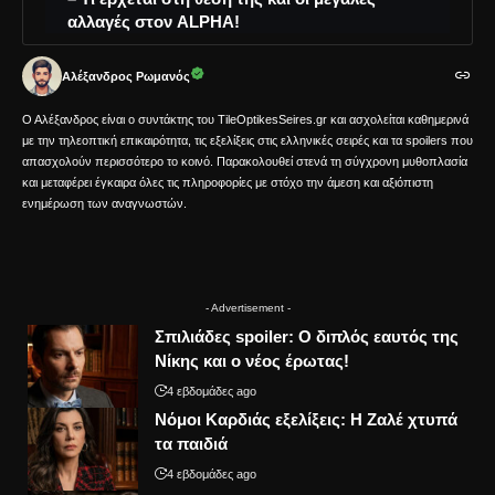
αλλαγές στον ALPHA!
Αλέξανδρος Ρωμανός
Ο Αλέξανδρος είναι ο συντάκτης του TileOptikesSeires.gr και ασχολείται καθημερινά
με την τηλεοπτική επικαιρότητα, τις εξελίξεις στις ελληνικές σειρές και τα spoilers που
απασχολούν περισσότερο το κοινό. Παρακολουθεί στενά τη σύγχρονη μυθοπλασία
και μεταφέρει έγκαιρα όλες τις πληροφορίες με στόχο την άμεση και αξιόπιστη
ενημέρωση των αναγνωστών.
- Advertisement -
Σπιλιάδες spoiler: Ο διπλός εαυτός της
Νίκης και ο νέος έρωτας!
4 εβδομάδες ago
Νόμοι Καρδιάς εξελίξεις: Η Ζαλέ χτυπά
τα παιδιά
4 εβδομάδες ago