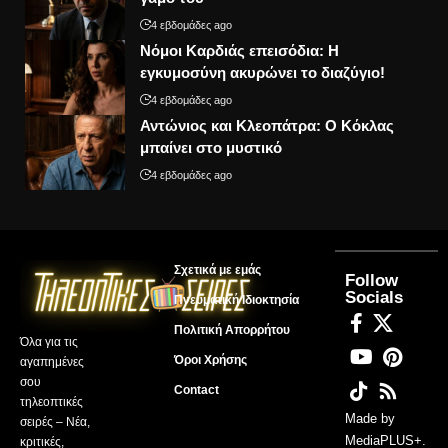
4 εβδομάδες ago
Νόμοι Καρδιάς επεισόδια: Η
εγκυμοσύνη ακυρώνει το διαζύγιο!
4 εβδομάδες ago
Αντώνιος και Κλεοπάτρα: Ο Κόκλας
μπαίνει στο μυστικό
4 εβδομάδες ago
Σχετικά με εμάς
Follow
Socials
Πνευματική Ιδιοκτησία
Πολιτική Απορρήτου
Όλα για τις
Όροι Χρήσης
αγαπημένες
σου
Contact
τηλεοπτικές
Made by
σειρές – Νέα,
MediaPLUS+
.
κριτικές,