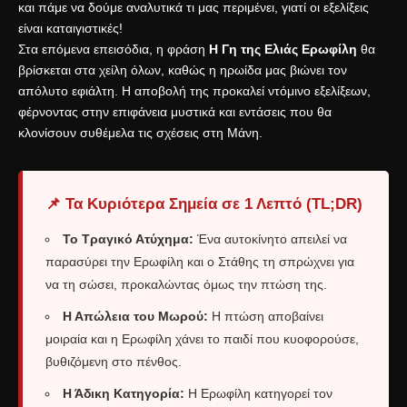
και πάμε να δούμε αναλυτικά τι μας περιμένει, γιατί οι εξελίξεις
είναι καταιγιστικές!
Στα επόμενα επεισόδια, η φράση
Η Γη της Ελιάς Ερωφίλη
θα
βρίσκεται στα χείλη όλων, καθώς η ηρωίδα μας βιώνει τον
απόλυτο εφιάλτη. Η αποβολή της προκαλεί ντόμινο εξελίξεων,
φέρνοντας στην επιφάνεια μυστικά και εντάσεις που θα
κλονίσουν συθέμελα τις σχέσεις στη Μάνη.
📌 Τα Κυριότερα Σημεία σε 1 Λεπτό (TL;DR)
Το Τραγικό Ατύχημα:
Ένα αυτοκίνητο απειλεί να
παρασύρει την Ερωφίλη και ο Στάθης τη σπρώχνει για
να τη σώσει, προκαλώντας όμως την πτώση της.
Η Απώλεια του Μωρού:
Η πτώση αποβαίνει
μοιραία και η Ερωφίλη χάνει το παιδί που κυοφορούσε,
βυθιζόμενη στο πένθος.
Η Άδικη Κατηγορία:
Η Ερωφίλη κατηγορεί τον