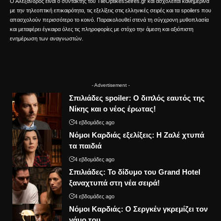
Ο Αλέξανδρος είναι ο συντάκτης του TileOptikesSeires.gr και ασχολείται καθημερινά
με την τηλεοπτική επικαιρότητα, τις εξελίξεις στις ελληνικές σειρές και τα spoilers που
απασχολούν περισσότερο το κοινό. Παρακολουθεί στενά τη σύγχρονη μυθοπλασία
και μεταφέρει έγκαιρα όλες τις πληροφορίες με στόχο την άμεση και αξιόπιστη
ενημέρωση των αναγνωστών.
- Advertisement -
Σπιλιάδες spoiler: Ο διπλός εαυτός της
Νίκης και ο νέος έρωτας!
4 εβδομάδες ago
Νόμοι Καρδιάς εξελίξεις: Η Ζαλέ χτυπά
τα παιδιά
4 εβδομάδες ago
Σπιλιάδες: Το δίδυμο του Grand Hotel
ξαναχτυπά στη νέα σειρά!
4 εβδομάδες ago
Νόμοι Καρδιάς: Ο Σεργκέν γκρεμίζει τον
γάμο του