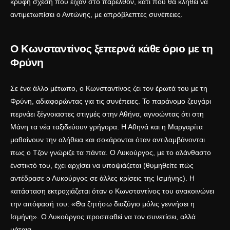
κρυφή σχέση που είχαν στο παρελθόν, κάτι που θα κληθεί να
αντιμετωπίσει ο Αντώνης, με απρόβλεπτες συνέπειες.
Ο Κωνσταντίνος ξεπερνά κάθε όριο με τη
Φρύνη
Σε ένα άλλο μέτωπο, ο Κωνσταντίνος ζει τον έρωτά του με τη
Φρύνη, αδιαφορώντας για τις συνέπειες. Το παράνομο ζευγάρι
περνάει ξέγνοιαστες στιγμές στην Αθήνα, αγνοώντας ότι στη
Μάνη τα νέα ταξιδεύουν γρήγορα. Η Αθηνά και η Μαργαρίτα
μαθαίνουν την αλήθεια και σοκάρονται όταν αντιλαμβάνονται
πως ο Τζον γνώριζε τα πάντα. Ο Λυκούργος, με το αλάνθαστο
ένστικτό του, έχει αρχίσει να υποψιάζεται (θυμηθείτε πώς
αντέδρασε ο Λυκούργος σε άλλες
κρίσεις της Ισμήνης
). Η
κατάσταση εκτροχιάζεται όταν ο Κωνσταντίνος του ανακοινώνει
την απόφασή του: «Θα ζητήσω διαζύγιο μόλις γεννήσει η
Ισμήνη». Ο Λυκούργος προσπαθεί να τον συνετίσει, αλλά
μάταια.