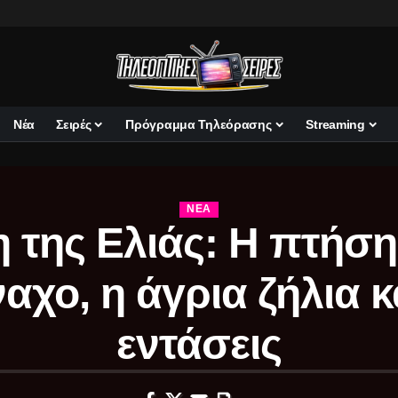
Νέα
Σειρές
Πρόγραμμα Τηλεόρασης
Streaming
ΝΈΑ
η της Ελιάς: Η πτήση
αχο, η άγρια ζήλια κα
εντάσεις