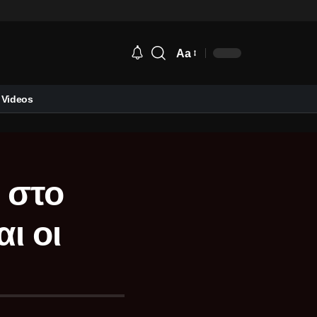
Aa
Videos
 στο
ι οι