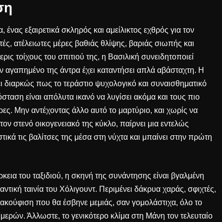
ση
 ένας εξαιρετικά σκληρός και αμείλικτος εχθρός για τον
ς, ατέλειωτες μέρες βαθιάς θλίψης, βαριάς σιωπής και
ρις τοίχους του σπιτιού της, η Βασιλική συνειδητοποιεί
ν αγαπημένο της άντρα έχει καταντήσει απλά αβάσταχτη. Η
ει διαρκώς πως
το τεράστιο ψυχολογικό και συναισθηματικό
όσταση
είναι απόλυτα ικανό να λυγίσει ακόμα και τους πιο
ς. Μην αντέχοντας άλλο αυτό το μαρτύριο, και χωρίς να
ν στενό οικογενειακό της κύκλο, παίρνει μια εντελώς
κά τις βαλίτσες της μέσα στη νύχτα και μπαίνει στην πρώτη
ρκεια του ταξιδιού, η σκηνή της συνάντησης είναι βγαλμένη
ντική ταινία του Χόλιγουντ. Περιμένει δάκρυα χαράς, σφιχτές,
ανακούφιση που θα έσβηνε μεμιάς, σαν γομολάστιχα, όλο το
ερών. Άλλωστε, το γενικότερο κλίμα στη Μάνη τον τελευταίο