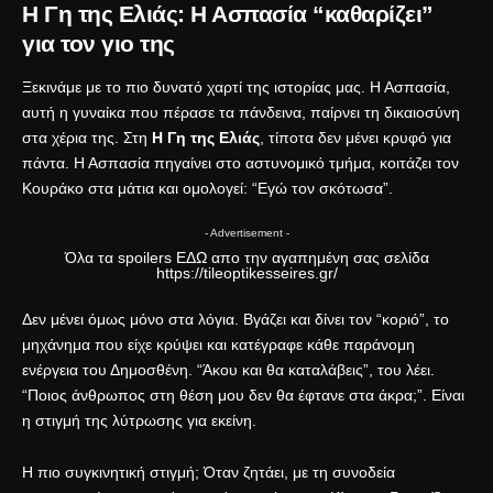
Η Γη της Ελιάς: Η Ασπασία “καθαρίζει”
για τον γιο της
Ξεκινάμε με το πιο δυνατό χαρτί της ιστορίας μας. Η Ασπασία,
αυτή η γυναίκα που πέρασε τα πάνδεινα, παίρνει τη δικαιοσύνη
στα χέρια της. Στη
Η Γη της Ελιάς
, τίποτα δεν μένει κρυφό για
πάντα. Η Ασπασία πηγαίνει στο αστυνομικό τμήμα, κοιτάζει τον
Κουράκο στα μάτια και ομολογεί: “Εγώ τον σκότωσα”.
- Advertisement -
Όλα τα spoilers
ΕΔΩ
απο την αγαπημένη σας σελίδα
https://tileoptikesseires.gr/
Δεν μένει όμως μόνο στα λόγια. Βγάζει και δίνει τον “κοριό”, το
μηχάνημα που είχε κρύψει και κατέγραφε κάθε παράνομη
ενέργεια του Δημοσθένη. “Άκου και θα καταλάβεις”, του λέει.
“Ποιος άνθρωπος στη θέση μου δεν θα έφτανε στα άκρα;”. Είναι
η στιγμή της λύτρωσης για εκείνη.
Η πιο συγκινητική στιγμή; Όταν ζητάει, με τη συνοδεία