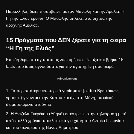
Παράλληλα, δείτε τι συμβαίνει με τον Μανώλη και την Αμαλία:
Η
Γη της Ελιάς spoiler: Ο Μανώλης μπλέκει στα δίχτυα της
αράχνης Αμαλίας
.
15 Πράγματα που ΔΕΝ ξέρατε για τη σειρά
“Η Γη της Ελιάς”
Επειδή ξέρω ότι αγαπάτε τις λεπτομέρειες, έψαξα και βρήκα 15
facts που ίσως αγνοούσατε για την αγαπημένη σας σειρά:
- Advertisement -
Τα περισσότερα εσωτερικά γυρίσματα (σπίτια Βρεττάκων,
γραφεία) γίνονται στην Κύπρο και όχι στη Μάνη, σε ειδικά
διαμορφωμένα στούντιο.
Η Άντζελα Γκερέκου (Αθηνά) επέστρεψε στην τηλεόραση μετά
από πολλά χρόνια αποκλειστικά για χάρη του Αντρέα Γεωργίου
και του σεναρίου της Βάνας Δημητρίου.