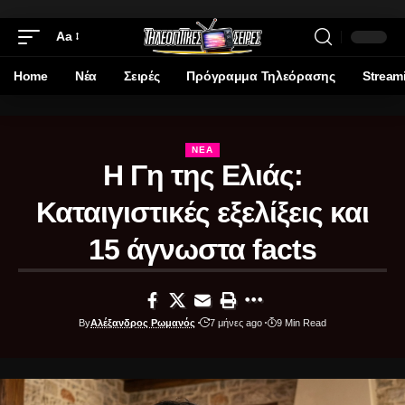
Aa
Home
Νέα
Σειρές
Πρόγραμμα Τηλεόρασης
Stream
ΝΈΑ
Η Γη της Ελιάς:
Καταιγιστικές εξελίξεις και
15 άγνωστα facts
By
Αλέξανδρος Ρωμανός
7 μήνες ago
9 Min Read