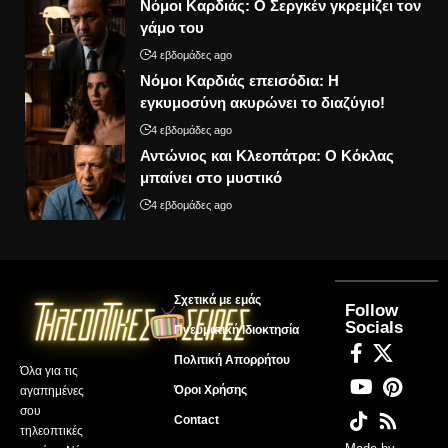
Νόμοι Καρδιάς: Ο Σεργκέν γκρεμίζει τον
γάμο του
4 εβδομάδες ago
Νόμοι Καρδιάς επεισόδια: Η
εγκυμοσύνη ακυρώνει το διαζύγιο!
4 εβδομάδες ago
Αντώνιος και Κλεοπάτρα: Ο Κόκλας
μπαίνει στο μυστικό
4 εβδομάδες ago
Σχετικά με εμάς
Follow
Socials
Πνευματική Ιδιοκτησία
Πολιτική Απορρήτου
Όλα για τις
Όροι Χρήσης
αγαπημένες
σου
Contact
τηλεοπτικές