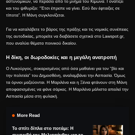
αστυνομικών, να περάσει από το μνήμα του Κίμωνα. Γονατίζει
και του ψιθυρίζει: “Έτσι έπρεπε να γίνει. Εσύ δεν έφταιξες σε
τίποτα”. Η Μάνη συγκλονίζεται.
Για να καταλάβετε το βάρος της πράξης και τις νομικές συνέπειες
της αυτοδικίας, μπορείτε να διαβάσετε σχετικά στο
Lawspot.gr
,
που αναλύει θέματα ποινικού δικαίου.
Η δίκη, οι δωροδοκίες και η μεγάλη ανατροπή
Ο Λυκούργος, σοκαρισμένος από όσα μαθαίνει για τον “βίο και
την πολιτεία” του Δημοσθένη, αναλαμβάνει την Ασπασία. Όμως
τα όρνιοι μαζεύονται. Η Μαριλένα και η Ξένια φτάνουν στη Μάνη
αποφασισμένες να φάνε σάρκες. Η Μαριλένα μάλιστα απειλεί την
Ασπασία μέσα στη φυλακή.
More Read
Το σπίτι δίπλα στο ποτάμι: Η
συντριβή της Μελισσάνθης για το