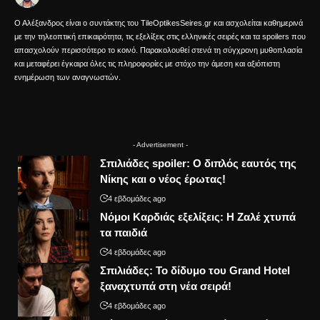
Ο Αλέξανδρος είναι ο συντάκτης του TileOptikesSeires.gr και ασχολείται καθημερινά
με την τηλεοπτική επικαιρότητα, τις εξελίξεις στις ελληνικές σειρές και τα spoilers που
απασχολούν περισσότερο το κοινό. Παρακολουθεί στενά τη σύγχρονη μυθοπλασία
και μεταφέρει έγκαιρα όλες τις πληροφορίες με στόχο την άμεση και αξιόπιστη
ενημέρωση των αναγνωστών.
- Advertisement -
Σπιλιάδες spoiler: Ο διπλός εαυτός της
Νίκης και ο νέος έρωτας!
4 εβδομάδες ago
Νόμοι Καρδιάς εξελίξεις: Η Ζαλέ χτυπά
τα παιδιά
4 εβδομάδες ago
Σπιλιάδες: Το δίδυμο του Grand Hotel
ξαναχτυπά στη νέα σειρά!
4 εβδομάδες ago