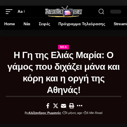
Aa
Home
Νέα
Σειρές
Πρόγραμμα Τηλεόρασης
Stream
ΝΈΑ
Η Γη της Ελιάς Μαρία: Ο
γάμος που διχάζει μάνα και
κόρη και η οργή της
Αθηνάς!
By
Αλέξανδρος Ρωμανός
6 μήνες ago
6 Min Read