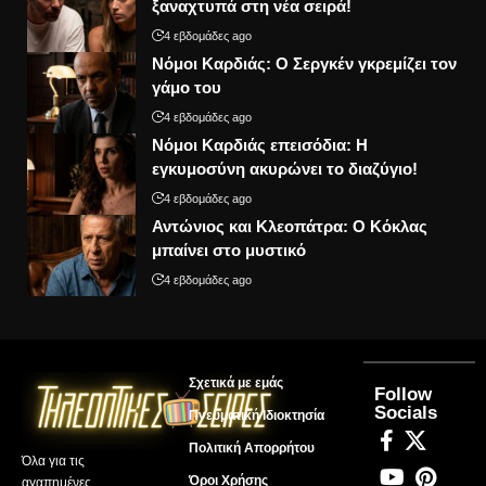
ξαναχτυπά στη νέα σειρά!
4 εβδομάδες ago
Νόμοι Καρδιάς: Ο Σεργκέν γκρεμίζει τον
γάμο του
4 εβδομάδες ago
Νόμοι Καρδιάς επεισόδια: Η
εγκυμοσύνη ακυρώνει το διαζύγιο!
4 εβδομάδες ago
Αντώνιος και Κλεοπάτρα: Ο Κόκλας
μπαίνει στο μυστικό
4 εβδομάδες ago
Σχετικά με εμάς
Follow
Socials
Πνευματική Ιδιοκτησία
Πολιτική Απορρήτου
Όλα για τις
Όροι Χρήσης
αγαπημένες