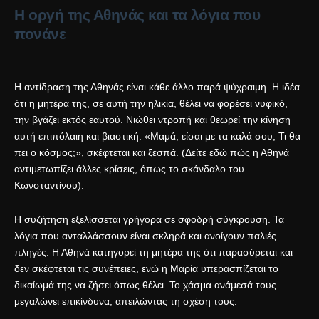
Η οργή της Αθηνάς και τα λόγια που
πονάνε
Η αντίδραση της Αθηνάς είναι κάθε άλλο παρά ψύχραιμη. Η ιδέα
ότι η μητέρα της, σε αυτή την ηλικία, θέλει να φορέσει νυφικό,
την βγάζει εκτός εαυτού. Νιώθει ντροπή και θεωρεί την κίνηση
αυτή επιπόλαιη και βιαστική. «Μαμά, είσαι με τα καλά σου; Τι θα
πει ο κόσμος;», σκέφτεται και ξεσπά. (Δείτε εδώ πώς η Αθηνά
αντιμετωπίζει άλλες κρίσεις, όπως το
σκάνδαλο του
Κωνσταντίνου
).
Η συζήτηση εξελίσσεται γρήγορα σε σφοδρή σύγκρουση. Τα
λόγια που ανταλλάσσουν είναι σκληρά και ανοίγουν παλιές
πληγές. Η Αθηνά κατηγορεί τη μητέρα της ότι παρασύρεται και
δεν σκέφτεται τις συνέπειες, ενώ η Μαρία υπερασπίζεται το
δικαίωμά της να ζήσει όπως θέλει. Το χάσμα ανάμεσά τους
μεγαλώνει επικίνδυνα, απειλώντας τη σχέση τους.