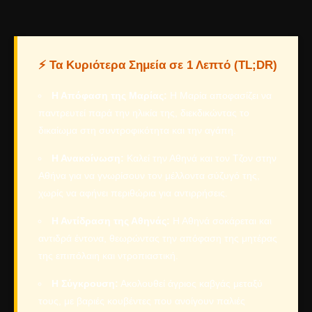
⚡ Τα Κυριότερα Σημεία σε 1 Λεπτό (TL;DR)
Η Απόφαση της Μαρίας:
Η Μαρία αποφασίζει να
παντρευτεί παρά την ηλικία της, διεκδικώντας το
δικαίωμα στη συντροφικότητα και την αγάπη.
Η Ανακοίνωση:
Καλεί την Αθηνά και τον Τζον στην
Αθήνα για να γνωρίσουν τον μέλλοντα σύζυγό της,
χωρίς να αφήνει περιθώρια για αντιρρήσεις.
Η Αντίδραση της Αθηνάς:
Η Αθηνά σοκάρεται και
αντιδρά έντονα, θεωρώντας την απόφαση της μητέρας
της επιπόλαιη και ντροπιαστική.
Η Σύγκρουση:
Ακολουθεί άγριος καβγάς μεταξύ
τους, με βαριές κουβέντες που ανοίγουν παλιές