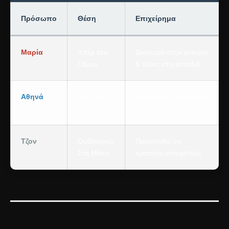
Πρόσωπο
Θέση
Επιχείρημα
Μαρία
Υπέρ του
Δικαίωμα στην ευτυχία
Γάμου
& τέλος στη μοναξιά
Αθηνά
Κατά του
Κοινωνική κατακραυγή
Γάμου
& βιασύνη
Τζον
Ουδέτερος/
Προσπαθεί να
Στη Μέση
κρατήσει ισορροπίες