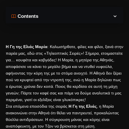
Contents
Η Γη της Ελιάς Μαρία
: Καλωσήρθατε, φίλες και φίλοι, ξανά στην
παρέα μας, εδώ στις «Τηλεοπτικές Σειρές»! Σήμερα, ετοιμαστείτε
για… κουφέτα και καβγάδες! Η Μαρία, η μητέρα της Αθηνάς,
αποφάσισε να κάνει το μεγάλο βήμα και να ντυθεί νυφούλα,
αφήνοντας την κόρη της με το στόμα ανοιχτό. Η Αθηνά δεν ξέρει
πού να κρυφτεί από την ντροπή της, ενώ η Μαρία δηλώνει πως
ο έρωτας χρόνια δεν κοιτά. Ποιος θα κερδίσει σε αυτή τη μάχη
γενεών; Πάρτε τον καφέ σας και πάμε να δούμε αναλυτικά τι μας
περιμένει, γιατί οι εξελίξεις είναι γλυκόπικρες!
Στα επόμενα επεισόδια της σειράς
Η Γη της Ελιάς
, η Μαρία
ανακοινώνει στην Αθηνά ότι θέλει να παντρευτεί, προκαλώντας
θύελλα αντιδράσεων. Η σύγκρουση μάνας και κόρης είναι
αναπόφευκτη, με τον Τζον να βρίσκεται στη μέση.