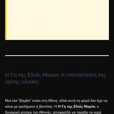
πληγές και μεγαλώνουν το χάσμα.
Ο Ρόλος του Τζον:
Ο Τζον βρίσκεται
εγκλωβισμένος ανάμεσα στις δύο γυναίκες,
προσπαθώντας να διαχειριστεί την ένταση.
Η Γη της Ελιάς Μαρία: Η επανάσταση της
τρίτης ηλικίας
Μια νέα “βόμβα” σκάει στη Μάνη, αλλά αυτή τη φορά δεν έχει να
κάνει με εγκλήματα ή βεντέτες. Η
Η Γη της Ελιάς Μαρία
, η
δυναμική μητέρα της Αθηνάς, αποφασίζει να ταράξει τα νερά.