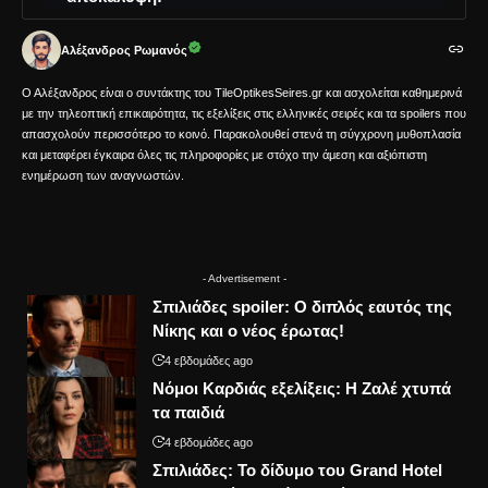
Αλέξανδρος Ρωμανός
Ο Αλέξανδρος είναι ο συντάκτης του TileOptikesSeires.gr και ασχολείται καθημερινά
με την τηλεοπτική επικαιρότητα, τις εξελίξεις στις ελληνικές σειρές και τα spoilers που
απασχολούν περισσότερο το κοινό. Παρακολουθεί στενά τη σύγχρονη μυθοπλασία
και μεταφέρει έγκαιρα όλες τις πληροφορίες με στόχο την άμεση και αξιόπιστη
ενημέρωση των αναγνωστών.
- Advertisement -
Σπιλιάδες spoiler: Ο διπλός εαυτός της
Νίκης και ο νέος έρωτας!
4 εβδομάδες ago
Νόμοι Καρδιάς εξελίξεις: Η Ζαλέ χτυπά
τα παιδιά
4 εβδομάδες ago
Σπιλιάδες: Το δίδυμο του Grand Hotel