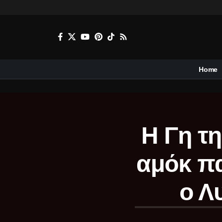
Home
Η Γη τη
αμόκ πα
ο Λ