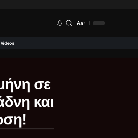
Aa
Videos
σμήνη σε
άδνη και
ωση!