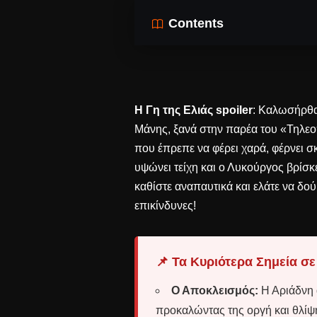
Contents
Η Γη της Ελιάς spoiler
: Καλωσήρθατ
Μάνης, ξανά στην παρέα του «Τηλεοπ
που έπρεπε να φέρει χαρά, φέρνει σκ
υψώνει τείχη και ο Λυκούργος βρίσκ
καθίστε αναπαυτικά και ελάτε να δούμε
επικίνδυνες!
📌 Τα Κυριότερα Σημεία σε
Ο Αποκλεισμός:
Η Αριάδνη 
προκαλώντας της οργή και θλίψ