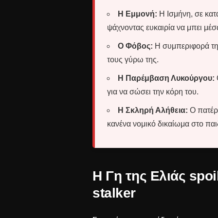
Η Εμμονή:
Η Ισμήνη, σε κατ
ψάχνοντας ευκαιρία να μπει μέσ
Ο Φόβος:
Η συμπεριφορά της
τους γύρω της.
Η Παρέμβαση Λυκούργου:
για να σώσει την κόρη του.
Η Σκληρή Αλήθεια:
Ο πατέρα
κανένα νομικό δικαίωμα στο παι
Η Γη της Ελιάς spoi
stalker