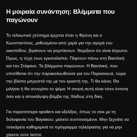
Η μοιραία συνάντηση: Βλέμματα που
παγώνουν
Το τελειωτικό χτύπημα έρχεται όταν η Φρύνη και ο
Κωνσταντίνος, μεθυσμένοι από χαρά για την αγορά του
οικοπέδου, βγαίνουν να γιορτάσουν. Νομίζουν ότι είναι άτρωτοι.
Όμως, η τύχη τους εγκαταλείπει. Πέφτουν πάνω στη Βασιλική
και τον Στέφανο. Τα βλέμματα παγώνουν. Η Βασιλική, που
υποτίθεται ότι την παρακολουθούσε για τον Παρασκευά, τώρα
την βλέπει μπροστά της με τον εραστή της. Τι θα κάνει; Θα
μιλήσει ή θα συνεχίσει το ψέμα; Η σκηνή αυτή είναι τόσο έντονη
όσο και η
αποκάλυψη-βόμβα της Χάιδως στη δίκη
.
Για περισσότερα spoilers και εξελίξεις, όπως το
σοκ με τη
δολοφονία του Βαγιάκου
, μείνετε συντονισμένοι. Μην ξεχνάτε να
τσεκάρετε καθημερινά το
πρόγραμμα τηλεόρασης
για να μην
χάσετε ούτε λεπτό.