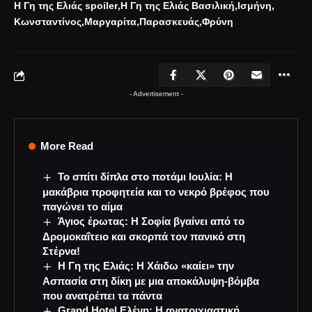
Η Γη της Ελιάς spoiler
Η Γη της Ελιάς Βασιλική
Ισμήνη
Κωνσταντίνος
Μαργαρίτα
Παρασκευάς
Φρύνη
- Advertisement -
More Read
Το σπίτι δίπλα στο ποτάμι Ιουλία: Η
μακάβρια προφητεία και το νεκρό βρέφος που
παγώνει το αίμα
Άγιος έρωτας: Η Σοφία βγαίνει από το
Δρομοκαΐτειο και σκορπά τον πανικό στη
Στέρνα!
Η Γη της Ελιάς: Η Χάιδω «καίει» την
Ασπασία στη δίκη με μια αποκάλυψη-βόμβα
που ανατρέπει τα πάντα
Grand Hotel Ελένη: Η ανατριχιαστική