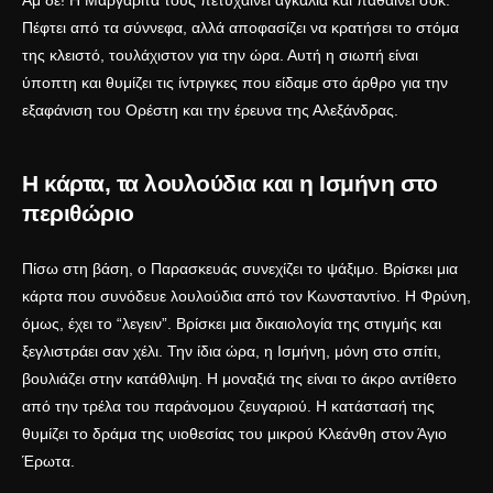
Αμ δε! Η Μαργαρίτα τους πετυχαίνει αγκαλιά και παθαίνει σοκ.
Πέφτει από τα σύννεφα, αλλά αποφασίζει να κρατήσει το στόμα
της κλειστό, τουλάχιστον για την ώρα. Αυτή η σιωπή είναι
ύποπτη και θυμίζει τις ίντριγκες που είδαμε στο άρθρο για την
εξαφάνιση του Ορέστη και την έρευνα της Αλεξάνδρας
.
Η κάρτα, τα λουλούδια και η Ισμήνη στο
περιθώριο
Πίσω στη βάση, ο Παρασκευάς συνεχίζει το ψάξιμο. Βρίσκει μια
κάρτα που συνόδευε λουλούδια από τον Κωνσταντίνο. Η Φρύνη,
όμως, έχει το “λεγειν”. Βρίσκει μια δικαιολογία της στιγμής και
ξεγλιστράει σαν χέλι. Την ίδια ώρα, η Ισμήνη, μόνη στο σπίτι,
βουλιάζει στην κατάθλιψη. Η μοναξιά της είναι το άκρο αντίθετο
από την τρέλα του παράνομου ζευγαριού. Η κατάστασή της
θυμίζει το δράμα της
υιοθεσίας του μικρού Κλεάνθη στον Άγιο
Έρωτα
.