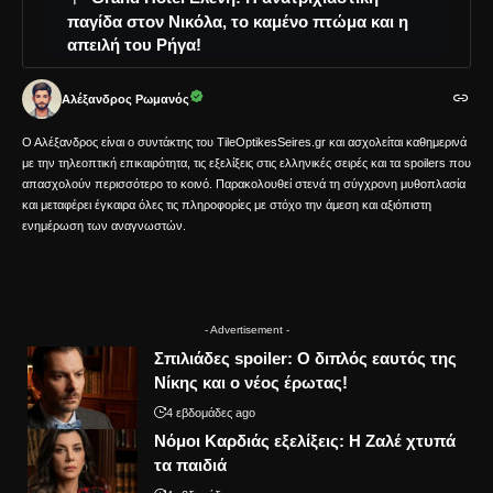
παγίδα στον Νικόλα, το καμένο πτώμα και η
απειλή του Ρήγα!
Αλέξανδρος Ρωμανός
Ο Αλέξανδρος είναι ο συντάκτης του TileOptikesSeires.gr και ασχολείται καθημερινά
με την τηλεοπτική επικαιρότητα, τις εξελίξεις στις ελληνικές σειρές και τα spoilers που
απασχολούν περισσότερο το κοινό. Παρακολουθεί στενά τη σύγχρονη μυθοπλασία
και μεταφέρει έγκαιρα όλες τις πληροφορίες με στόχο την άμεση και αξιόπιστη
ενημέρωση των αναγνωστών.
- Advertisement -
Σπιλιάδες spoiler: Ο διπλός εαυτός της
Νίκης και ο νέος έρωτας!
4 εβδομάδες ago
Νόμοι Καρδιάς εξελίξεις: Η Ζαλέ χτυπά
τα παιδιά