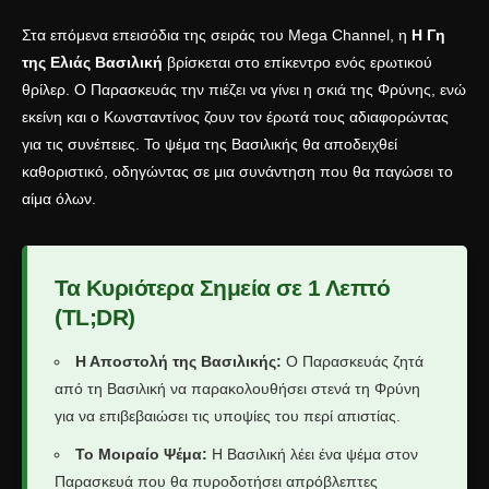
Στα επόμενα επεισόδια της σειράς του
Mega Channel
, η
Η Γη
της Ελιάς Βασιλική
βρίσκεται στο επίκεντρο ενός ερωτικού
θρίλερ. Ο Παρασκευάς την πιέζει να γίνει η σκιά της Φρύνης, ενώ
εκείνη και ο Κωνσταντίνος ζουν τον έρωτά τους αδιαφορώντας
για τις συνέπειες. Το ψέμα της Βασιλικής θα αποδειχθεί
καθοριστικό, οδηγώντας σε μια συνάντηση που θα παγώσει το
αίμα όλων.
Τα Κυριότερα Σημεία σε 1 Λεπτό
(TL;DR)
Η Αποστολή της Βασιλικής:
Ο Παρασκευάς ζητά
από τη Βασιλική να παρακολουθήσει στενά τη Φρύνη
για να επιβεβαιώσει τις υποψίες του περί απιστίας.
Το Μοιραίο Ψέμα:
Η Βασιλική λέει ένα ψέμα στον
Παρασκευά που θα πυροδοτήσει απρόβλεπτες