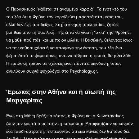
Ο Παρασκευάς “κάθεται σε αναμμένα καρφιά”. Το ένστικτό του
του λέει ότι η Φρύνη τον κοροϊδεύει μπροστά στα μάτια του,
αλλά δεν έχει αποδείξεις. Σε μια κίνηση απελπισίας, ζητάει
βοήθεια από τη Βασιλική. Της ζητά να γίνει η “σκιά” της Φρύνης,
να μάθει πού πάει και με ποιον μιλάει. Η Βασιλική, θέλοντας ίσως
να τον καθησυχάσει ή να αποφύγει την ένταση, του λέει ένα
ψέμα. Αυτό το ψέμα όμως, αντί να σβήσει τη φωτιά, θα ρίξει λάδι.
Η εμπλοκή τρίτων σε σχέσεις είναι πάντα επικίνδυνη, όπως
αναλύουν συχνά ψυχολόγοι στο
Psychology.gr
.
Έρωτας στην Αθήνα και η σιωπή της
Μαργαρίτας
Ενώ στη Μάνη βράζει ο τόπος, η Φρύνη και ο Κωνσταντίνος
ζουν τον έρωτά τους στην πρωτεύουσα. Αποφασίζουν να κάνουν
ένα ταξίδι-αστραπή, πιστεύοντας ότι εκεί κανείς δεν θα τους δει.