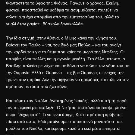
Φανταστείτε το ύφος της Φιόνας. Παγώνει ο χρόνος. Εκείνη,
φυσικά, προσπαθεί να μαζέψει τα ασυμμάζευτα, παλεύει να
σώσει ό,τι έχει απομείνει από την εμπιστοσύνη του, αλλά το
γυαλί όταν ραγίσει, δύσκολα ξανακολλάει.
Την ίδια στιγμή, στην Αθήνα, ο Μίμης κάνει την κίνησή του.
Βρίσκει τον Παύλο – ναι, τον δικό μας Παύλο – και του ανοίγει
την καρδιά του για το θέμα που καίει: το μωρό της Νεφέλης. Οι
υποψίες είναι πολλές και η αγωνία μεγάλη. Στο άλλο μέτωπο, ο
Βασίλης παλεύει με νύχια και με δόντια να σώσει τον γάμο του με
την Ουρανία. Αλλά η Ουρανία… αχ βρε Ουρανία, οι ενοχές την
τρώνε σαν σαράκι. Δεν την αφήνουν να ηρεμήσει, και πώς να την
αφήσουν με τόσα που έχει κάνει;
Και πάμε στον Νικόλα. Αγαπημένος “κακός”, αλλά αυτή τη φορά
τον περιμένει μια έκπληξη. Ο Νικήτας του κάνει επίσκεψη με ένα
δώρο “ξεχωριστό”. Τι να είναι άραγε; Και τι πρόταση κρύβεται
πίσω από αυτό; Εδώ μπαίνουμε στα σκοτεινά μονοπάτια του
μυαλού του Νικόλα, και ξέρουμε καλά ότι εκεί μέσα επικρατεί