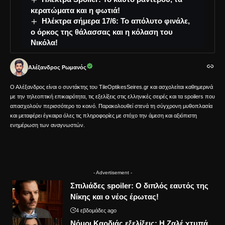
κερατώματα και η φωτιά!
Ηλέκτρα σήμερα 17/6: Το απόλυτο φινάλε,
ο όρκος της θάλασσας και η κόλαση του
Νικόλα!
Αλέξανδρος Ρωμανός
Ο Αλέξανδρος είναι ο συντάκτης του TileOptikesSeires.gr και ασχολείται καθημερινά
με την τηλεοπτική επικαιρότητα, τις εξελίξεις στις ελληνικές σειρές και τα spoilers που
απασχολούν περισσότερο το κοινό. Παρακολουθεί στενά τη σύγχρονη μυθοπλασία
και μεταφέρει έγκαιρα όλες τις πληροφορίες με στόχο την άμεση και αξιόπιστη
ενημέρωση των αναγνωστών.
- Advertisement -
Σπιλιάδες spoiler: Ο διπλός εαυτός της
Νίκης και ο νέος έρωτας!
4 εβδομάδες ago
Νόμοι Καρδιάς εξελίξεις: Η Ζαλέ χτυπά