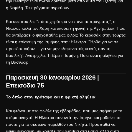
την Ηλέκτρα είναι πλέον οριστική μετά από αυτά που ξεστομίζει
η Νεφέλη. Τα πράγματα αγριεύουν.
Και εκεί που λες “πόσο χειρότερα να πάνε τα πράγματα;”, ο
Νικόλας καλεί τον Χάρη και ακούει τη φωνή της Αγνής. Σοκ. Πώς
θα αντιδράσει ο ψυχοπαθής μας φίλος; Το κερασάκι στην τούρτα
είναι η επίσκεψη της Ισμήνης στην Ηλέκτρα. “Ήρθα για να σε
προειδοποιήσω… για να μην εξαφανιστείς κι εσύ, σαν τη
Βασιλική”. Ανατριχίλα. Τι ξέρει η Ισμήνη; Ποια είναι η αλήθεια για
τη Βασιλική;
Παρασκευή 30 Ιανουαρίου 2026 |
Επεισόδιο 75
Το όπλο στον κρόταφο και η φρικτή αλήθεια
Και φτάνουμε στο φινάλε της εβδομάδας, που μας αφήνει με το
στόμα ανοιχτό. Η Ηλέκτρα συναντά την Ισμήνη και μαθαίνει τα
πάντα για το σκοτεινό παρελθόν του Νικήτα. Προσπαθεί να
μείνει ψύχραιμη, να κοιτάξει την αλήθεια στα μάτια, αλλά αυτά