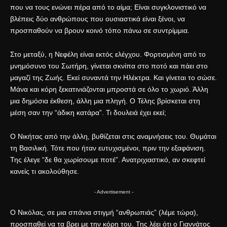
που να τους ενώνει πέρα από το αίμα; Είναι συγκλονιστικό να
βλέπεις δύο ανθρώπους που ουσιαστικά είναι ξένοι, να
προσπαθούν να βρουν κοινό τόπο πάνω σε συντρίμμια.
Στο μεταξύ, η Νεφέλη είναι εκτός ελέγχου. Φορτισμένη από το
μνημόσυνο του Σωτήρη, γίνεται σκνίπα στο ποτό και πάει στο
μαγαζί της Ζωής. Εκεί συναντά την Ηλέκτρα. Και γίνεται το σώσε.
Μάνα και κόρη ξεκατινιάζονται μπροστά σε όλο το χωριό. Άλλη
μια δημόσια έκθεση, άλλη μια πληγή. Ο Τέλης βρίσκεται στη
μέση σαν την “άδικη κατάρα”. Τι δουλειά έχει εκεί;
Ο Νικήτας από την άλλη, βυθίζεται στις αναμνήσεις του. Θυμάται
τη Βασιλική. Τότε που ήταν ευτυχισμένοι, πριν την εξαφάνιση.
Της έλεγε “δε θα χωρίσουμε ποτέ”. Ανατριχιαστικό, αν σκεφτεί
κανείς τι ακολούθησε.
- Advertisement -
Ο Νικόλας, σε μια σπάνια στιγμή “ανθρωπιάς” (λέμε τώρα),
προσπαθεί να τα βρει με την κόρη του. Της λέει ότι ο Γιαννάτος