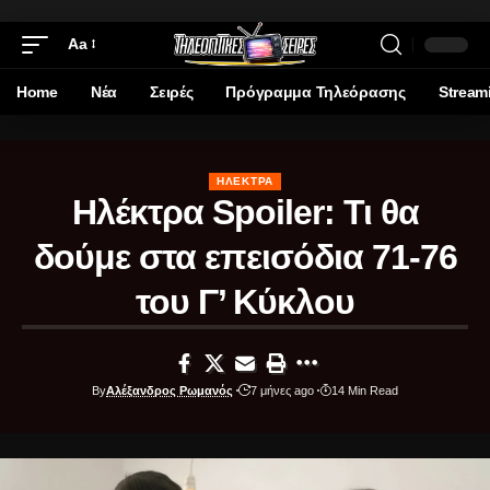
Aa
Home
Νέα
Σειρές
Πρόγραμμα Τηλεόρασης
Stream
ΗΛΈΚΤΡΑ
Ηλέκτρα Spoiler: Τι θα
δούμε στα επεισόδια 71-76
του Γ’ Κύκλου
By
Αλέξανδρος Ρωμανός
7 μήνες ago
14 Min Read