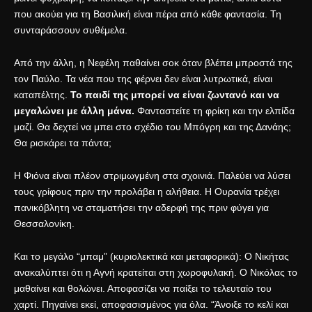
που ακούει για τη Βασιλική είναι πέρα από κάθε φαντασία. Τη
συνταράσσουν συθέμελα.
Από την άλλη, η Νεφέλη παθαίνει σοκ όταν βλέπει μπροστά της
τον Παύλο. Τα νέα που της φέρνει δεν είναι λυτρωτικά, είναι
καταπέλτης.
Το παιδί της μπορεί να είναι ζωντανό και να
μεγαλώνει με άλλη μάνα.
Φανταστείτε τη φρίκη και την ελπίδα
μαζί. Θα δεχτεί να μπει στο σχέδιο του Μπόγρη και της Δανάης;
Θα ρισκάρει τα πάντα;
Η Φιόνα είναι πλέον στριμωγμένη στα σχοινιά. Παλεύει να λύσει
τους γρίφους πριν την προλάβει η αλήθεια. Η Ουρανία τρέχει
πανικόβλητη να σταματήσει την αδερφή της πριν φύγει για
Θεσσαλονίκη.
Και το μεγάλο “μπαμ” (κυριολεκτικά και μεταφορικά): Ο Νικήτας
ανακαλύπτει ότι η Αγνή κρατείται στη χωροφυλακή. Ο Νικόλας το
μαθαίνει και θολώνει. Αποφασίζει να παίξει το τελευταίο του
χαρτί. Πηγαίνει εκεί, αποφασισμένος για όλα. “Άνοιξε το κελί και