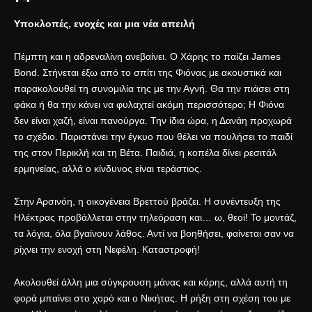
Υποκλοπές, ενοχές και μια νέα απειλή
Πέμπτη και η αδρεναλίνη ανεβαίνει. Ο Χάρης το παίζει James
Bond. Στήνεται έξω από το σπίτι της Φιόνας με ακουστικά και
παρακολουθεί τη συνομιλία της με την Αγνή. Θα την πιάσει στη
φάκα ή θα την κάνει να φυλαχτεί ακόμη περισσότερο; Η Φιόνα
δεν είναι χαζή, είναι πανούργα. Την ίδια ώρα, η Δανάη προχωρά
το σχέδιο. Παριστάνει την έγκυο που θέλει να πουλήσει το παιδί
της στον Περικλή και τη Βέτα. Παιδιά, η κοπέλα δίνει ρεσιτάλ
ερμηνείας, αλλά ο κίνδυνος είναι τεράστιος.
Στην Αρσινόη, η οικογένεια Βρεττού βράζει. Η συνέντευξη της
Ηλέκτρας προβάλλεται στην τηλεόραση και… ω, θεοί! Το μοντάζ,
τα λόγια, όλα βγαίνουν λάθος. Αντί να βοηθήσει, φαίνεται σαν να
ρίχνει την ενοχή στη Νεφέλη. Καταστροφή!
Ακολουθεί άλλη μια σύγκρουση μάνας και κόρης, αλλά αυτή τη
φορά μπαίνει στο χορό και ο Νικήτας. Η ρήξη στη σχέση του με