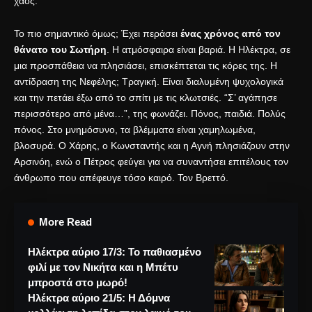
χάος.
Το πιο σημαντικό όμως; Έχει περάσει
ένας χρόνος από τον
θάνατο του Σωτήρη
. Η ατμόσφαιρα είναι βαριά. Η Ηλέκτρα, σε
μια προσπάθεια να πλησιάσει, επισκέπτεται τις κόρες της. Η
αντίδραση της Νεφέλης; Τραγική. Είναι διαλυμένη ψυχολογικά
και την πετάει έξω από το σπίτι με τις κλωτσιές. “Σ’ αγάπησε
περισσότερο από μένα…”, της φωνάζει. Πόνος, παιδιά. Πολύς
πόνος. Στο μνημόσυνο, τα βλέμματα είναι χαμηλωμένα,
βλοσυρά. Ο Χάρης, ο Κωνσταντής και η Αγνή πλησιάζουν στην
Αρσινόη, ενώ ο Πέτρος φεύγει για να συναντήσει επιτέλους τον
άνθρωπο που απέφευγε τόσο καιρό. Τον Βρεττό.
More Read
Ηλέκτρα αύριο 17/3: Το παθιασμένο
φιλί με τον Νικήτα και η Μπέτυ
μπροστά στο μωρό!
Ηλέκτρα αύριο 21/5: Η Δόμνα