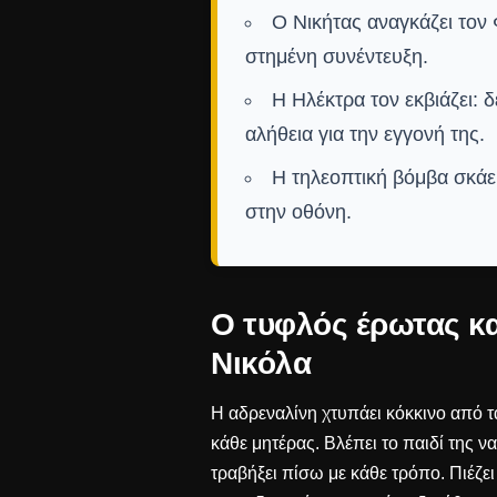
Ο Νικήτας αναγκάζει τον
στημένη συνέντευξη.
Η Ηλέκτρα τον εκβιάζει: 
αλήθεια για την εγγονή της.
Η τηλεοπτική βόμβα σκάει
στην οθόνη.
Ο τυφλός έρωτας κα
Νικόλα
Η αδρεναλίνη χτυπάει κόκκινο από τ
κάθε μητέρας. Βλέπει το παιδί της ν
τραβήξει πίσω με κάθε τρόπο. Πιέζει