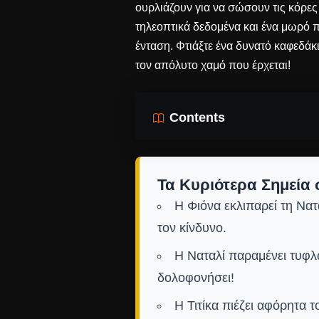
ουρλιάζουν για να σώσουν τις κόρε
τηλεοπτικά δεδομένα και ένα μωρό πο
ένταση. Φτιάξτε ένα δυνατό καφεδάκι
τον απόλυτο χαμό που έρχεται!
Contents
Τα Κυριότερα Σημεία 
Η Φιόνα εκλιπαρεί τη Νατ
τον κίνδυνο.
Η Ναταλί παραμένει τυφλ
δολοφονήσει!
Η Τιτίκα πιέζει αφόρητα τ