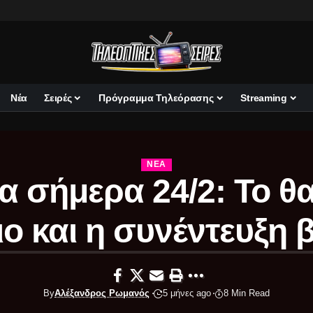
Νέα
Σειρές
Πρόγραμμα Τηλεόρασης
Streaming
ΝΈΑ
α σήμερα 24/2: Το θ
ιο και η συνέντευξη 
By
Αλέξανδρος Ρωμανός
5 μήνες ago
8 Min Read