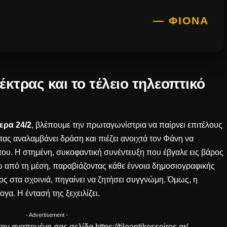
— ΦΙΌΝΑ
κτρας και το τέλειο τηλεοπτικό
ερα 24/2
, βλέπουμε την πρωταγωνίστρια να παίρνει επιτέλους
τας αναλαμβάνει δράση και πιέζει ανοιχτά τον Φάνη να
του. Η στημένη, συκοφαντική συνέντευξη που έβγαλε εις βάρος
ω από τη μέση, παραβιάζοντας κάθε έννοια
δημοσιογραφικής
ος στα σχοινιά, πηγαίνει να ζητήσει συγγνώμη. Όμως, η
γα. Η έντασή της ξεχειλίζει.
- Advertisement -
ην αγαπημένη σας σελίδα
https://tileoptikesseires.gr/