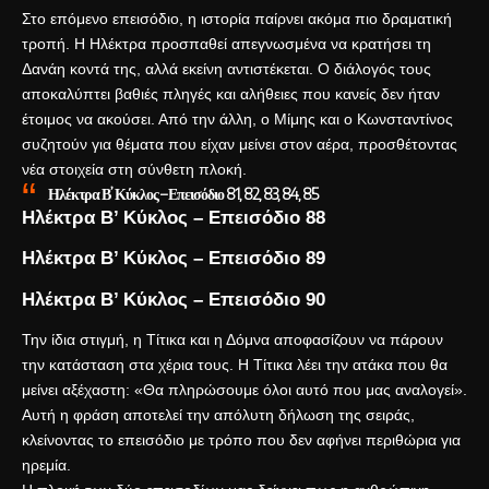
Στο επόμενο επεισόδιο, η ιστορία παίρνει ακόμα πιο δραματική
τροπή. Η Ηλέκτρα προσπαθεί απεγνωσμένα να κρατήσει τη
Δανάη κοντά της, αλλά εκείνη αντιστέκεται. Ο διάλογός τους
αποκαλύπτει βαθιές πληγές και αλήθειες που κανείς δεν ήταν
έτοιμος να ακούσει. Από την άλλη, ο Μίμης και ο Κωνσταντίνος
συζητούν για θέματα που είχαν μείνει στον αέρα, προσθέτοντας
νέα στοιχεία στη σύνθετη πλοκή.
Ηλέκτρα Β’ Κύκλος – Επεισόδιο 81, 82, 83, 84, 85
Ηλέκτρα Β’ Κύκλος – Επεισόδιο 88
Ηλέκτρα Β’ Κύκλος – Επεισόδιο 89
Ηλέκτρα Β’ Κύκλος – Επεισόδιο 90
Την ίδια στιγμή, η Τίτικα και η Δόμνα αποφασίζουν να πάρουν
την κατάσταση στα χέρια τους. Η Τίτικα λέει την ατάκα που θα
μείνει αξέχαστη: «Θα πληρώσουμε όλοι αυτό που μας αναλογεί».
Αυτή η φράση αποτελεί την απόλυτη δήλωση της σειράς,
κλείνοντας το επεισόδιο με τρόπο που δεν αφήνει περιθώρια για
ηρεμία.