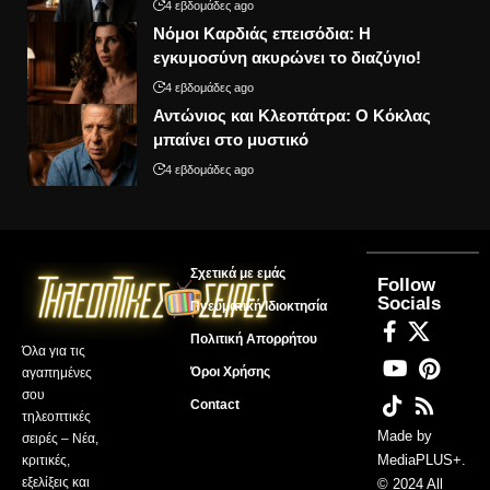
4 εβδομάδες ago
Νόμοι Καρδιάς επεισόδια: Η
εγκυμοσύνη ακυρώνει το διαζύγιο!
4 εβδομάδες ago
Αντώνιος και Κλεοπάτρα: Ο Κόκλας
μπαίνει στο μυστικό
4 εβδομάδες ago
Σχετικά με εμάς
Follow
Socials
Πνευματική Ιδιοκτησία
Πολιτική Απορρήτου
Όλα για τις
Όροι Χρήσης
αγαπημένες
σου
Contact
τηλεοπτικές
Made by
σειρές – Νέα,
MediaPLUS+
.
κριτικές,
εξελίξεις και
© 2024 All