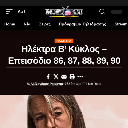
Aa
Home
Νέα
Σειρές
Πρόγραμμα Τηλεόρασης
Stream
ΗΛΈΚΤΡΑ
Ηλέκτρα Β’ Κύκλος –
Επεισόδιο 86, 87, 88, 89, 90
By
Αλέξανδρος Ρωμανός
2 έτη ago
4 Min Read