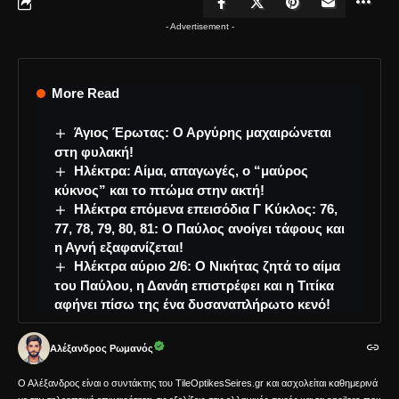
- Advertisement -
More Read
Άγιος Έρωτας: Ο Αργύρης μαχαιρώνεται
στη φυλακή!
Ηλέκτρα: Αίμα, απαγωγές, ο “μαύρος
κύκνος” και το πτώμα στην ακτή!
Ηλέκτρα επόμενα επεισόδια Γ Κύκλος: 76,
77, 78, 79, 80, 81: Ο Παύλος ανοίγει τάφους και
η Αγνή εξαφανίζεται!
Ηλέκτρα αύριο 2/6: Ο Νικήτας ζητά το αίμα
του Παύλου, η Δανάη επιστρέφει και η Τιτίκα
αφήνει πίσω της ένα δυσαναπλήρωτο κενό!
Αλέξανδρος Ρωμανός
Ο Αλέξανδρος είναι ο συντάκτης του TileOptikesSeires.gr και ασχολείται καθημερινά