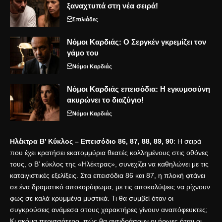
ξαναχτυπά στη νέα σειρά!
Σπιλιάδες
Νόμοι Καρδιάς: Ο Σεργκέν γκρεμίζει τον
γάμο του
Νόμοι Καρδιάς
Νόμοι Καρδιάς επεισόδια: Η εγκυμοσύνη
ακυρώνει το διαζύγιο!
Νόμοι Καρδιάς
Ηλέκτρα Β’ Κύκλος – Επεισόδιο 86, 87, 88, 89, 90
: Η σειρά
που έχει κρατήσει εκατομμύρια θεατές κολλημένους στις οθόνες
τους, ο Β’ κύκλος της «Ηλέκτρας», συνεχίζει να καθηλώνει με τις
καταιγιστικές εξελίξεις. Στα επεισόδια 86 και 87, η πλοκή φτάνει
σε ένα δραματικό αποκορύφωμα, με τις αποκαλύψεις να ρίχνουν
φως σε καλά κρυμμένα μυστικά. Τι θα συμβεί όταν οι
συγκρούσεις ανάμεσα στους χαρακτήρες γίνουν αναπόφευκτες;
Κι ακόμα περισσότερο, πώς θα αντιδράσουν οι ήρωες όταν οι