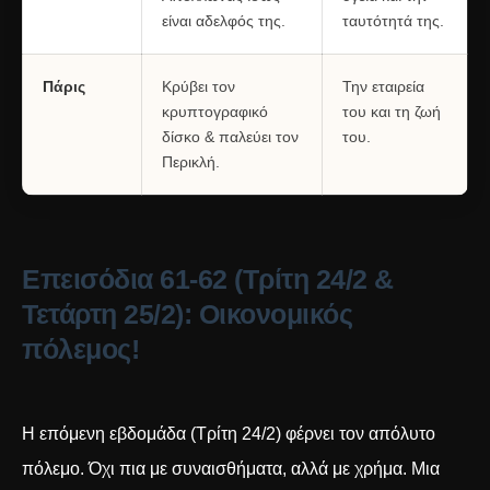
είναι αδελφός της.
ταυτότητά της.
Πάρις
Κρύβει τον
Την εταιρεία
κρυπτογραφικό
του και τη ζωή
δίσκο & παλεύει τον
του.
Περικλή.
Επεισόδια 61-62 (Τρίτη 24/2 &
Τετάρτη 25/2): Οικονομικός
πόλεμος!
Η επόμενη εβδομάδα (Τρίτη 24/2) φέρνει τον απόλυτο
πόλεμο. Όχι πια με συναισθήματα, αλλά με χρήμα. Μια