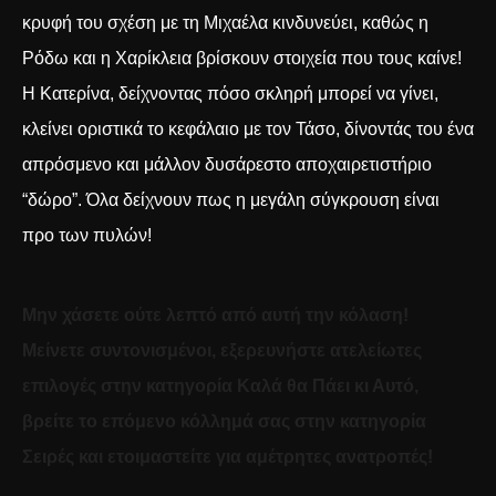
κρυφή του σχέση με τη Μιχαέλα κινδυνεύει, καθώς η
Ρόδω και η Χαρίκλεια βρίσκουν στοιχεία που τους καίνε!
Η Κατερίνα, δείχνοντας πόσο σκληρή μπορεί να γίνει,
κλείνει οριστικά το κεφάλαιο με τον Τάσο, δίνοντάς του ένα
απρόσμενο και μάλλον δυσάρεστο αποχαιρετιστήριο
“δώρο”. Όλα δείχνουν πως η μεγάλη σύγκρουση είναι
προ των πυλών!
Μην χάσετε ούτε λεπτό από αυτή την κόλαση!
Μείνετε συντονισμένοι, εξερευνήστε ατελείωτες
επιλογές στην κατηγορία
Καλά θα Πάει κι Αυτό
,
βρείτε το επόμενο κόλλημά σας στην κατηγορία
Σειρές
και ετοιμαστείτε για αμέτρητες ανατροπές!