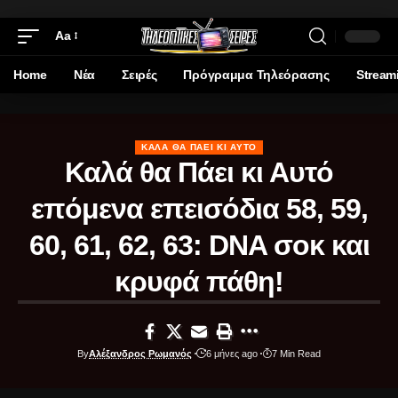
Aa
Home
Νέα
Σειρές
Πρόγραμμα Τηλεόρασης
Stream
ΚΑΛΆ ΘΑ ΠΆΕΙ ΚΙ ΑΥΤΌ
Καλά θα Πάει κι Αυτό
επόμενα επεισόδια 58, 59,
60, 61, 62, 63: DNA σοκ και
κρυφά πάθη!
By
Αλέξανδρος Ρωμανός
6 μήνες ago
7 Min Read