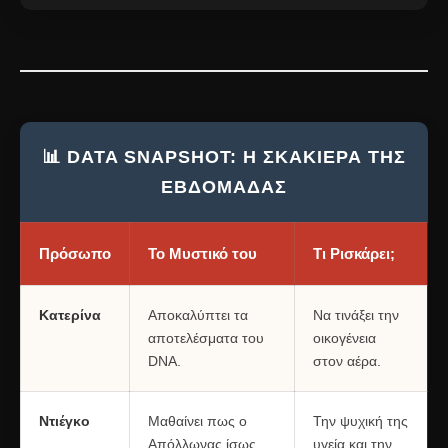
📊 DATA SNAPSHOT: Η ΣΚΑΚΙΈΡΑ ΤΗΣ
ΕΒΔΟΜΆΔΑΣ
Πρόσωπο
Το Μυστικό του
Τι Ρισκάρει;
Κατερίνα
Αποκαλύπτει τα
Να τινάξει την
αποτελέσματα του
οικογένεια
DNA.
στον αέρα.
Ντιέγκο
Μαθαίνει πως ο
Την ψυχική της
Απόλλωνας ίσως
υγεία και την