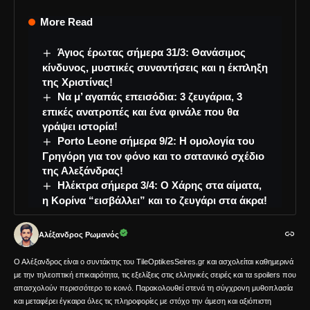
More Read
Άγιος έρωτας σήμερα 31/3: Θανάσιμος
κίνδυνος, μυστικές συναντήσεις και η έκπληξη
της Χριστίνας!
Να μ’ αγαπάς επεισόδια: 3 ζευγάρια, 3
επικές ανατροπές και ένα φινάλε που θα
γράψει ιστορία!
Porto Leone σήμερα 9/2: Η ομολογία του
Γρηγόρη για τον φόνο και το σατανικό σχέδιο
της Αλεξάνδρας!
Ηλέκτρα σήμερα 3/4: Ο Χάρης στα αίματα,
η Κορίνα “εισβάλλει” και το ζευγάρι στα άκρα!
Αλέξανδρος Ρωμανός
Ο Αλέξανδρος είναι ο συντάκτης του TileOptikesSeires.gr και ασχολείται καθημερινά
με την τηλεοπτική επικαιρότητα, τις εξελίξεις στις ελληνικές σειρές και τα spoilers που
απασχολούν περισσότερο το κοινό. Παρακολουθεί στενά τη σύγχρονη μυθοπλασία
και μεταφέρει έγκαιρα όλες τις πληροφορίες με στόχο την άμεση και αξιόπιστη