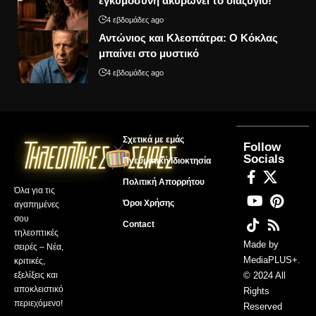
εγκυμοσύνη ακυρώνει το διαζύγιο!
4 εβδομάδες ago
Αντώνιος και Κλεοπάτρα: Ο Κόκλας
μπαίνει στο μυστικό
4 εβδομάδες ago
Σχετικά με εμάς
Follow
Socials
Πνευματική Ιδιοκτησία
Πολιτική Απορρήτου
Όλα για τις
Όροι Χρήσης
αγαπημένες
σου
Contact
τηλεοπτικές
Made by
σειρές – Νέα,
MediaPLUS+
.
κριτικές,
εξελίξεις και
© 2024 All
αποκλειστικό
Rights
περιεχόμενο!
Reserved