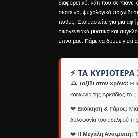
διαφορετικό, κάτι που σε πιάνει
σκοτεινό, ψυχολογικό παιχνίδι ό
πάθος. Ετοιμαστείτε για μια αφ
οικογενειακά μυστικά και συγκλ
ύπνο μας. Πάμε να δούμε γιατί α
⚡ ΤΑ ΚΥΡΙΌΤΕΡΑ 
🕰️
Ταξίδι στον Χρόνο:
Η ι
κοινωνία της Αρκαδίας το 1
💔
Εκδίκηση & Γάμος:
Μια 
δολοφονία του αδελφού της
❤️
Η Μεγάλη Ανατροπή:
Τ