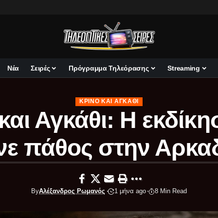
Νέα
Σειρές
Πρόγραμμα Τηλεόρασης
Streaming
ΚΡΊΝΟ ΚΑΙ ΑΓΚΆΘΙ
και Αγκάθι: Η εκδίκ
ινε πάθος στην Αρκαδ
By
Αλέξανδρος Ρωμανός
1 μήνα ago
8 Min Read