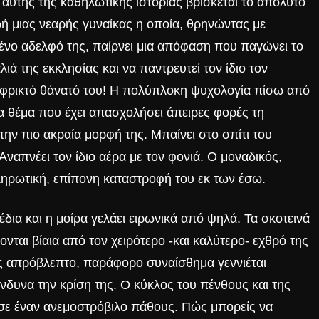
 αυτής της καθηλωτικής ιστορίας βρίσκεται το απόλυτο
ή μιας νεαρής γυναίκας η οποία, θρηνώντας με
νο αδελφό της, παίρνει μια απόφαση που παγώνει το
λιά της εκκλησίας και να παντρευτεί τον ίδιο τον
φρικτό θάνατό του!
Η πολύπλοκη ψυχολογία πίσω από
να θέμα που έχει απασχολήσει άπειρες φορές τη
ην πιο ακραία μορφή της. Μπαίνει στο σπίτι του
 Αναπνέει τον ίδιο αέρα με τον φονιά. Ο μοναδικός,
ληρωτική, επίπονη καταστροφή του εκ των έσω.
δια και η μοίρα γελάει ειρωνικά από ψηλά. Τα σκοτεινά
νται βίαια από τον χειρότερο -και καλύτερο- εχθρό της
ώς απρόβλεπτο, παράφορο συναίσθημα γεννιέται
νδυνα την κρίση της.
Ο κύκλος του πένθους και της
 σε έναν ανεμοστρόβιλο πάθους. Πώς μπορείς να