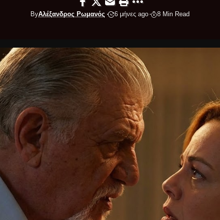
By
Αλέξανδρος Ρωμανός
6 μήνες ago
8 Min Read