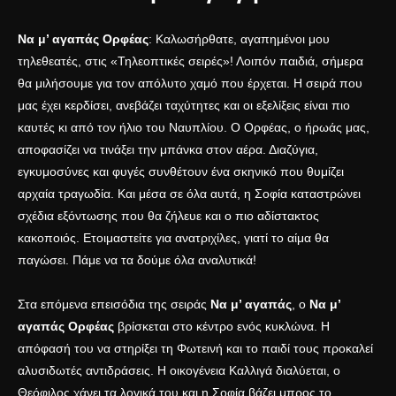
Να μ’ αγαπάς Ορφέας
: Καλωσήρθατε, αγαπημένοι μου
τηλεθεατές, στις «Τηλεοπτικές σειρές»! Λοιπόν παιδιά, σήμερα
θα μιλήσουμε για τον απόλυτο χαμό που έρχεται. Η σειρά που
μας έχει κερδίσει, ανεβάζει ταχύτητες και οι εξελίξεις είναι πιο
καυτές κι από τον ήλιο του Ναυπλίου. Ο Ορφέας, ο ήρωάς μας,
αποφασίζει να τινάξει την μπάνκα στον αέρα. Διαζύγια,
εγκυμοσύνες και φυγές συνθέτουν ένα σκηνικό που θυμίζει
αρχαία τραγωδία. Και μέσα σε όλα αυτά, η Σοφία καταστρώνει
σχέδια εξόντωσης που θα ζήλευε και ο πιο αδίστακτος
κακοποιός. Ετοιμαστείτε για ανατριχίλες, γιατί το αίμα θα
παγώσει. Πάμε να τα δούμε όλα αναλυτικά!
Στα επόμενα επεισόδια της σειράς
Να μ’ αγαπάς
, ο
Να μ’
αγαπάς Ορφέας
βρίσκεται στο κέντρο ενός κυκλώνα. Η
απόφασή του να στηρίξει τη Φωτεινή και το παιδί τους προκαλεί
αλυσιδωτές αντιδράσεις. Η οικογένεια Καλλιγά διαλύεται, ο
Θεόφιλος χάνει τα λογικά του και η Σοφία βάζει μπρος το