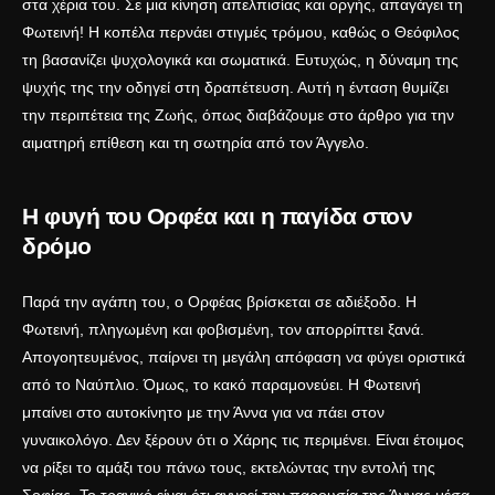
στα χέρια του. Σε μια κίνηση απελπισίας και οργής, απαγάγει τη
Φωτεινή! Η κοπέλα περνάει στιγμές τρόμου, καθώς ο Θεόφιλος
τη βασανίζει ψυχολογικά και σωματικά. Ευτυχώς, η δύναμη της
ψυχής της την οδηγεί στη δραπέτευση. Αυτή η ένταση θυμίζει
την περιπέτεια της Ζωής, όπως διαβάζουμε στο άρθρο για την
αιματηρή επίθεση και τη σωτηρία από τον Άγγελο
.
Η φυγή του Ορφέα και η παγίδα στον
δρόμο
Παρά την αγάπη του, ο Ορφέας βρίσκεται σε αδιέξοδο. Η
Φωτεινή, πληγωμένη και φοβισμένη, τον απορρίπτει ξανά.
Απογοητευμένος, παίρνει τη μεγάλη απόφαση να φύγει οριστικά
από το Ναύπλιο. Όμως, το κακό παραμονεύει. Η Φωτεινή
μπαίνει στο αυτοκίνητο με την Άννα για να πάει στον
γυναικολόγο. Δεν ξέρουν ότι ο Χάρης τις περιμένει. Είναι έτοιμος
να ρίξει το αμάξι του πάνω τους, εκτελώντας την εντολή της