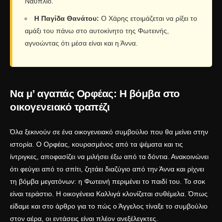
Ναύπλιο.
Η Παγίδα Θανάτου:
Ο Χάρης ετοιμάζεται να ρίξει το
αμάξι του πάνω στο αυτοκίνητο της Φωτεινής,
αγνοώντας ότι μέσα είναι και η Άννα.
Να μ’ αγαπάς Ορφέας: Η βόμβα στο
οικογενειακό τραπέζι
Όλα ξεκινούν σε ένα οικογενειακό συμβούλιο που θα μείνει στην
ιστορία. Ο Ορφέας, κουρασμένος από τα ψέματα και τις
ίντριγκες, αποφασίζει να μιλήσει έξω από τα δόντια. Ανακοινώνει
ότι φεύγει από το σπίτι, ζητάει διαζύγιο από την Άννα και ρίχνει
τη βόμβα μεγατόνων: η Φωτεινή περιμένει το παιδί του. Το σοκ
είναι τεράστιο. Η οικογένεια Καλλιγά κλονίζεται συθέμελα. Όπως
είδαμε και στο άρθρο για το
πώς ο Άγγελος τίναξε το συμβούλιο
στον αέρα
, οι εντάσεις είναι πλέον ανεξέλεγκτες.