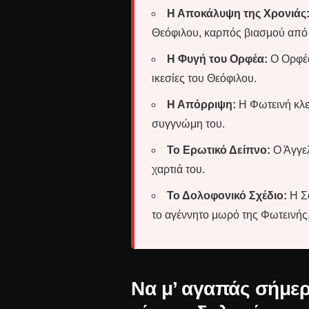
Η Αποκάλυψη της Χρονιάς
Θεόφιλου, καρπός βιασμού από 
Η Φυγή του Ορφέα:
Ο Ορφέας
ικεσίες του Θεόφιλου.
Η Απόρριψη:
Η Φωτεινή κλεί
συγγνώμη του.
Το Ερωτικό Δείπνο:
Ο Άγγελ
χαρτιά του.
Το Δολοφονικό Σχέδιο:
Η Σο
το αγέννητο μωρό της Φωτεινής
Να μ’ αγαπάς σήμερα