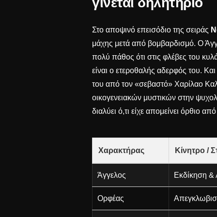
γίνεται δηλητήριο
Στο αποψινό επεισόδιο της σειράς
Ν
μάχης μετά από βομβαρδισμό. Ο Άγγε
πολύ πάθος ότι στις φλέβες του κυλά
είναι ο ετεροθαλής αδερφός του. Και
του από τον «σεβαστό» Χαρίλαο Καλλ
οικογενειακών μυστικών στην ψυχο
διαλύει ό,τι είχε απομείνει όρθιο απ
Χαρακτήρας
Κίνητρο / Σ
Άγγελος
Εκδίκηση & 
Ορφέας
Απεγκλωβισ