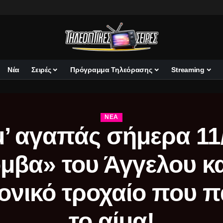
Νέα
Σειρές
Πρόγραμμα Τηλεόρασης
Streaming
ΝΈΑ
μ’ αγαπάς σήμερα 11/
μβα» του Άγγελου κα
ονικό τροχαίο που π
το αίμα!