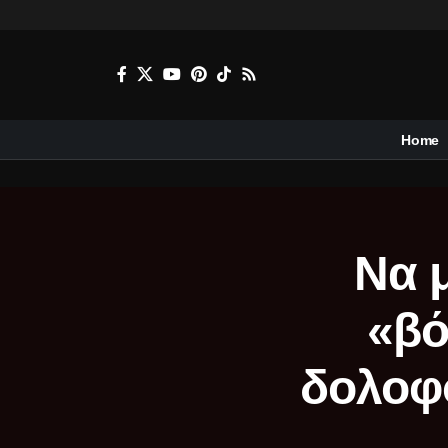
Home
Να 
«βό
δολοφ