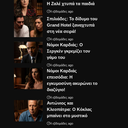
Η Ζαλέ χτυπά τα παιδιά
4 εβδομάδες ago
Σπιλιάδες: Το δίδυμο του
Grand Hotel ξαναχτυπά
στη νέα σειρά!
4 εβδομάδες ago
Νόμοι Καρδιάς: Ο
Σεργκέν γκρεμίζει τον
γάμο του
4 εβδομάδες ago
Νόμοι Καρδιάς
επεισόδια: Η
εγκυμοσύνη ακυρώνει το
διαζύγιο!
4 εβδομάδες ago
Αντώνιος και
Κλεοπάτρα: Ο Κόκλας
μπαίνει στο μυστικό
4 εβδομάδες ago