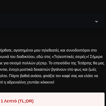
ήρθατε, αγαπημένοι μου τηλεθεατές και συνοδοιπόροι στο
ωνιά του διαδικτύου, εδώ στις «Τηλεοπτικές σειρές»! Σήμερα
άμε για σεισμό πολλών ρίχτερ. Το επεισόδιο της Τετάρτης θα μας
νται, ένοχα μυστικά δεκαετιών βγαίνουν στο φως και ζωές
λτο. Πάρτε βαθιά ανάσα, φτιάξτε τον καφέ σας και ελάτε να
ατί η αδρεναλίνη χτυπάει κόκκινο!
 1 Λεπτό (TL;DR)