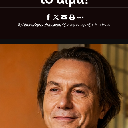
By
Αλέξανδρος Ρωμανός
6 μήνες ago
7 Min Read