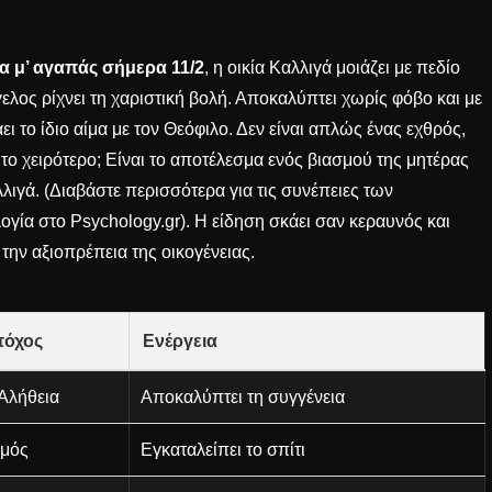
α μ’ αγαπάς σήμερα 11/2
, η οικία Καλλιγά μοιάζει με πεδίο
λος ρίχνει τη χαριστική βολή. Αποκαλύπτει χωρίς φόβο και με
ει το ίδιο αίμα με τον Θεόφιλο. Δεν είναι απλώς ένας εχθρός,
 το χειρότερο; Είναι το αποτέλεσμα ενός βιασμού της μητέρας
ιγά. (Διαβάστε περισσότερα για τις συνέπειες των
λογία στο
Psychology.gr
). Η είδηση σκάει σαν κεραυνός και
ό την αξιοπρέπεια της οικογένειας.
τόχος
Ενέργεια
Αλήθεια
Αποκαλύπτει τη συγγένεια
μός
Εγκαταλείπει το σπίτι