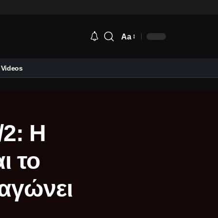
Aa
Videos
2: Η
ι το
αγώνει