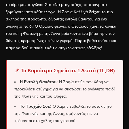
το αίμα μας παγώνει. Στο «Να μ’ αγαπάς», τα πράγματα
ξεφεύγουν από κάθε έλεγχο. Η Σοφία Καλλιγά δείχνει το πιο
σκληρό της πρόσωπο, δίνοντας εντολή θανάτου για ένα
αγέννητο παιδί! Ο Ορφέας φεύγει, ο Θεόφιλος χάνει τα λογικά
του και η Φωτεινή με την Άννα βρίσκονται ένα βήμα πριν τον
θάνατο, κρεμασμένες σε έναν γκρεμό. Πάρτε βαθιά ανάσα και
πάμε να δούμε αναλυτικά τις συγκλονιστικές εξελίξεις!
📌 Τα Κυριότερα Σημεία σε 1 Λεπτό (TL;DR)
Η Εντολή Θανάτου:
Η Σοφία πείθει τον Χάρη να
προκαλέσει ατύχημα για να σκοτώσει το αγέννητο παιδί
της Φωτεινής και του Ορφέα.
Το Τροχαίο Σοκ:
Ο Χάρης εμβολίζει το αυτοκίνητο
της Φωτεινής και της Άννας, αφήνοντάς τες να
κρέμονται στο χείλος του γκρεμού.