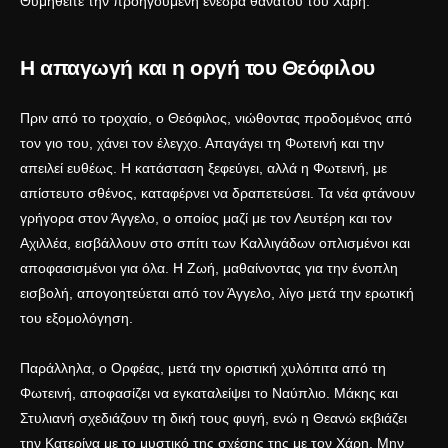
Θυμηθείτε την προηγούμενη
ενέδρα θανάτου του Χάρη
.
Η απαγωγή και η οργή του Θεόφιλου
Πριν από το τροχαίο, ο Θεόφιλος, νιώθοντας προδομένος από
τον γιο του, χάνει τον έλεγχο. Απαγάγει τη Φωτεινή και την
απειλεί ευθέως. Η κατάσταση ξεφεύγει, αλλά η Φωτεινή, με
απίστευτο σθένος, καταφέρνει να δραπετεύσει. Τα νέα φτάνουν
γρήγορα στον Άγγελο, ο οποίος μαζί με τον Λευτέρη και τον
Αχιλλέα, εισβάλλουν στο σπίτι των Καλλιγάδων οπλισμένοι και
αποφασισμένοι για όλα. Η Ζωή, μαθαίνοντας για την ένοπλη
εισβολή, απογοητεύεται από τον Άγγελο, λίγο μετά την ερωτική
του εξομολόγηση.
Παράλληλα, ο Ορφέας, μετά την οριστική χυλόπιτα από τη
Φωτεινή, αποφασίζει να εγκαταλείψει το Ναύπλιο. Μάκης και
Στυλιανή σχεδιάζουν τη δική τους φυγή, ενώ η Θεανώ εκβιάζει
την Κατερίνα με το μυστικό της σχέσης της με τον Χάρη. Μην