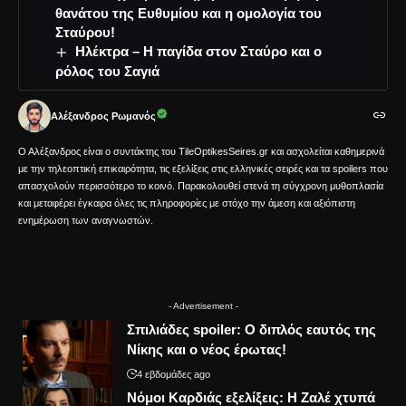
θανάτου της Ευθυμίου και η ομολογία του
Σταύρου!
Ηλέκτρα – Η παγίδα στον Σταύρο και ο
ρόλος του Σαγιά
Αλέξανδρος Ρωμανός
Ο Αλέξανδρος είναι ο συντάκτης του TileOptikesSeires.gr και ασχολείται καθημερινά
με την τηλεοπτική επικαιρότητα, τις εξελίξεις στις ελληνικές σειρές και τα spoilers που
απασχολούν περισσότερο το κοινό. Παρακολουθεί στενά τη σύγχρονη μυθοπλασία
και μεταφέρει έγκαιρα όλες τις πληροφορίες με στόχο την άμεση και αξιόπιστη
ενημέρωση των αναγνωστών.
- Advertisement -
Σπιλιάδες spoiler: Ο διπλός εαυτός της
Νίκης και ο νέος έρωτας!
4 εβδομάδες ago
Νόμοι Καρδιάς εξελίξεις: Η Ζαλέ χτυπά