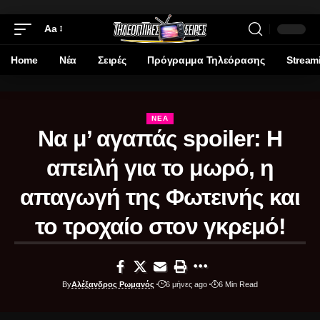
Aa
Home
Νέα
Σειρές
Πρόγραμμα Τηλεόρασης
Stream
ΝΈΑ
Να μ’ αγαπάς spoiler: Η
απειλή για το μωρό, η
απαγωγή της Φωτεινής και
το τροχαίο στον γκρεμό!
By
Αλέξανδρος Ρωμανός
6 μήνες ago
6 Min Read