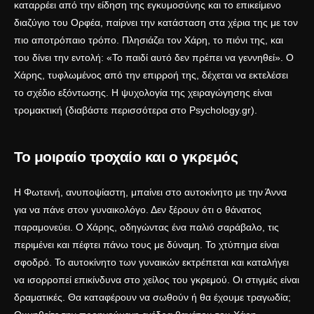
καταρρέει από την είδηση της εγκυμοσύνης και το επικείμενο
διαζύγιο του Ορφέα, παίρνει την κατάσταση στα χέρια της με τον
πιο αποτρόπαιο τρόπο. Πλησιάζει τον Χάρη, το πιόνι της, και
του δίνει την εντολή: «Το παιδί αυτό δεν πρέπει να γεννηθεί». Ο
Χάρης, τυφλωμένος από την επιρροή της, δέχεται να εκτελέσει
το σχέδιο εξόντωσης. Η ψυχολογία της χειραγώγησης είναι
τρομακτική (διαβάστε περισσότερα στο
Psychology.gr
).
Το μοιραίο τροχαίο και ο γκρεμός
Η Φωτεινή, ανυποψίαστη, μπαίνει στο αυτοκίνητο με την Άννα
για να πάνε στον γυναικολόγο. Δεν ξέρουν ότι ο θάνατος
παραμονεύει. Ο Χάρης, οδηγώντας ένα παλιό σαράβαλο, τις
περιμένει και πέφτει πάνω τους με δύναμη. Το χτύπημα είναι
σφοδρό. Το αυτοκίνητο των γυναικών εκτρέπεται και καταλήγει
να ισορροπεί επικίνδυνα στο χείλος του γκρεμού. Οι στιγμές είναι
δραματικές. Θα καταφέρουν να σωθούν ή θα έχουμε τραγωδία;