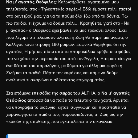
Να μ’ αγαπάς Θεόφιλος
: Καλωσήρθατε, αγαπημένοι μου
τηλεθεατές, στις «Τηλεοπτικές σειρές»! Εδώ είμαστε πάλι, πιστοί
στο ραντεβού μας, για να τα πούμε όλα έξω από τα δόντια. Πω
πω παιδιά, τι έχουμε να δούμε πάλι… Κρατηθείτε, γιατί στο «Να
μ’ αγαπάς» ο Θεόφιλος έχει βαλθεί να μας τρελάνει όλους! Εκεί
που λέγαμε ότι τελείωσαν όλα και η Ζωή θα πάρει μια ανάσα, ο
Καλλιγάς κάνει στροφή 180 μοιρών. Ξαφνικά θυμήθηκε ότι την
αγαπάει; Ή μήπως πίσω από τα «παρακάλια» κρύβεται ο φόβος
του να χάσει την περιουσία του από τον Άγγελο; Ετοιμαστείτε για
ένα θέατρο του παραλόγου, με θύματα για άλλη μια φορά τη
Ζωή και τα παιδιά. Πάρτε τον καφέ σας και πάμε να δούμε
αναλυτικά τι σκαρώνει ο αδίστακτος επιχειρηματίας!
Στα επόμενα επεισόδια της σειράς του
ALPHA
, ο
Να μ’ αγαπάς
Θεόφιλος
αποφασίζει να παίξει το τελευταίο του χαρτί. Αρνείται
να υπογράψει το διαζύγιο, ζητάει συγγνώμη και προσπαθεί να
χειραγωγήσει τα παιδιά του, παρουσιάζοντας τη Ζωή ως την
«κακιά» της υπόθεσης που εγκαταλείπει την οικογένεια.