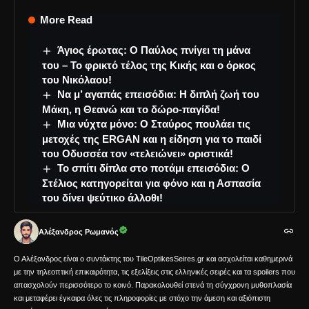
More Read
Άγιος έρωτας: Ο Παύλος πνίγει τη μάνα
του – Το φρικτό τέλος της Κικής και ο όρκος
του Νικόλαου!
Να μ’ αγαπάς επεισόδια: Η διπλή ζωή του
Μάκη, η Θεανώ και το δώρο-παγίδα!
Μια νύχτα μόνο: Ο Σταύρος πουλάει τις
μετοχές της ERGAN και η είδηση για το παιδί
του Οδυσσέα τον «τελειώνει» οριστικά!
Το σπίτι δίπλα στο ποτάμι επεισόδια: Ο
Στέλιος κατηγορείται για φόνο και η Ασπασία
του δίνει ψεύτικο άλλοθι!
Αλέξανδρος Ρωμανός
Ο Αλέξανδρος είναι ο συντάκτης του TileOptikesSeires.gr και ασχολείται καθημερινά
με την τηλεοπτική επικαιρότητα, τις εξελίξεις στις ελληνικές σειρές και τα spoilers που
απασχολούν περισσότερο το κοινό. Παρακολουθεί στενά τη σύγχρονη μυθοπλασία
και μεταφέρει έγκαιρα όλες τις πληροφορίες με στόχο την άμεση και αξιόπιστη