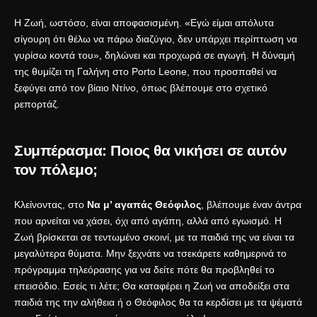
Η Ζωή, ωστόσο, είναι αποφασισμένη. «Εγώ είμαι απόλυτα
σίγουρη ότι θέλω να πάρω διαζύγιο, δεν υπάρχει περίπτωση να
γυρίσω κοντά του», δηλώνει και προχωρά σε αγωγή. Η δύναμή
της θυμίζει τη Γαλήνη στο Porto Leone, που προσπαθεί να
ξεφύγει από τον βίαιο Ντίνο, όπως βλέπουμε στο
σχετικό
ρεπορτάζ
.
Συμπέρασμα: Ποιος θα νικήσει σε αυτόν
τον πόλεμο;
Κλείνοντας, στο
Να μ’ αγαπάς Θεόφιλος
, βλέπουμε έναν άντρα
που αρνείται να χάσει, όχι από αγάπη, αλλά από εγωισμό. Η
Ζωή βρίσκεται σε τεντωμένο σκοινί, με τα παιδιά της να είναι τα
μεγαλύτερα θύματα. Μην ξεχνάτε να τσεκάρετε καθημερινά το
πρόγραμμα τηλεόρασης
για να δείτε πότε θα προβληθεί το
επεισόδιο. Εσείς τι λέτε; Θα καταφέρει η Ζωή να αποδείξει στα
παιδιά της την αλήθεια ή ο Θεόφιλος θα τα κερδίσει με τα ψέματά