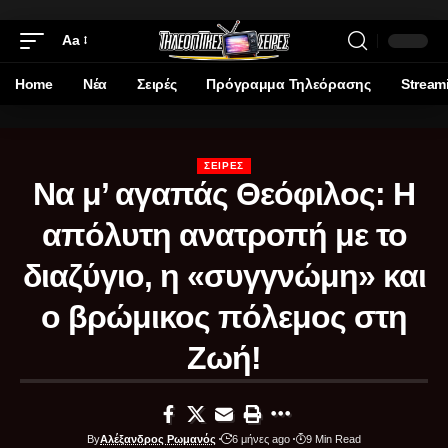
Aa
Home
Νέα
Σειρές
Πρόγραμμα Τηλεόρασης
Stream
ΣΕΙΡΈΣ
Να μ’ αγαπάς Θεόφιλος: Η
απόλυτη ανατροπή με το
διαζύγιο, η «συγγνώμη» και
ο βρώμικος πόλεμος στη
Ζωή!
By
Αλέξανδρος Ρωμανός
6 μήνες ago
9 Min Read