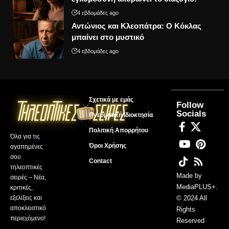
4 εβδομάδες ago
Αντώνιος και Κλεοπάτρα: Ο Κόκλας
μπαίνει στο μυστικό
4 εβδομάδες ago
Σχετικά με εμάς
Follow
Socials
Πνευματική Ιδιοκτησία
Πολιτική Απορρήτου
Όλα για τις
Όροι Χρήσης
αγαπημένες
σου
Contact
τηλεοπτικές
Made by
σειρές – Νέα,
MediaPLUS+
.
κριτικές,
εξελίξεις και
© 2024 All
αποκλειστικό
Rights
περιεχόμενο!
Reserved