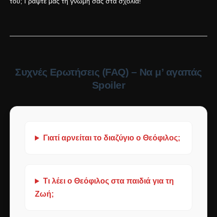
του; Γράψτε μας τη γνώμη σας στα σχόλια!
Συχνές Ερωτήσεις (FAQ) – Να μ’ αγαπάς
Spoiler
Γιατί αρνείται το διαζύγιο ο Θεόφιλος;
Τι λέει ο Θεόφιλος στα παιδιά για τη
Ζωή;