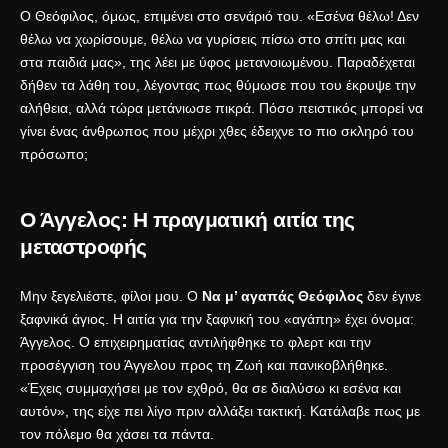
Ο Θεόφιλος, όμως, επιμένει στο σενάριό του. «Εσένα θέλω! Δεν
θέλω να χωρίσουμε, θέλω να γυρίσεις πίσω στο σπίτι μας και
στα παιδιά μας», της λέει με ύφος μετανοιωμένου. Παραδέχεται
δήθεν τα λάθη του, λέγοντας πως θύμωσε που του έκρυψε την
αλήθεια, αλλά τώρα μετάνιωσε πικρά. Πόσο πειστικός μπορεί να
γίνει ένας άνθρωπος που μέχρι χθες έδειχνε το πιο σκληρό του
πρόσωπο;
Ο Άγγελος: Η πραγματική αιτία της
μεταστροφής
Μην ξεγελιέστε, φίλοι μου. Ο
Να μ’ αγαπάς Θεόφιλος
δεν έγινε
ξαφνικά άγιος. Η αιτία για την ξαφνική του «αγάπη» έχει όνομα:
Άγγελος. Ο επιχειρηματίας αντιλήφθηκε το φλερτ και την
προσέγγιση του Άγγελου προς τη Ζωή και πανικοβλήθηκε.
«Έχεις συμμαχήσει με τον εχθρό, θα σε διαλύσω κι εσένα και
αυτόν», της είχε πει λίγο πριν αλλάξει τακτική. Κατάλαβε πως με
τον πόλεμο θα χάσει τα πάντα.