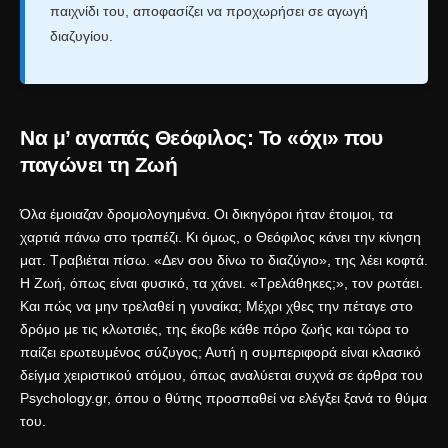
παιχνίδι του, αποφασίζει να προχωρήσει σε αγωγή
διαζυγίου.
Να μ’ αγαπάς Θεόφιλος: Το «όχι» που
παγώνει τη Ζωή
Όλα έμοιαζαν δρομολογημένα. Οι δικηγόροι ήταν έτοιμοι, τα
χαρτιά πάνω στο τραπέζι. Κι όμως, ο Θεόφιλος κάνει την κίνηση
ματ. Τραβιέται πίσω. «Δεν σου δίνω το διαζύγιο», της λέει κοφτά.
Η Ζωή, όπως είναι φυσικό, τα χάνει. «Τρελάθηκες;», τον ρωτάει.
Και πώς να μην τρελαθεί η γυναίκα; Μέχρι χθες την πέταγε στο
δρόμο με τις κλωτσιές, της έκοβε κάθε πόρο ζωής και τώρα το
παίζει ερωτευμένος σύζυγος; Αυτή η συμπεριφορά είναι κλασικό
δείγμα χειριστικού ατόμου, όπως αναλύεται συχνά σε άρθρα του
Psychology.gr
, όπου ο θύτης προσπαθεί να ελέγξει ξανά το θύμα
του.