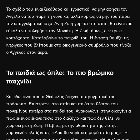
Το σχέδιό του είναι ξεκάθαρο και εγωιστικό: να μην αφήσει τον
Άγγελο να του πάρει τη γυναίκα, αλλά κυρίως να μην του πάρει
την επαγγελματική ισχύ. Αν η Ζωή γυρίσει στο σπίτι, θα είναι πιο
εύκολο να πολεμήσει τον Μανιάτη. Η Ζωή, όμως, δεν τρώει
κουτόχορτο. Καταλαβαίνει το παιχνίδι του. Η ένταση θυμίζει τις
ίντριγκες που βλέπουμε στο
οικογενειακό συμβούλιο που τίναξε
ο Άγγελος στον αέρα
.
Τα παιδιά ως όπλο: Το πιο βρώμικο
παιχνίδι
Και εδώ είναι που ο Θεόφιλος δείχνει το πραγματικό του
πρόσωπο. Επιστρέφει στο σπίτι και παίζει το θέατρο του
πονεμένου πατέρα στα παιδιά του. Ανακοινώνει στην οικογένεια
πως εκείνος έκανε πίσω στο διαζύγιο και πως δεν θέλει να
χωρίσει με τη Ζωή. Η Εβίτα, με την αθωότητα της νιότης,
χαμογελάει ελπίζοντας: «Άρα θα γυρίσει η μαμά σπίτι μας;». Η
απάντηση του πατέρα της όμως είναι μαχαιριά: «Η μητέρα σου