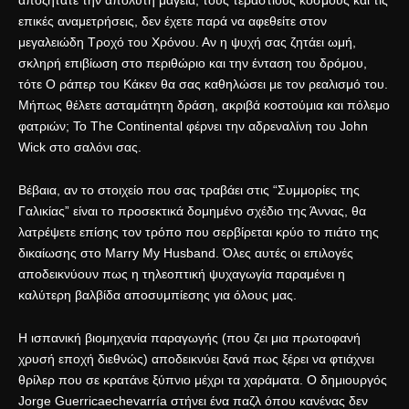
αποζητάτε την απόλυτη μαγεία, τους τεράστιους κόσμους και τις
επικές αναμετρήσεις, δεν έχετε παρά να αφεθείτε στον
μεγαλειώδη
Τροχό του Χρόνου
. Αν η ψυχή σας ζητάει ωμή,
σκληρή επιβίωση στο περιθώριο και την ένταση του δρόμου,
τότε
Ο ράπερ του Κάκεν
θα σας καθηλώσει με τον ρεαλισμό του.
Μήπως θέλετε ασταμάτητη δράση, ακριβά κοστούμια και πόλεμο
φατριών; Το
The Continental
φέρνει την αδρεναλίνη του John
Wick στο σαλόνι σας.
Βέβαια, αν το στοιχείο που σας τραβάει στις “Συμμορίες της
Γαλικίας” είναι το προσεκτικά δομημένο σχέδιο της Άννας, θα
λατρέψετε επίσης τον τρόπο που σερβίρεται κρύο το πιάτο της
δικαίωσης στο
Marry My Husband
. Όλες αυτές οι επιλογές
αποδεικνύουν πως η
τηλεοπτική ψυχαγωγία
παραμένει η
καλύτερη βαλβίδα αποσυμπίεσης για όλους μας.
Η ισπανική βιομηχανία παραγωγής (που ζει μια
πρωτοφανή
χρυσή εποχή διεθνώς
) αποδεικνύει ξανά πως ξέρει να φτιάχνει
θρίλερ που σε κρατάνε ξύπνιο μέχρι τα χαράματα. Ο δημιουργός
Jorge Guerricaechevarría στήνει ένα παζλ όπου κανένας δεν