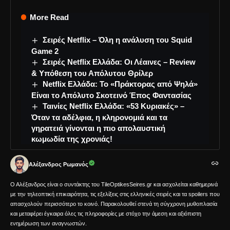
More Read
Σειρές Netflix – Όλη η ανάλυση του Squid
Game 2
Σειρές Netflix Ελλάδα: Οι Λέαινες – Review
& Υπόθεση του Απόλυτου Θρίλερ
Netflix Ελλάδα: Το «Πράκτορας από Ψηλά»
Είναι το Απόλυτο Σκοτεινό Έπος Φαντασίας
Ταινίες Netflix Ελλάδα: «53 Κυριακές» –
Όταν τα αδέλφια, η κληρονομιά και τα
γηρατειά γίνονται η πιο απολαυστική
κωμωδία της χρονιάς!
Αλέξανδρος Ρωμανός
Ο Αλέξανδρος είναι ο συντάκτης του TileOptikesSeires.gr και ασχολείται καθημερινά
με την τηλεοπτική επικαιρότητα, τις εξελίξεις στις ελληνικές σειρές και τα spoilers που
απασχολούν περισσότερο το κοινό. Παρακολουθεί στενά τη σύγχρονη μυθοπλασία
και μεταφέρει έγκαιρα όλες τις πληροφορίες με στόχο την άμεση και αξιόπιστη
ενημέρωση των αναγνωστών.