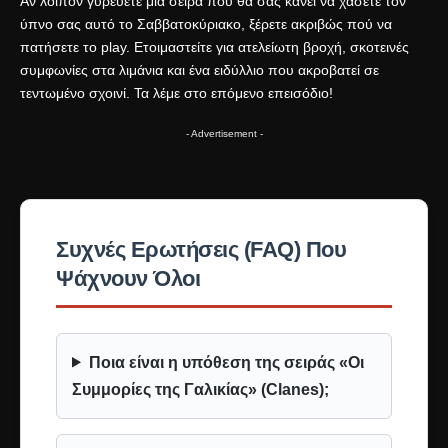
Αν λοιπόν γυρεύετε μια σειρά που θα σας κάνει να χάσετε τον
ύπνο σας αυτό το Σαββατοκύριακο, ξέρετε ακριβώς πού να
πατήσετε το play. Ετοιμαστείτε για ατελείωτη βροχή, σκοτεινές
συμφωνίες στα λιμάνια και ένα ειδύλλιο που ακροβατεί σε
τεντωμένο σχοινί. Τα λέμε στο επόμενο επεισόδιο!
- Advertisement -
Συχνές Ερωτήσεις (FAQ) Που
Ψάχνουν Όλοι
Ποια είναι η υπόθεση της σειράς «Οι
Συμμορίες της Γαλικίας» (Clanes);