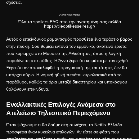
σχέσεις
.
- Advertisement -
Όλα τα spoilers
ΕΔΩ
απο την αγαπημένη σας σελίδα
https://tileoptikesseires.gr/
Αυτός ο επικίνδυνος ρομαντισμός προσθέτει ένα τεράστιο βάρος
στην πλοκή. Σου θυμίζει έντονα τον εμμονικό, σκοτεινό έρωτα
που κυριαρχεί στο
Μουσείο της Αθωότητας
, όπου η λογική
παραδίνεται στο πάθος. Η Άννα ξέρει ότι κοιμάται με τον εχθρό.
Ξέρει ότι αν αποκαλυφθεί η πραγματική της ταυτότητα, δεν θα
υπάρχει αύριο. Η
νομική ηθική
πετιέται κυριολεκτικά από το
παράθυρο, καθώς τα όρια μεταξύ δικαστηρίου και υποκόσμου
θολώνουν επικίνδυνα.
Εναλλακτικές Επιλογές Ανάμεσα στο
Ατελείωτο Τηλεοπτικό Περιεχόμενο
Όταν ψάχνουμε τι θα δούμε στη συνέχεια, το Netflix Ελλάδα
προσφέρει έναν κυκεώνα επιλογών. Αν είστε σε φάση που