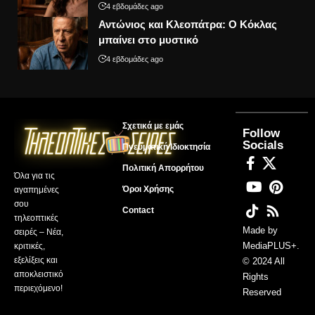
4 εβδομάδες ago
Αντώνιος και Κλεοπάτρα: Ο Κόκλας
μπαίνει στο μυστικό
4 εβδομάδες ago
Σχετικά με εμάς
Follow
Socials
Πνευματική Ιδιοκτησία
Πολιτική Απορρήτου
Όλα για τις
Όροι Χρήσης
αγαπημένες
σου
Contact
τηλεοπτικές
Made by
σειρές – Νέα,
MediaPLUS+
.
κριτικές,
εξελίξεις και
© 2024 All
αποκλειστικό
Rights
περιεχόμενο!
Reserved