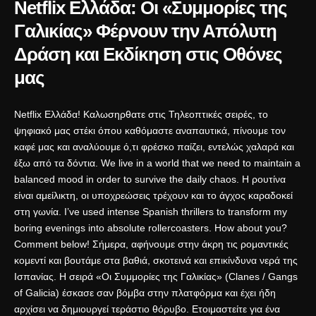
Netflix Ελλάδα: Οι «Συμμορίες της
Γαλικίας» Φέρνουν την Απόλυτη
Δράση και Εκδίκηση στις Οθόνες
μας
Netflix Ελλάδα! Καλωσηρθατε στις Τηλεοπτικές σειρές, το
ψηφιακό μας στέκι όπου καθόμαστε αναπαυτικά, πίνουμε τον
καφέ μας και αναλύουμε ό,τι φρέσκο παίζει, εντελώς χαλαρά και
έξω από τα δόντια. We live in a world that we need to maintain a
balanced mood in order to survive the daily chaos. Η ρουτίνα
είναι αμείλικτη, οι υποχρεώσεις τρέχουν και το άγχος καραδοκεί
στη γωνία. I’ve used intense Spanish thrillers to transform my
boring evenings into absolute rollercoasters. How about you?
Comment below! Σήμερα, αφήνουμε στην άκρη τις ρομαντικές
κομεντί και βουτάμε στα βαθιά, σκοτεινά και επικίνδυνα νερά της
Ισπανίας. Η σειρά «Οι Συμμορίες της Γαλικίας» (Clanes / Gangs
of Galicia) έσκασε σαν βόμβα στην πλατφόρμα και έχει ήδη
αρχίσει να δημιουργεί τεράστιο θόρυβο. Ετοιμαστείτε για ένα