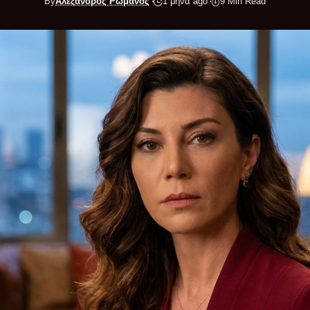
By
Αλέξανδρος Ρωμανός
1 μήνα ago
9 Min Read