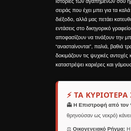
ιστορίες των αγαπημένων σου ηρ
σειράς που έχει μπει για τα κα
διέξοδο, αλλά μας πετάει κατευθε
εντάσεις στο δικηγορικό γραφείο
αποφασίζουν να τινάξουν την μ
“ανασταίνονται”, παλιά, βαθιά 
δοκιμάζουν τις ψυχικές αντοχές κ
καταστρέψει καριέρες και γάμους
⚡ ΤΑ ΚΥΡΙΌΤΕΡΑ 
👻
Η Επιστροφή από τον 
θρηνούσαν ως νεκρό) κάνει
⚖️
Οικογενειακό Ρήγμα:
Η 