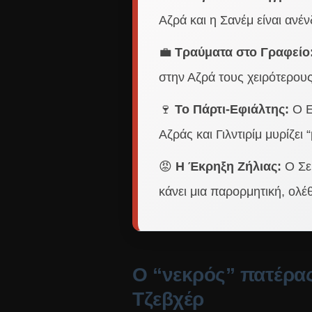
Αζρά και η Σανέμ είναι ανέν
💼
Τραύματα στο Γραφείο
στην Αζρά τους χειρότερους
🍷
Το Πάρτι-Εφιάλτης:
Ο Ε
Αζράς και Γιλντιρίμ μυρίζει 
😡
Η Έκρηξη Ζήλιας:
Ο Σερ
κάνει μια παρορμητική, ολέ
Ο “νεκρός” πατέρας
Τζεβχέρ