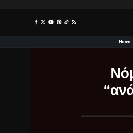
Home
Νόμ
“ανά