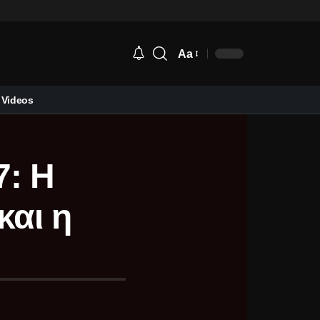
Aa
Videos
7: Η
και η
!