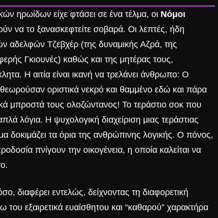
ικών ηρωίδων είχε φτάσει σε ένα τέλμα, οι
Νόμοι
ν να το ξανασκεφτείτε σοβαρά. Οι λεπτές, ήδη
ών αδελφών Τζεβχέρ (της δυναμικής Αζρά, της
φερής Γκιουνές) καθώς και της μητέρας τους,
ητα. Η αιτία είναι ικανή να τρελάνει άνθρωπο: Ο
θεωρούσαν οριστικά νεκρό και θαμμένο εδώ και πάρα
ικά μπροστά τους ολοζώντανος! Το τεράστιο σοκ που
απλά λόγια.
Η ψυχολογική διαχείριση μιας τεράστιας
μα
δοκιμάζει τα όρια της ανθρώπινης λογικής. Ο πόνος,
οδοσία πνίγουν την οικογένεια, η οποία καλείται να
ο.
ο, διαφέρει εντελώς, δείχνοντας τη διαφορετική
γω του εξαιρετικά ευαίσθητου και “καθαρού” χαρακτήρα