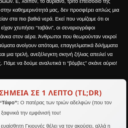
ώων. Ε, λοιπόν, το αυριανό, τρίτο επεισόδιο της
λά στην καθημερινότητά μας, δεν προσφέρει απλώς μια
ίαν στα πιο βαθιά νερά. Εκεί που νομίζαμε ότι οι
 είχαν χτυπήσει “ταβάνι”, οι σεναριογράφοι
πάνκα στον αέρα. Άνθρωποι που θεωρούνταν νεκροί
τραύματα ανοίγουν απότομα, επαγγελματικά διλήμματα
αι μια τρελή, ανεξέλεγκτη σκηνή ζήλιας απειλεί να
. Πάμε να δούμε αναλυτικά τι “βόμβες” σκάνε αύριο!
ΣΗΜΕΊΑ ΣΕ 1 ΛΕΠΤΌ (TL;DR)
“Τάφο”:
Ο πατέρας των τριών αδελφών (που τον
 ξαφνικά την εμφάνισή του!
ευαίσθητη Γκιουνές θέλει να τον ακούσει, αλλά η