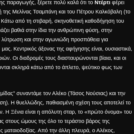
της παραγωγής, ξέρετε πολύ καλά ότι το
Ντέρτι
φέρει
φή της Μελίνας Τσαμπάνη και του Πέτρου Καλκόβαλη (το
. Κάτω από τη στιβαρή, σκηνοθετική καθοδήγηση του
άζει βαθιά στην ίδια την ανθρώπινη φύση, στην
ή λύτρωση και στην αγωνιώδη προσπάθεια για
μας. Κεντρικός άξονας της αφήγησης είναι, ουσιαστικά,
ών. Οι διαδρομές τους διασταυρώνονται βίαια, και οι
ονται σκληρά κάτω από το άπλετο, ψεύτικο φως των
ίδας” συναντάμε τον Αλέκο (Τάσος Νούσιας) και την
ση). Η θυελλώδης, παθιασμένη σχέση τους αποτελεί το
ν. Η Ξένια είναι η απόλυτη σταρ, το «πρώτο όνομα» του
ς στους ώμους της όλο το τεράστιο βάρος της
ης ματαιοδοξίας. Από την άλλη πλευρά, ο Αλέκος,