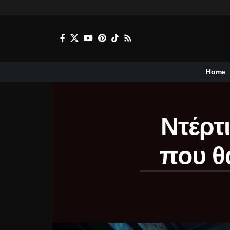
Home
Ντέρτι
που θ