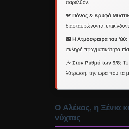
παρελθόν.
💔
Πόνος & Κρυφά Μυστικ
διασταυρώνονται επικίνδυν
🌃
Η Ατμόσφαιρα του ’80:
σκληρή πραγματικότητα πί
🎶
Στον Ρυθμό των 9/8:
Το
λύτρωση, την ώρα που τα μ
Ο Αλέκος, η Ξένια 
νύχτας