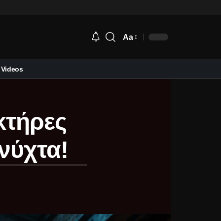
Aa
Videos
ακτήρες
νύχτα!