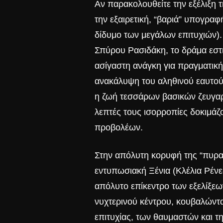
Αν παρακολουθείτε την εξέλιξη 
την εξαιρετική, “βαριά” υπογρα
δίδυμο των μεγάλων επιτυχιών)
Σπύρου Ρασιδάκη, το δράμα εστι
ασίγαστη ανάγκη για πραγματικ
ανακάλυψη του αληθινού εαυτού 
η ζωή τεσσάρων βασικών ζευγαρι
λεπτές τους ισορροπίες δοκιμάζ
προβολέων.
Στην απόλυτη κορυφή της “πυραμ
εντυπωσιακή Ξένια (Κλέλια Ρένε
απόλυτο επίκεντρο των εξελίξεω
νυχτερινού κέντρου, κουβαλώντα
επιτυχίας, των θαυμαστών και τ