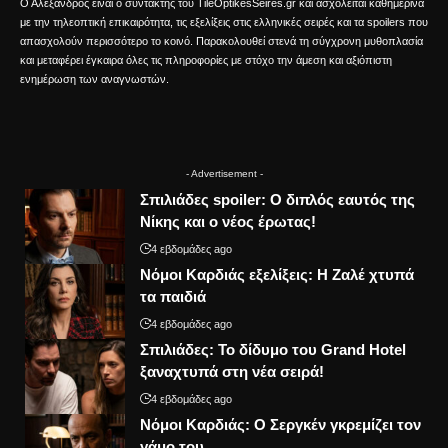
Ο Αλέξανδρος είναι ο συντάκτης του TileOptikesSeires.gr και ασχολείται καθημερινά
με την τηλεοπτική επικαιρότητα, τις εξελίξεις στις ελληνικές σειρές και τα spoilers που
απασχολούν περισσότερο το κοινό. Παρακολουθεί στενά τη σύγχρονη μυθοπλασία
και μεταφέρει έγκαιρα όλες τις πληροφορίες με στόχο την άμεση και αξιόπιστη
ενημέρωση των αναγνωστών.
- Advertisement -
Σπιλιάδες spoiler: Ο διπλός εαυτός της
Νίκης και ο νέος έρωτας!
4 εβδομάδες ago
Νόμοι Καρδιάς εξελίξεις: Η Ζαλέ χτυπά
τα παιδιά
4 εβδομάδες ago
Σπιλιάδες: Το δίδυμο του Grand Hotel
ξαναχτυπά στη νέα σειρά!
4 εβδομάδες ago
Νόμοι Καρδιάς: Ο Σεργκέν γκρεμίζει τον
γάμο του