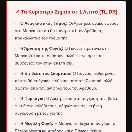
📌 Τα Κυριότερα Σημεία σε 1 Λεπτό (TL;DR)
Ο Αναγκαστικός Γάμος:
Οι Αχάτηδες ανακοινώνουν
στη Μαργαρίτα ότι θα παντρευτεί τον Αράθυμο,
προκαλώντας τον τρόμο της.
Η Άρνηση της Φυγής:
Ο Γιάννος προτείνει στη
Μαργαρίτα να το σκάσουν, αλλά εκείνη αρνείται,
βυθίζοντάς τον στην απελπισία.
Η Επίθεση του Σκορπιού:
Ο Γιάννος, μεθυσμένος,
πέφτει θύμα άγριας επίθεσης από τον Σκορπιό, αλλά
σώζεται από τον αντίζηλό του, τον Αράθυμο.
Η Πυρκαγιά:
Η Αρετή, μέσα στη σύγχυσή της, βάζει
φωτιά στο καλύβι τους, οδηγώντας σε μια βίαιη
σύγκρουση με τον γιο της.
Η Μεγάλη Φυγή:
Η Μαργαρίτα δέχεται τον γάμο, ο
Πέτρος γίνεται κουμπάρος και ο Γιάννος φεύγει