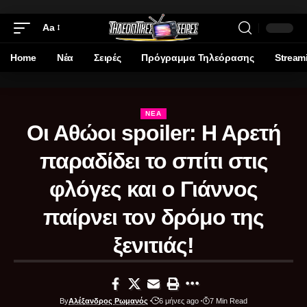
Aa
Home
Νέα
Σειρές
Πρόγραμμα Τηλεόρασης
Stream
ΝΈΑ
Οι Αθώοι spoiler: Η Αρετή
παραδίδει το σπίτι στις
φλόγες και ο Γιάννος
παίρνει τον δρόμο της
ξενιτιάς!
By
Αλέξανδρος Ρωμανός
6 μήνες ago
7 Min Read