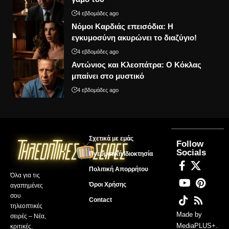
4 εβδομάδες ago
Νόμοι Καρδιάς επεισόδια: Η
εγκυμοσύνη ακυρώνει το διαζύγιο!
4 εβδομάδες ago
Αντώνιος και Κλεοπάτρα: Ο Κόκλας
μπαίνει στο μυστικό
4 εβδομάδες ago
Σχετικά με εμάς
Follow
Socials
Πνευματική Ιδιοκτησία
Πολιτική Απορρήτου
Όλα για τις
Όροι Χρήσης
αγαπημένες
σου
Contact
τηλεοπτικές
Made by
σειρές – Νέα,
MediaPLUS+
.
κριτικές,