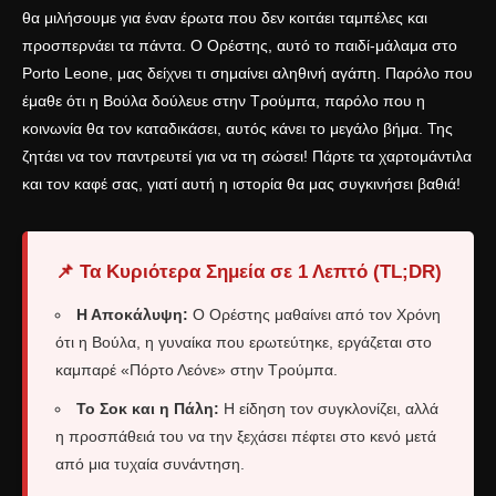
θα μιλήσουμε για έναν έρωτα που δεν κοιτάει ταμπέλες και
προσπερνάει τα πάντα. Ο Ορέστης, αυτό το παιδί-μάλαμα στο
Porto Leone, μας δείχνει τι σημαίνει αληθινή αγάπη. Παρόλο που
έμαθε ότι η Βούλα δούλευε στην Τρούμπα, παρόλο που η
κοινωνία θα τον καταδικάσει, αυτός κάνει το μεγάλο βήμα. Της
ζητάει να τον παντρευτεί για να τη σώσει! Πάρτε τα χαρτομάντιλα
και τον καφέ σας, γιατί αυτή η ιστορία θα μας συγκινήσει βαθιά!
📌 Τα Κυριότερα Σημεία σε 1 Λεπτό (TL;DR)
Η Αποκάλυψη:
Ο Ορέστης μαθαίνει από τον Χρόνη
ότι η Βούλα, η γυναίκα που ερωτεύτηκε, εργάζεται στο
καμπαρέ «Πόρτο Λεόνε» στην Τρούμπα.
Το Σοκ και η Πάλη:
Η είδηση τον συγκλονίζει, αλλά
η προσπάθειά του να την ξεχάσει πέφτει στο κενό μετά
από μια τυχαία συνάντηση.