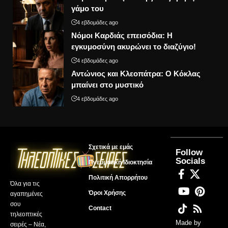
γάμο του
4 εβδομάδες ago
Νόμοι Καρδιάς επεισόδια: Η
εγκυμοσύνη ακυρώνει το διαζύγιο!
4 εβδομάδες ago
Αντώνιος και Κλεοπάτρα: Ο Κόκλας
μπαίνει στο μυστικό
4 εβδομάδες ago
Σχετικά με εμάς
Follow
Socials
Πνευματική Ιδιοκτησία
Πολιτική Απορρήτου
Όλα για τις
Όροι Χρήσης
αγαπημένες
σου
Contact
τηλεοπτικές
Made by
σειρές – Νέα,