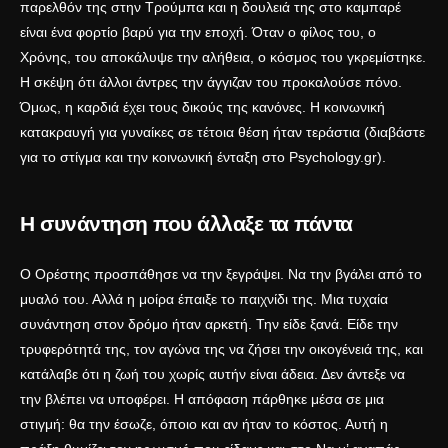
παρελθόν της στην Τρούμπα και η δουλειά της στο καμπαρέ
είναι ένα φορτίο βαρύ για την εποχή. Όταν ο φίλος του, ο
Χρόνης, του αποκάλυψε την αλήθεια, ο κόσμος του γκρεμίστηκε.
Η σκέψη ότι άλλοι άντρες την άγγιζαν του προκαλούσε πόνο.
Όμως, η καρδιά έχει τους δικούς της κανόνες. Η κοινωνική
κατακραυγή για γυναίκες σε τέτοια θέση ήταν τεράστια (διαβάστε
για το στίγμα και την κοινωνική ένταξη στο
Psychology.gr
).
Η συνάντηση που άλλαξε τα πάντα
Ο Ορέστης προσπάθησε να την ξεγράψει. Να την βγάλει από το
μυαλό του. Αλλά η μοίρα έπαιξε το παιχνίδι της. Μια τυχαία
συνάντηση στον δρόμο ήταν αρκετή. Την είδε ξανά. Είδε την
τρυφερότητά της, τον αγώνα της να ζήσει την οικογένειά της, και
κατάλαβε ότι η ζωή του χωρίς αυτήν είναι άδεια. Δεν άντεξε να
την βλέπει να υποφέρει. Η απόφαση πάρθηκε μέσα σε μια
στιγμή: θα την έσωζε, όποιο και αν ήταν το κόστος. Αυτή η