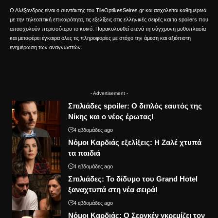
Ο Αλέξανδρος είναι ο συντάκτης του TileOptikesSeires.gr και ασχολείται καθημερινά
με την τηλεοπτική επικαιρότητα, τις εξελίξεις στις ελληνικές σειρές και τα spoilers που
απασχολούν περισσότερο το κοινό. Παρακολουθεί στενά τη σύγχρονη μυθοπλασία
και μεταφέρει έγκαιρα όλες τις πληροφορίες με στόχο την άμεση και αξιόπιστη
ενημέρωση των αναγνωστών.
- Advertisement -
Σπιλιάδες spoiler: Ο διπλός εαυτός της
Νίκης και ο νέος έρωτας!
4 εβδομάδες ago
Νόμοι Καρδιάς εξελίξεις: Η Ζαλέ χτυπά
τα παιδιά
4 εβδομάδες ago
Σπιλιάδες: Το δίδυμο του Grand Hotel
ξαναχτυπά στη νέα σειρά!
4 εβδομάδες ago
Νόμοι Καρδιάς: Ο Σεργκέν γκρεμίζει τον