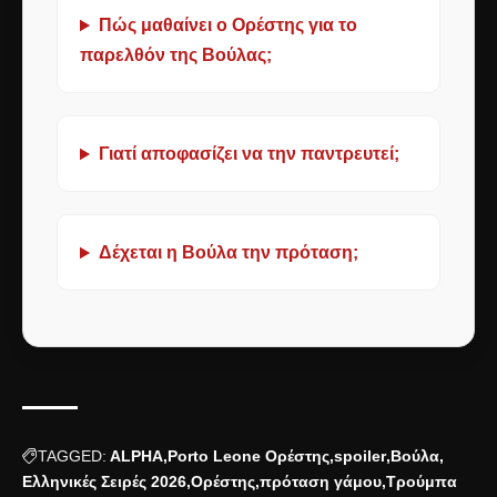
Πώς μαθαίνει ο Ορέστης για το
παρελθόν της Βούλας;
Γιατί αποφασίζει να την παντρευτεί;
Δέχεται η Βούλα την πρόταση;
TAGGED:
ALPHA
Porto Leone Ορέστης
spoiler
Βούλα
Ελληνικές Σειρές 2026
Ορέστης
πρόταση γάμου
Τρούμπα