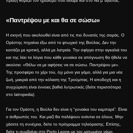
πράξη θυμίζει τον ηρωισμό που είδαμε και στο
Να μ’ αγαπάς
.
«Παντρέψου με και θα σε σώσω»
Η σκηνή που ακολουθεί είναι από τις πιο δυνατές της σειράς. Ο
Ορέστης πηγαίνει έξω από το φτωχικό της Βούλας. Δεν την
κοιτάζει με κριτική, αλλά με λατρεία. Την σφίγγει στην αγκαλιά του
και της λέει τα λόγια που κάθε γυναίκα σε απόγνωση θα ήθελε να
ακούσει: «Θέλω να με αφήσεις να σε σώσω. Παντρέψου με».
Της προσφέρει το χέρι του, όχι μόνο για γάμο, αλλά για μια νέα
ζωή, μακριά από την κόλαση της Τρούμπας. Η αποδοχή και η
συγχώρεση είναι έννοιες βαθιά λυτρωτικές (δείτε περισσότερα
στο
Iatropedia
).
Για τον Ορέστη, η Βούλα δεν είναι η “γυναίκα του καμπαρέ”. Είναι
ο άνθρωπός του. Και μαζί θα παλέψουν ενάντια σε όλους. Μην
χάσετε τη συνέχεια, δείτε το
πρόγραμμα τηλεόρασης
. Επίσης,
δείτε τι συμβαίνει στο
Porto Leone με τον ματωμένο γάμο
.