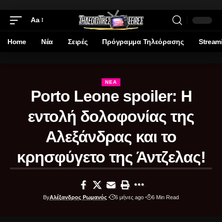
Aa
Home
Νέα
Σειρές
Πρόγραμμα Τηλεόρασης
Stream
ΝΈΑ
Porto Leone spoiler: Η
εντολή δολοφονίας της
Αλεξάνδρας και το
κρησφύγετο της Άντζελας!
By
Αλέξανδρος Ρωμανός
6 μήνες ago
6 Min Read