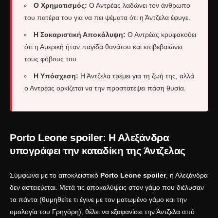
Ο Χρηματισμός:
Ο Αντρέας λαδώνει τον άνθρωπο
του πατέρα του για να πει ψέματα ότι η Άντζελα έφυγε.
Η Σοκαριστική Αποκάλυψη:
Ο Αντρέας κρυφακούει
ότι η Αμερική ήταν παγίδα θανάτου και επιβεβαιώνει
τους φόβους του.
Η Υπόσχεση:
Η Άντζελα τρέμει για τη ζωή της, αλλά
ο Αντρέας ορκίζεται να την προστατέψει πάση θυσία.
Porto Leone spoiler: Η Αλεξάνδρα
υπογράφει την καταδίκη της Άντζελας
Σύμφωνα με το αποκλειστικό
Porto Leone spoiler
, η Αλεξάνδρα
δεν αστειεύεται. Μετά τις αποκαλύψεις στον γάμο που διέλυσαν
τα πάντα (θυμηθείτε τι έγινε με τον
ματωμένο γάμο και την
ομολογία του Γρηγόρη
), θέλει να εξαφανίσει την Άντζελα από