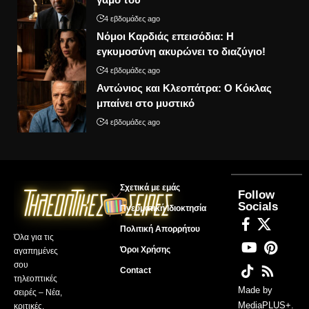
4 εβδομάδες ago
Νόμοι Καρδιάς επεισόδια: Η
εγκυμοσύνη ακυρώνει το διαζύγιο!
4 εβδομάδες ago
Αντώνιος και Κλεοπάτρα: Ο Κόκλας
μπαίνει στο μυστικό
4 εβδομάδες ago
Σχετικά με εμάς
Follow
Socials
Πνευματική Ιδιοκτησία
Πολιτική Απορρήτου
Όλα για τις
Όροι Χρήσης
αγαπημένες
σου
Contact
τηλεοπτικές
Made by
σειρές – Νέα,
MediaPLUS+
.
κριτικές,