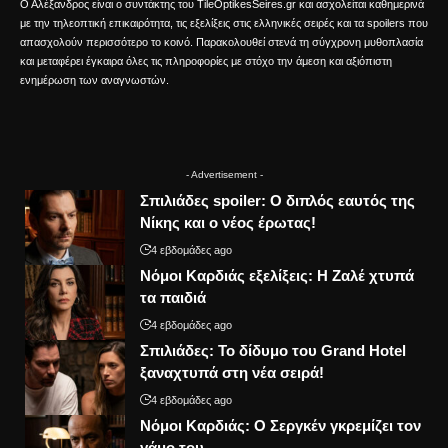
Ο Αλέξανδρος είναι ο συντάκτης του TileOptikesSeires.gr και ασχολείται καθημερινά
με την τηλεοπτική επικαιρότητα, τις εξελίξεις στις ελληνικές σειρές και τα spoilers που
απασχολούν περισσότερο το κοινό. Παρακολουθεί στενά τη σύγχρονη μυθοπλασία
και μεταφέρει έγκαιρα όλες τις πληροφορίες με στόχο την άμεση και αξιόπιστη
ενημέρωση των αναγνωστών.
- Advertisement -
Σπιλιάδες spoiler: Ο διπλός εαυτός της
Νίκης και ο νέος έρωτας!
4 εβδομάδες ago
Νόμοι Καρδιάς εξελίξεις: Η Ζαλέ χτυπά
τα παιδιά
4 εβδομάδες ago
Σπιλιάδες: Το δίδυμο του Grand Hotel
ξαναχτυπά στη νέα σειρά!
4 εβδομάδες ago
Νόμοι Καρδιάς: Ο Σεργκέν γκρεμίζει τον
γάμο του