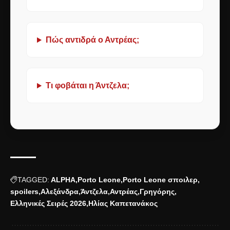
Πώς αντιδρά ο Αντρέας;
Τι φοβάται η Άντζελα;
TAGGED:
ALPHA
Porto Leone
Porto Leone σποιλερ
spoilers
Αλεξάνδρα
Άντζελα
Αντρέας
Γρηγόρης
Ελληνικές Σειρές 2026
Ηλίας Καπετανάκος