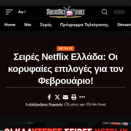
Aa
Home
Νέα
Σειρές
Πρόγραμμα Τηλεόρασης
Stream
NETFLIX
Σειρές Netflix Ελλάδα: Οι
κορυφαίες επιλογές για τον
Φεβρουάριο!
By
Αλέξανδρος Ρωμανός
6 μήνες ago
9 Min Read