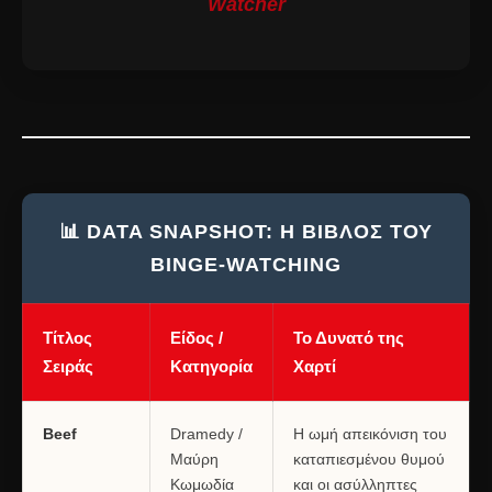
Watcher
📊 DATA SNAPSHOT: Η ΒΊΒΛΟΣ ΤΟΥ
BINGE-WATCHING
Τίτλος
Είδος /
Το Δυνατό της
Σειράς
Κατηγορία
Χαρτί
Beef
Dramedy /
Η ωμή απεικόνιση του
Μαύρη
καταπιεσμένου θυμού
Κωμωδία
και οι ασύλληπτες