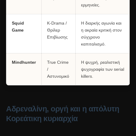
ερμηνείες.
Squid
K-Drama /
Η διαρκής αγωνία και
Game
Θρίλερ
η ακραία κριτική στον
Επιβίωσης
σύγχρονο
καπιταλισμό.
Mindhunter
True Crime
Η ψυχρή, ρεαλιστική
/
ψυχογραφία των serial
Αστυνομικό
killers.
Αδρεναλίνη, οργή και η απόλυτη
Κορεάτικη κυριαρχία