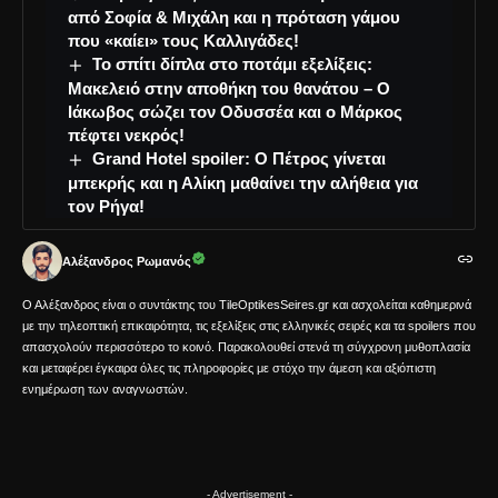
από Σοφία & Μιχάλη και η πρόταση γάμου
που «καίει» τους Καλλιγάδες!
Το σπίτι δίπλα στο ποτάμι εξελίξεις:
Μακελειό στην αποθήκη του θανάτου – Ο
Ιάκωβος σώζει τον Οδυσσέα και ο Μάρκος
πέφτει νεκρός!
Grand Hotel spoiler: Ο Πέτρος γίνεται
μπεκρής και η Αλίκη μαθαίνει την αλήθεια για
τον Ρήγα!
Αλέξανδρος Ρωμανός
Ο Αλέξανδρος είναι ο συντάκτης του TileOptikesSeires.gr και ασχολείται καθημερινά
με την τηλεοπτική επικαιρότητα, τις εξελίξεις στις ελληνικές σειρές και τα spoilers που
απασχολούν περισσότερο το κοινό. Παρακολουθεί στενά τη σύγχρονη μυθοπλασία
και μεταφέρει έγκαιρα όλες τις πληροφορίες με στόχο την άμεση και αξιόπιστη
ενημέρωση των αναγνωστών.
- Advertisement -