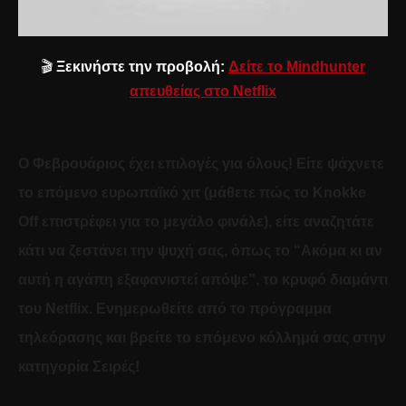
🎬
Ξεκινήστε την προβολή:
Δείτε το Mindhunter
απευθείας στο Netflix
Ο Φεβρουάριος έχει επιλογές για όλους! Είτε ψάχνετε
το επόμενο ευρωπαϊκό χιτ (μάθετε πώς
το Knokke
Off επιστρέφει για το μεγάλο φινάλε
), είτε αναζητάτε
κάτι να ζεστάνει την ψυχή σας, όπως
το “Ακόμα κι αν
αυτή η αγάπη εξαφανιστεί απόψε”, το κρυφό διαμάντι
του Netflix
. Ενημερωθείτε από το
πρόγραμμα
τηλεόρασης
και βρείτε το επόμενο κόλλημά σας στην
κατηγορία
Σειρές
!