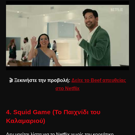
🎬
Ξεκινήστε την προβολή:
Δείτε το Beef απευθείας
στο Netflix
4. Squid Game (Το Παιχνίδι του
Καλαμαριού)
Δεν νοείται λίστα για το Netflix χωρίς τον κορεάτικο