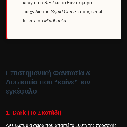
καυγά του
Beef
και τα θανατηφόρα
παιχνίδια του
Squid Game
, στους serial
killers του
Mindhunter
.
Επιστημονική Φαντασία &
Δυστοπία που “καίνε” τον
εγκέφαλο
1. Dark (Το Σκοτάδι)
Αν θέλετε μια σειρά που απαιτεί το 100% της προσοχής