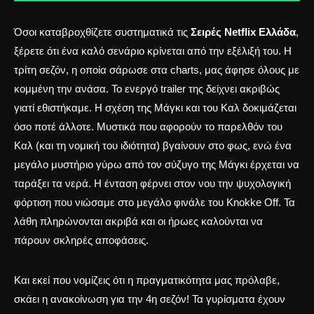
Όσοι καταβροχθίζετε συστηματικά τις
Σειρές Netflix Ελλάδα
,
ξέρετε ότι ένα καλό σενάριο κρίνεται από την εξέλιξή του. Η
τρίτη σεζόν, η οποία σάρωσε στα charts, μας άφησε όλους με
κομμένη την ανάσα. Το ενεργό trailer της δείχνει ακριβώς
γιατί εθιστήκαμε. Η σχέση της Μάγκι και του Καλ δοκιμάζεται
όσο ποτέ άλλοτε. Μυστικά που αφορούν το παρελθόν του
Καλ (και τη
νομική του ιδιότητα
) βγαίνουν στο φως, ενώ ένα
μεγάλο μυστήριο γύρω από τον σύζυγο της Μάγκι έρχεται να
ταράξει τα νερά. Η ένταση φέρνει στον νου την ψυχολογική
φόρτιση που νιώσαμε στο
μεγάλο φινάλε του Knokke Off
. Τα
λάθη πληρώνονται ακριβά και οι ήρωες καλούνται να
πάρουν σκληρές αποφάσεις.
Και εκεί που νομίζεις ότι η
πραγματικότητα μας πρόλαβε
,
σκάει η ανακοίνωση για την 4η σεζόν! Τα γυρίσματα έχουν