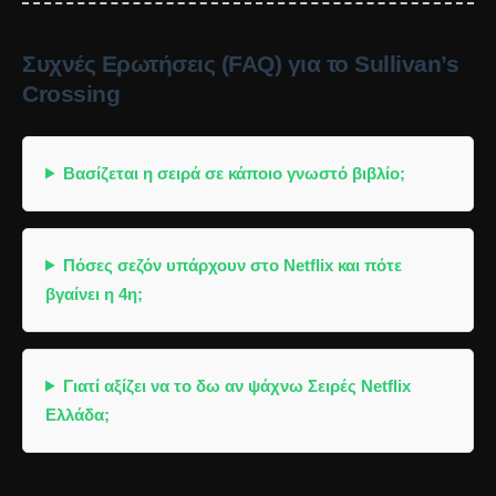
Συχνές Ερωτήσεις (FAQ) για το Sullivan’s
Crossing
Βασίζεται η σειρά σε κάποιο γνωστό βιβλίο;
Πόσες σεζόν υπάρχουν στο Netflix και πότε
βγαίνει η 4η;
Γιατί αξίζει να το δω αν ψάχνω Σειρές Netflix
Ελλάδα;