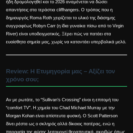
ήδη δρομολογηθεί και το 2026 αναμένεται να δώσει
απαντήσεις στα τεράστια cliffhangers. Ο τρόπος που η
δημιουργός Roma Roth χειρίζεται το υλικό της
διάσημης
συγγραφέως Robyn Carr
(η ίδια γυναίκα πίσω από το Virgin
River) είναι υποδειγματικός. Ξέρει πώς να πατάει στα
ευαίσθητα σημεία μας, χωρίς να καταντάει υπερβολικά μελό.
Review: Η Ετυμηγορία μας – Αξίζει τον
χρόνο σου;
Αν με ρωτάτε, το “Sullivan’s Crossing” είναι η επιτομή του
“comfort TV”. Η χημεία του Chad Michael Murray με την
Morgan Kohan είναι απίστευτα φυσική. Ο Scott Patterson
δίνει ρέστα ως ο σκληρός αλλά δίκαιος πατέρας, ενώ η
παρουσία της φύσης λειτουργεί θεραπευτικά, ακριβώς όπως