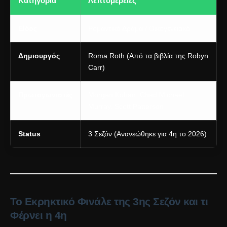
Κατηγορία
Λεπτομέρειες
Είδος
Ρομαντικό Δράμα / Οικογενειακό
Δημιουργός
Roma Roth (Από τα βιβλία της Robyn
Carr)
Πρωταγωνιστές
Morgan Kohan, Chad Michael
Murray, Scott Patterson
Status
3 Σεζόν (Ανανεώθηκε για 4η το 2026)
Το Εκρηκτικό Φινάλε της 3ης Σεζόν και τι
Φέρνει η 4η