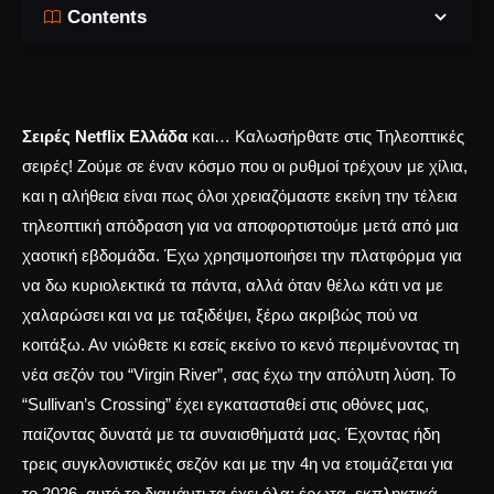
Contents
Σειρές Netflix Ελλάδα
και… Καλωσήρθατε στις Τηλεοπτικές
σειρές! Ζούμε σε έναν κόσμο που οι ρυθμοί τρέχουν με χίλια,
και η αλήθεια είναι πως όλοι χρειαζόμαστε εκείνη την τέλεια
τηλεοπτική απόδραση για να αποφορτιστούμε μετά από μια
χαοτική εβδομάδα. Έχω χρησιμοποιήσει την πλατφόρμα για
να δω κυριολεκτικά τα πάντα, αλλά όταν θέλω κάτι να με
χαλαρώσει και να με ταξιδέψει, ξέρω ακριβώς πού να
κοιτάξω. Αν νιώθετε κι εσείς εκείνο το κενό περιμένοντας τη
νέα σεζόν του “Virgin River”, σας έχω την απόλυτη λύση. Το
“Sullivan’s Crossing” έχει εγκατασταθεί στις οθόνες μας,
παίζοντας δυνατά με τα συναισθήματά μας. Έχοντας ήδη
τρεις συγκλονιστικές σεζόν και με την 4η να ετοιμάζεται για
το 2026, αυτό το διαμάντι τα έχει όλα: έρωτα, εκπληκτικά