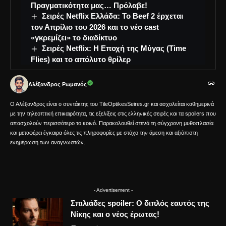
Πραγματικότητα μας… Πρόλαβε!
Σειρές Netflix Ελλάδα: Το Beef 2 έρχεται
τον Απρίλιο του 2026 και το νέο cast
«γκρεμίζει» το διαδίκτυο
Σειρές Netflix: Η Εποχή της Μύγας (Time
Flies) και το απόλυτο θρίλερ
Αλέξανδρος Ρωμανός
Ο Αλέξανδρος είναι ο συντάκτης του TileOptikesSeires.gr και ασχολείται καθημερινά
με την τηλεοπτική επικαιρότητα, τις εξελίξεις στις ελληνικές σειρές και τα spoilers που
απασχολούν περισσότερο το κοινό. Παρακολουθεί στενά τη σύγχρονη μυθοπλασία
και μεταφέρει έγκαιρα όλες τις πληροφορίες με στόχο την άμεση και αξιόπιστη
ενημέρωση των αναγνωστών.
- Advertisement -
Σπιλιάδες spoiler: Ο διπλός εαυτός της
Νίκης και ο νέος έρωτας!