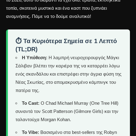
τοπία, σκοτεινά μυστικά και ένα καστ που ξυπνάει
αναμνήσεις. Πάμε να το δούμε αναλυτικά!
⏱️ Τα Κυριότερα Σημεία σε 1 Λεπτό
(TL;DR)
Η Υπόθεση:
Η λαμπρή νευροχειρουργός Μάγκι
Σάλιβαν βλέπει την καριέρα της να καταρρέει λόγω
ενός σκανδάλου και επιστρέφει στην άγρια φύση της
Νέας Σκωτίας, στο απομακρυσμένο κάμπινγκ του
πατέρα της.
Το Cast:
Ο Chad Michael Murray (Οne Tree Hill)
συναντά τον Scott Patterson (Gilmore Girls) και την
ταλαντούχα Morgan Kohan.
Το Vibe:
Βασισμένο στα best-sellers της Robyn