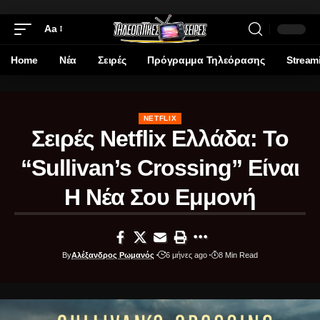
Aa
Home
Νέα
Σειρές
Πρόγραμμα Τηλεόρασης
Stream
NETFLIX
Σειρές Netflix Ελλάδα: Το
“Sullivan’s Crossing” Είναι
Η Νέα Σου Εμμονή
By
Αλέξανδρος Ρωμανός
6 μήνες ago
8 Min Read