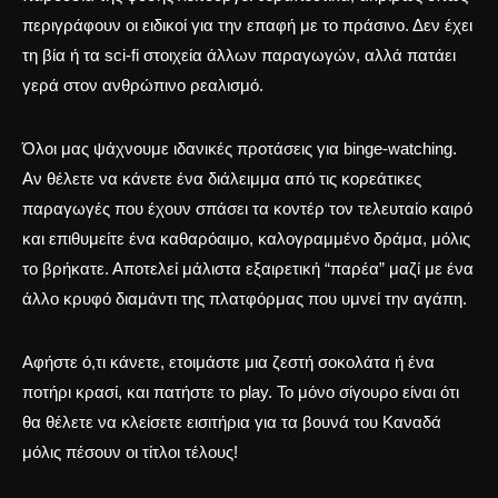
περιγράφουν οι
ειδικοί για την επαφή με το πράσινο
. Δεν έχει
τη βία ή τα sci-fi στοιχεία άλλων παραγωγών, αλλά πατάει
γερά στον ανθρώπινο ρεαλισμό.
Όλοι μας ψάχνουμε
ιδανικές προτάσεις για binge-watching
.
Αν θέλετε να κάνετε ένα διάλειμμα από τις
κορεάτικες
παραγωγές που έχουν σπάσει τα κοντέρ
τον τελευταίο καιρό
και επιθυμείτε ένα καθαρόαιμο, καλογραμμένο δράμα, μόλις
το βρήκατε. Αποτελεί μάλιστα εξαιρετική “παρέα” μαζί με ένα
άλλο
κρυφό διαμάντι της πλατφόρμας που υμνεί την αγάπη
.
Αφήστε ό,τι κάνετε, ετοιμάστε μια ζεστή σοκολάτα ή ένα
ποτήρι κρασί, και πατήστε το play. Το μόνο σίγουρο είναι ότι
θα θέλετε να κλείσετε εισιτήρια για τα βουνά του Καναδά
μόλις πέσουν οι τίτλοι τέλους!