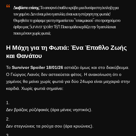
Διαβάστε επίσης:
Το αποψινό έπαθλο κρύβει μια δυσάρεστη έκπληξη για
τον χαμένο. Δεν είναι μόνο η ασυλία, είναι και η στέρηση της φωτιάς!
Θυμηθείτε τι γράφαμε για τη σημασία του “τσακμακιού” στο προηγούμενο
άρθρο μας:
Survivor spoiler 18/1: Ποια ομάδα κερδίζει την 1η ασυλία και
ποιοι μένουν χωρίς φωτιά;
.
Η Μάχη για τη Φωτιά: Ένα Έπαθλο Ζωής
και Θανάτου
Το
Survivor Spoiler 18/01/26
εστιάζει όμως και στο διακύβευμα.
Ο Γιώργος Λιανός δεν αστειεύεται φέτος. Η ανακοίνωση ότι ο
χαμένος θα μείνει χωρίς φωτιά για δύο 24ωρα είναι μαχαιριά στην
καρδιά. Χωρίς φωτιά σημαίνει:
Δεν βράζεις ρύζι/φακές (άρα μένεις νηστικός).
Δεν στεγνώνεις τα ρούχα σου (άρα κρυώνεις).