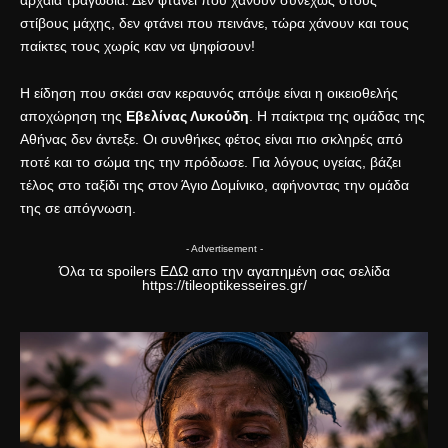
αρχαία τραγωδία. Δεν φτάνει που χάνουν συνεχώς στους
στίβους μάχης, δεν φτάνει που πεινάνε, τώρα χάνουν και τους
παίκτες τους χωρίς καν να ψηφίσουν!
Η είδηση που σκάει σαν κεραυνός απόψε είναι η οικειοθελής
αποχώρηση της
Εβελίνας Λυκούδη
. Η παίκτρια της ομάδας της
Αθήνας δεν άντεξε. Οι συνθήκες φέτος είναι πιο σκληρές από
ποτέ και το σώμα της την πρόδωσε. Για λόγους υγείας, βάζει
τέλος στο ταξίδι της στον Άγιο Δομίνικο, αφήνοντας την ομάδα
της σε απόγνωση.
- Advertisement -
Όλα τα spoilers
ΕΔΩ
απο την αγαπημένη σας σελίδα
https://tileoptikesseires.gr/