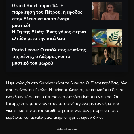
Grand Hotel αύριο 1/4: Η
παραίτηση του Πέτρου, η έφοδος
στην Ελευσίνα και το ένοχο
μυστικό!
Η Γη της Ελιάς: Ένας γάμος φέρνει
ελπίδα μετά την απώλεια
Porto Leone: Ο απόλυτος εφιάλτης
της Ξένης, ο Λάζαρος και το
μυστικό του μωρού!
Η ψυχολογία στο Survivor είναι το Α και το Ω. Όταν κερδίζεις, όλα
σου φαίνονται εύκολα. Η πείνα παλεύεται, τα κουνούπια δεν σε
ενοχλούν τόσο και ο ύπνος στα σανίδια είναι πιο γλυκός. Οι
Επαρχιώτες μπαίνουν στον αποψινό αγώνα με τον αέρα του
νικητή και την αυτοπεποίθηση ότι κανείς δεν μπορεί να τους
κερδίσει. Και μεταξύ μας, μέχρι στιγμής, έχουν δίκιο.
- Advertisement -