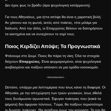
Δεν έχεις φως το βράδυ (άρα ψυχολογική κατάρρευση).
Για τους Αθηναίους, μια ήττα απόψε θα είναι η χαριστική βολή.
Αν χάσουν και τη φωτιά, εκτός από παίκτες, τότε μιλάμε για
διάλυση. Από την άλλη, οι Επαρχιώτες θέλουν να διατηρήσουν
τα κεκτημένα και να συνεχίσουν το σερί τους.
Ποιος Κερδίζει Απόψε; Τα Προγνωστικά
Φτάνουμε στο ζουμί. Ποιος θα πάρει τη νίκη; Όλα τα στοιχεία
δείχνουν
Επαρχιώτες
. Είναι φορμαρισμένοι, είναι ψυχολογικά
ανεβασμένοι και παίζουν απέναντι σε μια ομάδα-νοσοκομείο.
- Advertisement -
Ωστόσο, υπάρχει μια λεπτομέρεια που ίσως κάνει τη διαφορά. Οι
Αθηναίοι, με την αποχώρηση των τριών γυναικών, ίσως άθελά
τους δυνάμωσαν αγωνιστικά. Έφυγαν παίκτριες που (κακά τα
ψέματα) δεν έφερναν πόντους. Τώρα, θα παίζουν περισσότερο
οι δυνατές παίκτριες. Θα αντέξουν όμως την κούραση; Τα run θα