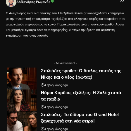
Αλέξανδρος Ρωμανός
Ο Αλέξανδρος είναι ο συντάκτης του TileOptikesSeires.gr και ασχολείται καθημερινά
με την τηλεοπτική επικαιρότητα, τις εξελίξεις στις ελληνικές σειρές και τα spoilers που
απασχολούν περισσότερο το κοινό. Παρακολουθεί στενά τη σύγχρονη μυθοπλασία
και μεταφέρει έγκαιρα όλες τις πληροφορίες με στόχο την άμεση και αξιόπιστη
ενημέρωση των αναγνωστών.
- Advertisement -
Σπιλιάδες spoiler: Ο διπλός εαυτός της
Νίκης και ο νέος έρωτας!
4 εβδομάδες ago
Νόμοι Καρδιάς εξελίξεις: Η Ζαλέ χτυπά
τα παιδιά
4 εβδομάδες ago
Σπιλιάδες: Το δίδυμο του Grand Hotel
ξαναχτυπά στη νέα σειρά!
4 εβδομάδες ago