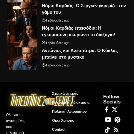
Νόμοι Καρδιάς: Ο Σεργκέν γκρεμίζει τον
γάμο του
4 εβδομάδες ago
Νόμοι Καρδιάς επεισόδια: Η
εγκυμοσύνη ακυρώνει το διαζύγιο!
4 εβδομάδες ago
Αντώνιος και Κλεοπάτρα: Ο Κόκλας
μπαίνει στο μυστικό
4 εβδομάδες ago
Σχετικά με εμάς
Follow
Socials
Πνευματική Ιδιοκτησία
Πολιτική Απορρήτου
Όλα για τις
Όροι Χρήσης
αγαπημένες
σου
Contact
τηλεοπτικές