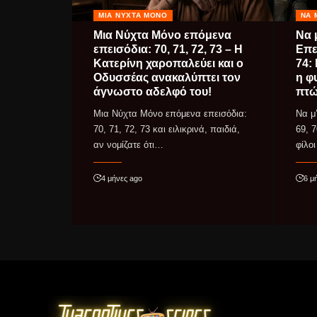
ΜΙΑ ΝΎΧΤΑ ΜΌΝΟ
ΝΑ 
Μια Νύχτα Μόνο επόμενα
Να 
επεισόδια: 70, 71, 72, 73 – Η
Επει
Κατερίνη χαροπαλεύει και ο
74:
Οδυσσέας ανακαλύπτει τον
η φ
άγνωστο αδελφό του!
πτώ
Μια Νύχτα Μόνο επόμενα επεισόδια:
Να μ
70, 71, 72, 73 και ειλικρινά, παιδιά,
69, 7
αν νομίζατε ότι…
φίλο
4 μήνες ago
6 μ