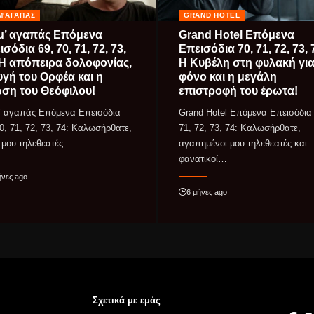
Μ'ΑΓΑΠΆΣ
GRAND HOTEL
μ’ αγαπάς Επόμενα
Grand Hotel Επόμενα
σόδια 69, 70, 71, 72, 73,
Επεισόδια 70, 71, 72, 73, 
 Η απόπειρα δολοφονίας,
Η Κυβέλη στη φυλακή γι
υγή του Ορφέα και η
φόνο και η μεγάλη
ση του Θεόφιλου!
επιστροφή του έρωτα!
’ αγαπάς Επόμενα Επεισόδια
Grand Hotel Επόμενα Επεισόδια 
0, 71, 72, 73, 74: Καλωσήρθατε,
71, 72, 73, 74: Καλωσήρθατε,
ι μου τηλεθεατές…
αγαπημένοι μου τηλεθεατές και
φανατικοί…
ήνες ago
6 μήνες ago
Σχετικά με εμάς