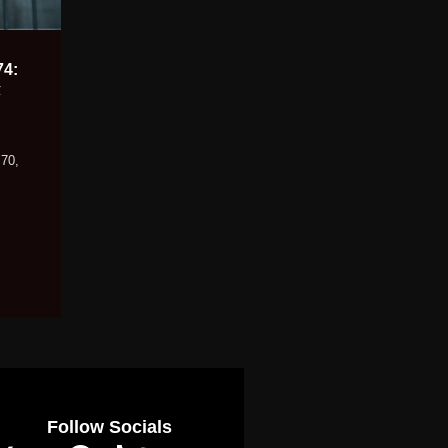
74:
α
70,
Follow Socials