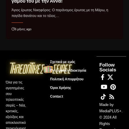
γάμου του με την Άννα!
Άγιος έρωτας Νικηφόρος: Ο παράνομος έρωτας με τη Μάρω, η
παγίδα θανάτου και το τέλος…
6 μήνες ago
Σχετικά με εμάς
Follow
Socials
Πνευματική Ιδιοκτησία
Πολιτική Απορρήτου
Όλα για τις
Όροι Χρήσης
αγαπημένες
σου
Contact
τηλεοπτικές
Made by
σειρές – Νέα,
MediaPLUS+
.
κριτικές,
εξελίξεις και
© 2024 All
αποκλειστικό
Rights
περιεχόμενο!