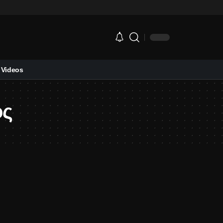
Videos
ος