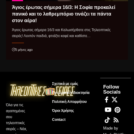
Άγιος έρωτας σήμερα 16/3: Η Σοφία προκαλεί
πανικό και το λαθρεμπόριο τινάζει τα πάντα
στον αέρα!
Άγιος έρωτας σήμερα 16/3 και Καλωσήρθατε στις Τηλεοπτικές
σειρές! Λοιπόν παιδιά, φτιάξτε καφέ και καθίστε…
5 μήνες ago
Σχετικά με εμάς
Follow
Socials
Πνευματική Ιδιοκτησία
Πολιτική Απορρήτου
Όλα για τις
Όροι Χρήσης
αγαπημένες
σου
Contact
τηλεοπτικές
Made by
σειρές – Νέα,