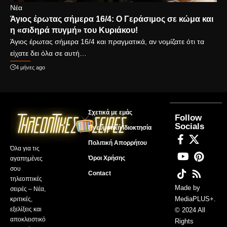
Νέα
Άγιος έρωτας σήμερα 16/4: Ο Γεράσιμος σε κώμα και
η «σιδηρά πυγμή» του Κυριάκου!
Άγιος έρωτας σήμερα 16/4 και πραγματικά, αν νομίζατε ότι τα
είχατε δει όλα σε αυτή…
4 μήνες ago
Σχετικά με εμάς
Follow
Socials
Πνευματική Ιδιοκτησία
Πολιτική Απορρήτου
Όλα για τις
Όροι Χρήσης
αγαπημένες
σου
Contact
τηλεοπτικές
Made by
σειρές – Νέα,
MediaPLUS+
.
κριτικές,
εξελίξεις και
© 2024 All
αποκλειστικό
Rights