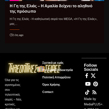
Η Γη της Ελιάς – Η Αμαλία δείχνει το αληθινό
της πρόσωπο
Η Γη της Ελιάς - Η καθηλωτική σειρά του MEGA, «Η Γη της Ελιάς»,
μας…
2 έτη ago
Σχετικά με εμάς
Follow
Socials
Πνευματική Ιδιοκτησία
Πολιτική Απορρήτου
Όλα για τις
Όροι Χρήσης
αγαπημένες
σου
Contact
τηλεοπτικές
Made by
σειρές – Νέα,
MediaPLUS+
.
κριτικές,