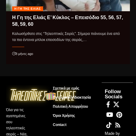
Η ΓΗ ΤΗΣ ΕΛΙΆΣ
Η Γη της Ελιάς Ε’ Κύκλος – Επεισόδιο 55, 56, 57,
58, 59, 60
Καλωσήρθατε στις “Τηλεοπτικές Σειρές”. Σήμερα πιάνουμε ένα από
τα πιο έντονα μπλοκ επεισοδίων της σειράς,…
8 μήνες ago
Σχετικά με εμάς
Follow
Socials
Πνευματική Ιδιοκτησία
Πολιτική Απορρήτου
Όλα για τις
Όροι Χρήσης
αγαπημένες
σου
Contact
τηλεοπτικές
Made by
σειρές – Νέα,