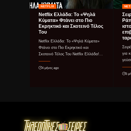
NETFLIX
NET
Netflix Ελλάδα: Το «Ψηλά
Σειρ
Κύματα» Φτάνει στο Πιο
Ράπ
Εκρηκτικό και Σκοτεινό Τέλος
ιστ
Του
επι
ταρ
Netflix Ελλάδα: Το «Ψηλά Κύματα»
Σειρ
Φτάνει στο Πιο Εκρηκτικό και
για 
Σκοτεινό Τέλος Του Netflix Ελλάδα!…
γεύ
4 μήνες ago
6 μ