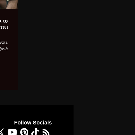
α το
έπει
θατε,
 ξανά
Follow Socials