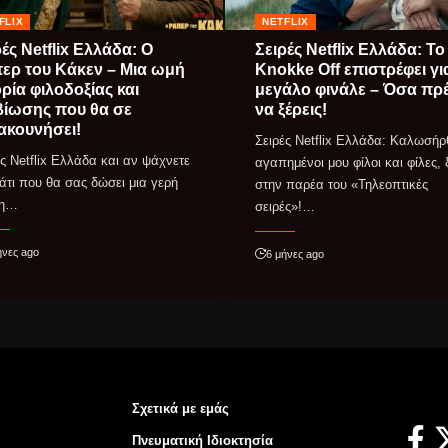
FLIX
NETFLIX
ές Netflix Ελλάδα: Ο
Σειρές Netflix Ελλάδα: Το
ερ του Κάκεν – Μια ωμή
Knokke Off επιστρέφει γι
ορία φιλοδοξίας και
μεγάλο φινάλε – Όσα πρ
βίωσης που θα σε
να ξέρεις!
ακουνήσει!
Σειρές Netflix Ελλάδα: Καλωσήρ
ές Netflix Ελλάδα και αν ψάχνετε
αγαπημένοι μου φίλοι και φίλες,
κάτι που θα σας δώσει μια γερή
στην παρέα του «Τηλεοπτικές
ση…
σειρές»!…
ήνες ago
6 μήνες ago
Σχετικά με εμάς
Πνευματική Ιδιοκτησία