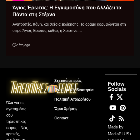
Άγιος Έρωτας: Η Εγκυμοσύνη που Αλλάζει τα
Πάντα στη Στέρνα
Ανατροπές, πάθη, και σχέδια εκδίκησης. Το δράμα κορυφώνεται στη
σειρά Άγιος Έρωτας, καθώς η Χριστίνα,…
2 έτη ago
Σχετικά με εμάς
Follow
Socials
Πνευματική Ιδιοκτησία
Πολιτική Απορρήτου
Όλα για τις
Όροι Χρήσης
αγαπημένες
σου
Contact
τηλεοπτικές
Made by
σειρές – Νέα,
MediaPLUS+
.
κριτικές,