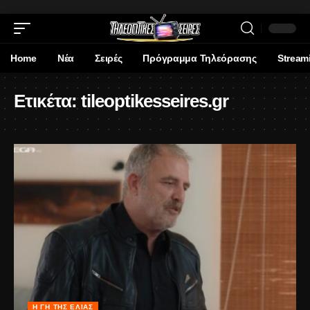
Home
Νέα
Σειρές
Πρόγραμμα Τηλεόρασης
Stream
Ετικέτα:
tileoptikesseires.gr
Η ΓΗ ΤΗΣ ΕΛΙΆΣ