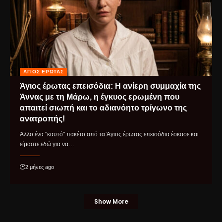
ΆΓΙΟΣ ΈΡΩΤΑΣ
Άγιος έρωτας επεισόδια: Η ανίερη συμμαχία της
Άννας με τη Μάρω, η έγκυος ερωμένη που
απαιτεί σιωπή και το αδιανόητο τρίγωνο της
ανατροπής!
Άλλο ένα "καυτό" πακέτο από τα Άγιος έρωτας επεισόδια έσκασε και
είμαστε εδώ για να…
2 μήνες ago
Show More