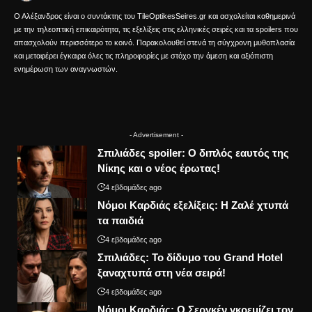
Ο Αλέξανδρος είναι ο συντάκτης του TileOptikesSeires.gr και ασχολείται καθημερινά
με την τηλεοπτική επικαιρότητα, τις εξελίξεις στις ελληνικές σειρές και τα spoilers που
απασχολούν περισσότερο το κοινό. Παρακολουθεί στενά τη σύγχρονη μυθοπλασία
και μεταφέρει έγκαιρα όλες τις πληροφορίες με στόχο την άμεση και αξιόπιστη
ενημέρωση των αναγνωστών.
- Advertisement -
Σπιλιάδες spoiler: Ο διπλός εαυτός της
Νίκης και ο νέος έρωτας!
4 εβδομάδες ago
Νόμοι Καρδιάς εξελίξεις: Η Ζαλέ χτυπά
τα παιδιά
4 εβδομάδες ago
Σπιλιάδες: Το δίδυμο του Grand Hotel
ξαναχτυπά στη νέα σειρά!
4 εβδομάδες ago
Νόμοι Καρδιάς: Ο Σεργκέν γκρεμίζει τον