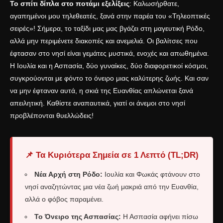
Το σπίτι δίπλα στο ποτάμι εξελίξεις
: Καλωσήρθατε,
αγαπημένοι μου τηλεθεατές, ξανά στην παρέα του «Τηλεοπτικές
σειρές»! Σήμερα, το ταξίδι μας μας βγάζει στη μαγευτική Ρόδο,
αλλά μην περιμένετε διακοπές και ανεμελιά. Οι βαλίτσες που
έφτασαν στο νησί είναι γεμάτες μυστικά, ενοχές και απωθημένα.
Η Ιουλία και η Ασπασία, δύο γυναίκες, δύο διαφορετικοί κόσμοι,
συγκρούονται με φόντο το όνειρο μιας καλύτερης ζωής. Και σαν
να μην έφταναν αυτά, η σκιά της Ευανθίας απλώνεται ξανά
απειλητική. Καθίστε αναπαυτικά, γιατί οι άνεμοι στο νησί
προβλέπονται θυελλώδεις!
📌 Τα Κυριότερα Σημεία σε 1 Λεπτό (TL;DR)
Νέα Αρχή στη Ρόδο:
Ιουλία και Φωκάς φτάνουν στο
νησί αναζητώντας μια νέα ζωή μακριά από την Ευανθία,
αλλά ο φόβος παραμένει.
Το Όνειρο της Ασπασίας:
Η Ασπασία αφήνει πίσω