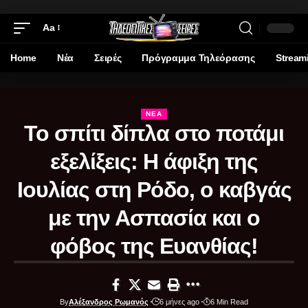
Aa
Home
Νέα
Σειρές
Πρόγραμμα Τηλεόρασης
Stream
ΝΈΑ
Το σπίτι δίπλα στο ποτάμι
εξελίξεις: Η άφιξη της
Ιουλίας στη Ρόδο, ο καβγάς
με την Ασπασία και ο
φόβος της Ευανθίας!
By
Αλέξανδρος Ρωμανός
6 μήνες ago
6 Min Read