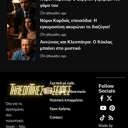
γάμο του
4 εβδομάδες ago
Νόμοι Καρδιάς επεισόδια: Η
εγκυμοσύνη ακυρώνει το διαζύγιο!
4 εβδομάδες ago
Αντώνιος και Κλεοπάτρα: Ο Κόκλας
μπαίνει στο μυστικό
4 εβδομάδες ago
Σχετικά με εμάς
Follow
Socials
Πνευματική Ιδιοκτησία
Πολιτική Απορρήτου
Όλα για τις
Όροι Χρήσης
αγαπημένες
σου
Contact
τηλεοπτικές
Made by
σειρές – Νέα,