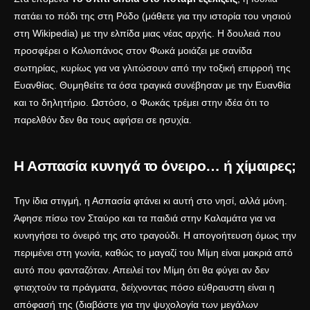
πατάει το πόδι της στη Ρόδο (μάθετε για την ιστορία του νησιού
στη
Wikipedia
) με την ελπίδα μιας νέας αρχής. Η δουλειά που
προσφέρει ο Κολιοπάνος στον Φωκά μοιάζει με σανίδα
σωτηρίας, κυρίως για να γλιτώσουν από την τοξική επιρροή της
Ευανθίας. Θυμηθείτε τα όσα τραγικά συνέβησαν με την
Ευανθία
και το δηλητήριο
. Ωστόσο, ο Φωκάς τρέμει στην ιδέα ότι το
παρελθόν δεν θα τους αφήσει σε ησυχία.
Η Ασπασία κυνηγά το όνειρο… ή χίμαιρες;
Την ίδια στιγμή, η Ασπασία φτάνει κι αυτή στο νησί, αλλά μόνη.
Άφησε πίσω τον Σταύρο και τα παιδιά στην Καλαμάτα για να
κυνηγήσει το όνειρό της στο τραγούδι. Η απογοήτευση όμως την
περιμένει στη γωνία, καθώς το μαγαζί του Μίμη είναι μακριά από
αυτό που φανταζόταν. Απειλεί τον Μίμη ότι θα φύγει αν δεν
φτιαχτούν τα πράγματα, δείχνοντας πόσο εύθραυστη είναι η
απόφασή της (διαβάστε για την ψυχολογία των μεγάλων