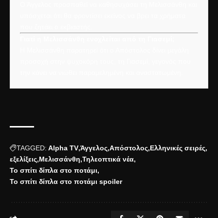
Ο Άγγελος προσπαθεί να καθησυχάσει τη Μελισσάνθη και
υπόσχεται ότι θα φροντίσει εκείνος να βρει τα χρήματα
που ζητάει ο εκβιαστής.
Γιατί η Μελισσάνθη ενοχλείται από τη Γιασεμί;
Η Μελισσάνθη παρατηρεί ότι ο Απόστολος δίνει μεγάλη
προσοχή στην ψυχοκόρη τους, τη Γιασεμί, γεγονός που
την κάνει να νιώθει παραμελημένη και αναστατωμένη.
TAGGED:
Alpha TV
Άγγελος
Απόστολος
Ελληνικές σειρές
εξελίξεις
Μελισσάνθη
Τηλεοπτικά νέα
Το σπίτι δίπλα στο ποτάμι
Το σπίτι δίπλα στο ποτάμι spoiler