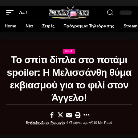
Aa
Home
Νέα
Σειρές
Πρόγραμμα Τηλεόρασης
Stream
ΝΈΑ
Το σπίτι δίπλα στο ποτάμι
spoiler: Η Μελισσάνθη θύμα
εκβιασμού για το φιλί στον
Άγγελο!
By
Αλέξανδρος Ρωμανός
7 μήνες ago
10 Min Read