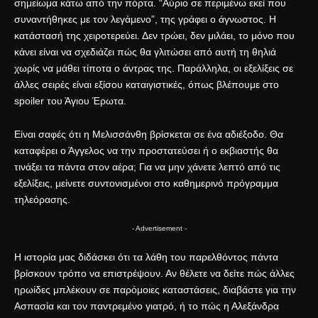
σημείωμα κάτω από την πόρτα. “Αύριο σε περιμένω εκεί που
συναντήθηκες με τον λεγάμενο”, της γράφει ο άγνωστος. Η
κατάστασή της χειροτερεύει. Δεν τρώει, δεν μιλάει, το μόνο που
κάνει είναι να σχεδιάζει πώς θα γλιτώσει από αυτή τη θηλιά
χωρίς να μάθει τίποτα ο άντρας της. Παράλληλα, οι εξελίξεις σε
άλλες σειρές είναι εξίσου καταιγιστικές, όπως βλέπουμε στο
spoiler του Άγιου Έρωτα
.
Είναι σαφές ότι η Μελισσάνθη βρίσκεται σε ένα αδιέξοδο. Θα
καταφέρει ο Άγγελος να την προστατεύσει ή ο εκβιαστής θα
τινάξει τα πάντα στον αέρα; Για να μην χάνετε λεπτό από τις
εξελίξεις, μείνετε συντονισμένοι στο καθημερινό
πρόγραμμα
τηλεόρασης
.
- Advertisement -
Η ιστορία μας διδάσκει ότι τα λάθη του παρελθόντος πάντα
βρίσκουν τρόπο να επιστρέψουν. Αν θέλετε να δείτε πώς άλλες
ηρωίδες μπλέκουν σε παρόμοιες καταστάσεις, διαβάστε για την
Ασπασία και τον παντρεμένο γιατρό
, ή το πώς
η Αλεξάνδρα