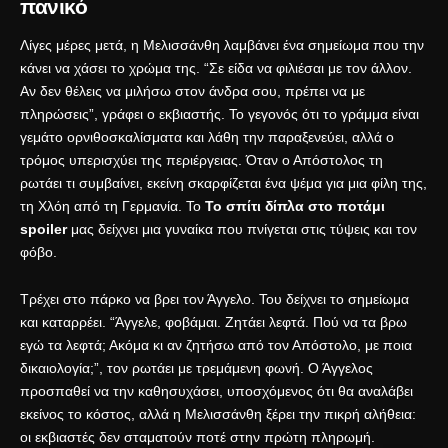
πανικό
Λίγες μέρες μετά, η Μελισσάνθη λαμβάνει ένα σημείωμα που την
κάνει να χάσει το χρώμα της. “Σε είδα να φιλιέσαι με τον άλλον.
Αν δεν θέλεις να μιλήσω στον άνδρα σου, πρέπει να με
πληρώσεις”, γράφει ο εκβιαστής. Το γεγονός ότι το γράμμα είναι
γεμάτο ορνιθοσκαλίσματα και λάθη την παραξενεύει, αλλά ο
τρόμος υπερισχύει της περιέργειας. Όταν ο Απόστολος τη
ρωτάει τι συμβαίνει, εκείνη σκαρφίζεται ένα ψέμα για μια φίλη της,
τη Χλόη από τη Γερμανία. Το
Το σπίτι δίπλα στο ποτάμι
spoiler
μας δείχνει μια γυναίκα που πνίγεται στις τύψεις και τον
φόβο.
Τρέχει στο πάρκο να βρει τον Άγγελο. Του δείχνει το σημείωμα
και καταρρέει. “Άγγελε, φοβάμαι. Ζητάει λεφτά. Πού να τα βρω
εγώ τα λεφτά; Ακόμα κι αν ζητήσω από τον Απόστολο, με ποια
δικαιολογία;”, τον ρωτάει με τρεμάμενη φωνή. Ο Άγγελος
προσπαθεί να την καθησυχάσει, υποσχόμενος ότι θα αναλάβει
εκείνος το κόστος, αλλά η Μελισσάνθη ξέρει την πικρή αλήθεια:
οι εκβιαστές δεν σταματούν ποτέ στην πρώτη πληρωμή.