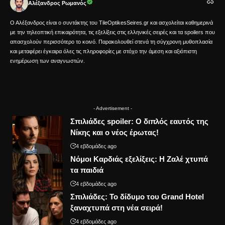
Αλέξανδρος Ρωμανός
Ο Αλέξανδρος είναι ο συντάκτης του TileOptikesSeires.gr και ασχολείται καθημερινά
με την τηλεοπτική επικαιρότητα, τις εξελίξεις στις ελληνικές σειρές και τα spoilers που
απασχολούν περισσότερο το κοινό. Παρακολουθεί στενά τη σύγχρονη μυθοπλασία
και μεταφέρει έγκαιρα όλες τις πληροφορίες με στόχο την άμεση και αξιόπιστη
ενημέρωση των αναγνωστών.
- Advertisement -
Σπιλιάδες spoiler: Ο διπλός εαυτός της
Νίκης και ο νέος έρωτας!
4 εβδομάδες ago
Νόμοι Καρδιάς εξελίξεις: Η Ζαλέ χτυπά
τα παιδιά
4 εβδομάδες ago
Σπιλιάδες: Το δίδυμο του Grand Hotel
ξαναχτυπά στη νέα σειρά!
4 εβδομάδες ago