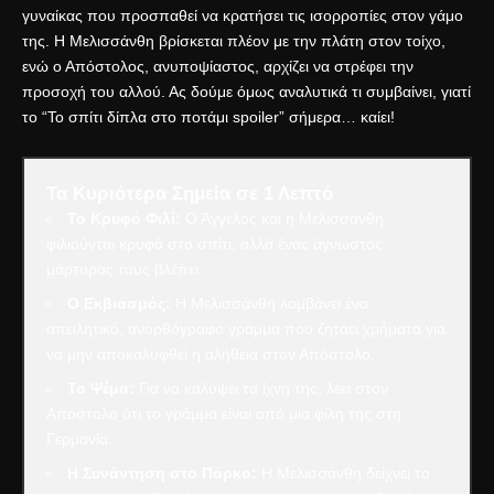
γυναίκας που προσπαθεί να κρατήσει τις ισορροπίες στον γάμο
της. Η Μελισσάνθη βρίσκεται πλέον με την πλάτη στον τοίχο,
ενώ ο Απόστολος, ανυποψίαστος, αρχίζει να στρέφει την
προσοχή του αλλού. Ας δούμε όμως αναλυτικά τι συμβαίνει, γιατί
το “Το σπίτι δίπλα στο ποτάμι spoiler” σήμερα… καίει!
Τα Κυριότερα Σημεία σε 1 Λεπτό
Το Κρυφό Φιλί:
Ο Άγγελος και η Μελισσάνθη
φιλιούνται κρυφά στο σπίτι, αλλά ένας άγνωστος
μάρτυρας τους βλέπει.
Ο Εκβιασμός:
Η Μελισσάνθη λαμβάνει ένα
απειλητικό, ανορθόγραφο γράμμα που ζητάει χρήματα για
να μην αποκαλυφθεί η αλήθεια στον Απόστολο.
Το Ψέμα:
Για να καλύψει τα ίχνη της, λέει στον
Απόστολο ότι το γράμμα είναι από μια φίλη της στη
Γερμανία.
Η Συνάντηση στο Πάρκο:
Η Μελισσάνθη δείχνει το