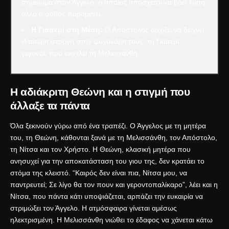
σημείωμα στον Άγγελο, ο οποίος υπόσχεται να βρει λύση,
αλλά ο φόβος παραμένει.
Η Γιασεμί στη Μέση:
Ο Απόστολος αρχίζει να δείχνει
ιδιαίτερη στοργή στην ψυχοκόρη τους, τη Γιασεμί,
γεγονός που ενοχλεί τη Μελισσάνθη.
Η αδιάκριτη Θεώνη και η στιγμή που
άλλαξε τα πάντα
Όλα ξεκινούν γύρω από ένα τραπέζι. Ο Άγγελος με τη μητέρα
του, τη Θεώνη, κάθονται ξανά με τη Μελισσάνθη, τον Απόστολο,
τη Νίτσα και τον Χρήστο. Η Θεώνη, κλασική μητέρα που
ανησυχεί για την αποκατάσταση του γιου της, δεν κρατάει το
στόμα της κλειστό. “Καιρός δεν είναι πια, Νίτσα μου, να
παντρευτεί; Σε λίγο θα τον πουν και γεροντοπαλίκαρο”, λέει και η
Νίτσα, που πάντα κάτι υποψιάζεται, αρπάζει την ευκαιρία να
στριμώξει τον Άγγελο. Η ατμόσφαιρα γίνεται αμέσως
ηλεκτρισμένη. Η Μελισσάνθη νιώθει το έδαφος να χάνεται κάτω