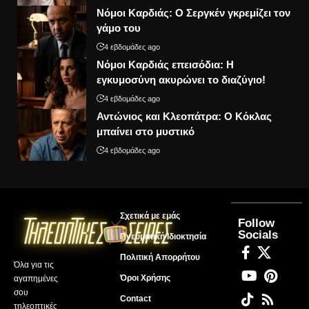
Νόμοι Καρδιάς: Ο Σεργκέν γκρεμίζει τον
γάμο του
4 εβδομάδες ago
Νόμοι Καρδιάς επεισόδια: Η
εγκυμοσύνη ακυρώνει το διαζύγιο!
4 εβδομάδες ago
Αντώνιος και Κλεοπάτρα: Ο Κόκλας
μπαίνει στο μυστικό
4 εβδομάδες ago
Σχετικά με εμάς
Follow
Socials
Πνευματική Ιδιοκτησία
Πολιτική Απορρήτου
Όλα για τις
Όροι Χρήσης
αγαπημένες
σου
Contact
τηλεοπτικές