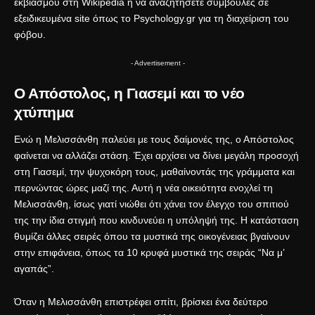
εκβιασμού
στη Wikipedia ή να αναζητήσετε συμβουλές σε
εξειδικευμένα site όπως το
Psychology.gr
για τη διαχείριση του
φόβου.
- Advertisement -
Ο Απόστολος, η Γιασεμί και το νέο
χτύπημα
Ενώ η Μελισσάνθη παλεύει με τους δαίμονές της, ο Απόστολος
φαίνεται να αλλάζει στάση. Έχει αρχίσει να δίνει μεγάλη προσοχή
στη Γιασεμί, την ψυχοκόρη τους, μαθαίνοντάς της γράμματα και
περνώντας ώρες μαζί της. Αυτή η νέα οικειότητα ενοχλεί τη
Μελισσάνθη, ίσως γιατί νιώθει ότι χάνει τον έλεγχο του σπιτιού
της την ίδια στιγμή που κινδυνεύει η υπόληψή της. Η κατάσταση
θυμίζει άλλες σειρές όπου τα μυστικά της οικογένειας βγαίνουν
στην επιφάνεια, όπως τα
10 κρυφά μυστικά της σειράς “Να μ’
αγαπάς”
.
Όταν η Μελισσάνθη επιστρέφει σπίτι, βρίσκει ένα δεύτερο