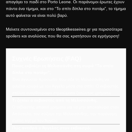
απαγάγει το παιδί στο Porto Leone
. Οι παράνομοι έρωτες έχουν
πάντα ένα τίμημα, και στο “Το σπίτι δίπλα στο ποτάμι”, το τίμημα
αυτό φαίνεται να είναι πολύ βαρύ.
Μείνετε συντονισμένοι στο tileoptikesseires.gr για περισσότερα
spoilers και αναλύσεις που θα σας κρατήσουν σε εγρήγορση!
Συχνές Ερωτήσεις (FAQ)
Ποιος εκβιάζει τη Μελισσάνθη στη σειρά “Το σπίτι
δίπλα στο ποτάμι”;
Ένα άγνωστο πρόσωπο που είδε τη Μελισσάνθη να
φιλιέται κρυφά με τον Άγγελο μέσα στο σπίτι. Ο εκβιαστής
στέλνει ανορθόγραφα σημειώματα ζητώντας χρήματα.
Τι ζητάει ο εκβιαστής από τη Μελισσάνθη;
Ο εκβιαστής απαιτεί χρήματα για να μην αποκαλύψει στον
Απόστολο, τον σύζυγο της Μελισσάνθης, την παράνομη
σχέση της με τον Άγγελο.
Πώς αντιδρά ο Άγγελος στον εκβιασμό;