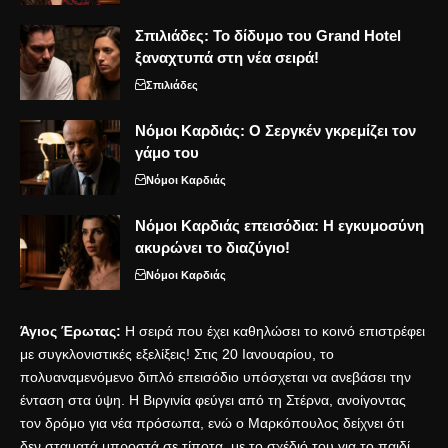
Σπιλιάδες: Το δίδυμο του Grand Hotel
ξαναχτυπά στη νέα σειρά!
Σπιλιάδες
Νόμοι Καρδιάς: Ο Σεργκέν γκρεμίζει τον
γάμο του
Νόμοι Καρδιάς
Νόμοι Καρδιάς επεισόδια: Η εγκυμοσύνη
ακυρώνει το διαζύγιο!
Νόμοι Καρδιάς
Άγιος Έρωτας:
Η σειρά που έχει καθηλώσει το κοινό επιστρέφει
με συγκλονιστικές
εξελίξεις
! Στις 20 Ιανουαρίου, το
πολυαναμενόμενο διπλό επεισόδιο υπόσχεται να ανεβάσει την
ένταση στα ύψη. Η Βιργινία φεύγει από τη Στέρνα, ανοίγοντας
τον δρόμο για νέα πρόσωπα, ενώ ο Μαρκόπουλος δείχνει ότι
δεν σταματά μπροστά σε τίποτα, με το σχέδιό του για το παιδί