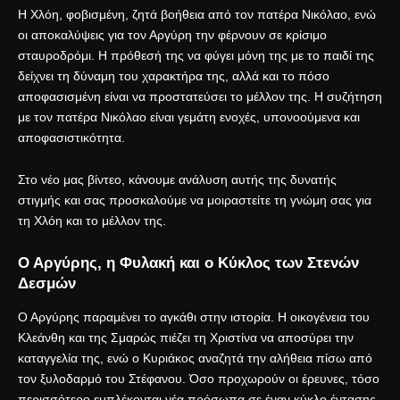
Η Χλόη, φοβισμένη, ζητά βοήθεια από τον πατέρα Νικόλαο, ενώ
οι αποκαλύψεις για τον Αργύρη την φέρνουν σε κρίσιμο
σταυροδρόμι. Η πρόθεσή της να φύγει μόνη της με το παιδί της
δείχνει τη δύναμη του χαρακτήρα της, αλλά και το πόσο
αποφασισμένη είναι να προστατεύσει το μέλλον της. Η συζήτηση
με τον πατέρα Νικόλαο είναι γεμάτη ενοχές, υπονοούμενα και
αποφασιστικότητα.
Στο νέο μας βίντεο, κάνουμε ανάλυση αυτής της δυνατής
στιγμής και σας προσκαλούμε να μοιραστείτε τη γνώμη σας για
τη Χλόη και το μέλλον της.
Ο Αργύρης, η Φυλακή και ο Κύκλος των Στενών
Δεσμών
Ο Αργύρης παραμένει το αγκάθι στην ιστορία. Η οικογένεια του
Κλεάνθη και της Σμαρώς πιέζει τη Χριστίνα να αποσύρει την
καταγγελία της, ενώ ο Κυριάκος αναζητά την αλήθεια πίσω από
τον ξυλοδαρμό του Στέφανου. Όσο προχωρούν οι έρευνες, τόσο
περισσότερο εμπλέκονται νέα πρόσωπα σε έναν κύκλο έντασης