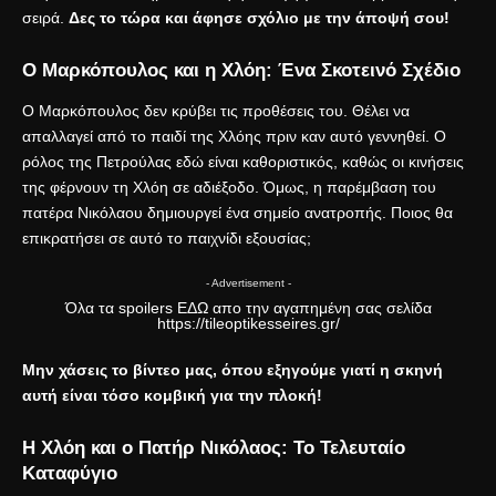
σειρά.
Δες το τώρα και άφησε σχόλιο με την άποψή σου!
Ο Μαρκόπουλος και η Χλόη: Ένα Σκοτεινό Σχέδιο
Ο Μαρκόπουλος δεν κρύβει τις προθέσεις του. Θέλει να
απαλλαγεί από το παιδί της Χλόης πριν καν αυτό γεννηθεί. Ο
ρόλος της Πετρούλας εδώ είναι καθοριστικός, καθώς οι κινήσεις
της φέρνουν τη Χλόη σε αδιέξοδο. Όμως, η παρέμβαση του
πατέρα Νικόλαου δημιουργεί ένα σημείο ανατροπής. Ποιος θα
επικρατήσει σε αυτό το παιχνίδι εξουσίας;
- Advertisement -
Όλα τα spoilers
ΕΔΩ
απο την αγαπημένη σας σελίδα
https://tileoptikesseires.gr/
Μην χάσεις το βίντεο μας, όπου εξηγούμε γιατί η σκηνή
αυτή είναι τόσο κομβική για την πλοκή!
Η Χλόη και ο Πατήρ Νικόλαος: Το Τελευταίο
Καταφύγιο