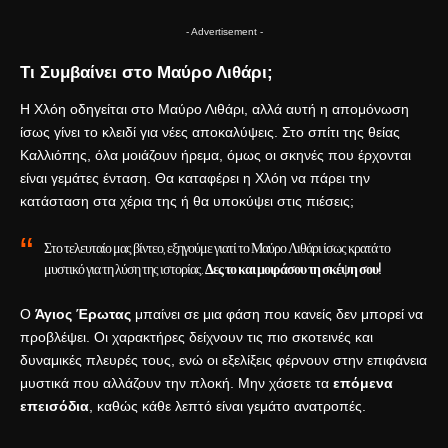
- Advertisement -
Τι Συμβαίνει στο Μαύρο Λιθάρι;
Η Χλόη οδηγείται στο Μαύρο Λιθάρι, αλλά αυτή η απομόνωση
ίσως γίνει το κλειδί για νέες αποκαλύψεις. Στο σπίτι της θείας
Καλλιόπης, όλα μοιάζουν ήρεμα, όμως οι σκηνές που έρχονται
είναι γεμάτες ένταση. Θα καταφέρει η Χλόη να πάρει την
κατάσταση στα χέρια της ή θα υποκύψει στις πιέσεις;
Στο τελευταίο μας βίντεο, εξηγούμε γιατί το Μαύρο Λιθάρι ίσως κρατά το
μυστικό για τη λύση της ιστορίας.
Δες το και μοιράσου τη σκέψη σου!
Ο
Άγιος Έρωτας
μπαίνει σε μια φάση που κανείς δεν μπορεί να
προβλέψει. Οι χαρακτήρες δείχνουν τις πιο σκοτεινές και
δυναμικές πλευρές τους, ενώ οι εξελίξεις φέρνουν στην επιφάνεια
μυστικά που αλλάζουν την πλοκή. Μην χάσετε τα
επόμενα
επεισόδια
, καθώς κάθε λεπτό είναι γεμάτο ανατροπές.