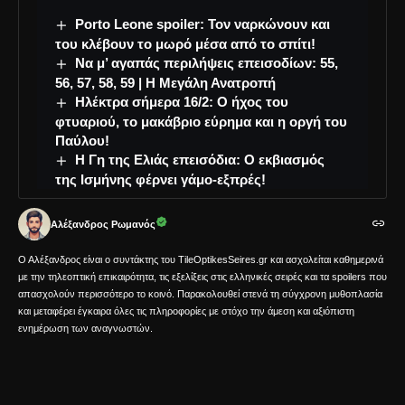
Porto Leone spoiler: Τον ναρκώνουν και
του κλέβουν το μωρό μέσα από το σπίτι!
Να μ’ αγαπάς περιλήψεις επεισοδίων: 55,
56, 57, 58, 59 | Η Μεγάλη Ανατροπή
Ηλέκτρα σήμερα 16/2: Ο ήχος του
φτυαριού, το μακάβριο εύρημα και η οργή του
Παύλου!
Η Γη της Ελιάς επεισόδια: Ο εκβιασμός
της Ισμήνης φέρνει γάμο-εξπρές!
Αλέξανδρος Ρωμανός
Ο Αλέξανδρος είναι ο συντάκτης του TileOptikesSeires.gr και ασχολείται καθημερινά
με την τηλεοπτική επικαιρότητα, τις εξελίξεις στις ελληνικές σειρές και τα spoilers που
απασχολούν περισσότερο το κοινό. Παρακολουθεί στενά τη σύγχρονη μυθοπλασία
και μεταφέρει έγκαιρα όλες τις πληροφορίες με στόχο την άμεση και αξιόπιστη
ενημέρωση των αναγνωστών.