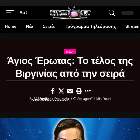
Aa
Home
Νέα
Σειρές
Πρόγραμμα Τηλεόρασης
Stream
ΝΈΑ
Άγιος Έρωτας: Το τέλος της
Βιργινίας από την σειρά
By
Αλέξανδρος Ρωμανός
2 έτη ago
4 Min Read