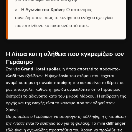
Η Αγωνία του Χρόνη:
Ο αστυνόμος
συνειδητοποιεί πως το κυνήγι του ενόχου έχει γίνει
πιο επικίνδυνο και σκοτεινό από ποτέ.
Η Λίτσα και η αλήθεια που «γκρεμίζει» τον
Γεράσιμο
Στα νέα
Grand Hotel spoiler
, η Λίτσα αποτελεί το πρόσωπο-
κλειδί των εξελίξεων.
Η ψυχολογία του ατόμου που έρχεται
αντιμέτωπο με τη συνειδητοποίηση του κακού
είναι το θέμα που
μας απασχολεί, καθώς η ηρωίδα ανακαλύπτει ότι ο Γεράσιμος
διέπραξε το αδιανόητο κατά του μικρού Μάρκου.
Η επίδραση της
οργής και της ενοχής
είναι το καύσιμο που την οδηγεί στον
Χρόνη.
Θα μπορέσει ο Γεράσιμος να αποφύγει τη σύλληψη, ή η κατάθεση
της Λίτσας είναι το εισιτήριό του για τη φυλακή;
Το mini cliffhanger
εδώ είναι η αγωνιώδης προσπάθεια του Χρόνη να προλάβει τις