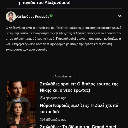
η παγίδα του Αλέξανδρου!
Αλέξανδρος Ρωμανός
Ο Αλέξανδρος είναι ο συντάκτης του TileOptikesSeires.gr και ασχολείται καθημερινά
με την τηλεοπτική επικαιρότητα, τις εξελίξεις στις ελληνικές σειρές και τα spoilers που
απασχολούν περισσότερο το κοινό. Παρακολουθεί στενά τη σύγχρονη μυθοπλασία
και μεταφέρει έγκαιρα όλες τις πληροφορίες με στόχο την άμεση και αξιόπιστη
ενημέρωση των αναγνωστών.
- Advertisement -
Σπιλιάδες spoiler: Ο διπλός εαυτός της
Νίκης και ο νέος έρωτας!
4 εβδομάδες ago
Νόμοι Καρδιάς εξελίξεις: Η Ζαλέ χτυπά
τα παιδιά
4 εβδομάδες ago
Σπιλιάδες: Το δίδυμο του Grand Hotel