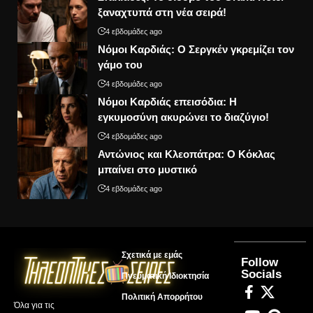
ξαναχτυπά στη νέα σειρά!
4 εβδομάδες ago
Νόμοι Καρδιάς: Ο Σεργκέν γκρεμίζει τον
γάμο του
4 εβδομάδες ago
Νόμοι Καρδιάς επεισόδια: Η
εγκυμοσύνη ακυρώνει το διαζύγιο!
4 εβδομάδες ago
Αντώνιος και Κλεοπάτρα: Ο Κόκλας
μπαίνει στο μυστικό
4 εβδομάδες ago
Σχετικά με εμάς
Follow
Socials
Πνευματική Ιδιοκτησία
Πολιτική Απορρήτου
Όλα για τις