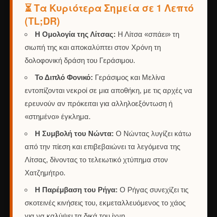
⏳ Τα Κυριότερα Σημεία σε 1 Λεπτό
(TL;DR)
Η Ομολογία της Λίτσας:
Η Λίτσα «σπάει» τη
σιωπή της και αποκαλύπτει στον Χρόνη τη
δολοφονική δράση του Γεράσιμου.
Το Διπλό Φονικό:
Γεράσιμος και Μελίνα
εντοπίζονται νεκροί σε μια αποθήκη, με τις αρχές να
ερευνούν αν πρόκειται για αλληλοεξόντωση ή
«στημένο» έγκλημα.
Η Συμβολή του Νώντα:
Ο Νώντας λυγίζει κάτω
από την πίεση και επιβεβαιώνει τα λεγόμενα της
Λίτσας, δίνοντας το τελειωτικό χτύπημα στον
Χατζημήτρο.
Η Παρέμβαση του Ρήγα:
Ο Ρήγας συνεχίζει τις
σκοτεινές κινήσεις του, εκμεταλλευόμενος το χάος
για να καλύψει τα δικά του ίχνη.