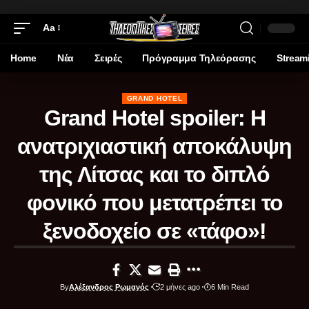
Aa
Home
Νέα
Σειρές
Πρόγραμμα Τηλεόρασης
Stream
GRAND HOTEL
Grand Hotel spoiler: Η
ανατριχιαστική αποκάλυψη
της Λίτσας και το διπλό
φονικό που μετατρέπει το
ξενοδοχείο σε «τάφο»!
By
Αλέξανδρος Ρωμανός
2 μήνες ago
6 Min Read