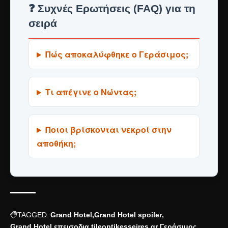
❓ Συχνές Ερωτήσεις (FAQ) για τη
σειρά
Πώς αποκαλύφθηκε ο Γεράσιμος;
Τι απέγινε ο Νώντας;
Ποιοι βρίσκονται νεκροί στην
αποθήκη;
TAGGED:
Grand Hotel
Grand Hotel spoiler
Grand Hotel επεισοδια
tileoptikesseires.gr
Γεράσιμος