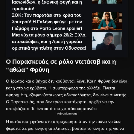
Ιασωνίδων, η ξαφνική φυγή και η
προδοσία!
ΣΟΚ: Τον παρατάει στα κρύα του
λουτρού! Η Γαλήνη φεύγει με τον
Γιάμαρη στα Porto Leone spoiler!
Μια νύχτα μόνο σήμερα 26/2: Ξύλο,
αποκαλύψεις και η Αρετή γυρνάει
οριστικά την πλάτη στον Οδυσσέα!
Ο Παρασκευάς σε ρόλο ντετέκτιβ και η
“αθώα” Φρύνη
Ο έρωτας και ο βήχας δεν κρύβονται, λένε. Και η Φρύνη δεν είναι
καλή στο να κρύβεται. Η συμπεριφορά της αλλάζει. Γίνεται
αφηρημένη, εξαφανίζεται ώρες αδικαιολόγητα, δεν είναι συνεπής.
Ο Παρασκευάς, που δεν τρώει κουτόχορτο, αρχίζει να την
υποψιάζεται. Το ένστικτό του χτυπάει καμπανάκι.
- Advertisement -
Η κατάσταση φτάνει στο απροχώρητο όταν την πιάνει να λέει
ψέματα. Σε μια κίνηση απελπισίας, βουτάει το κινητό της για να