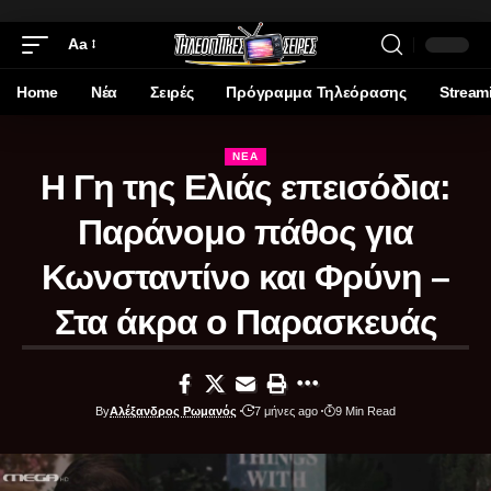
Aa
Home
Νέα
Σειρές
Πρόγραμμα Τηλεόρασης
Stream
ΝΈΑ
Η Γη της Ελιάς επεισόδια:
Παράνομο πάθος για
Κωνσταντίνο και Φρύνη –
Στα άκρα ο Παρασκευάς
By
Αλέξανδρος Ρωμανός
7 μήνες ago
9 Min Read