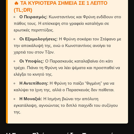
🔥 ΤΑ ΚΥΡΙΌΤΕΡΑ ΣΗΜΕΊΑ ΣΕ 1 ΛΕΠΤΌ
(TL;DR)
Ο Πειρασμός:
Κωνσταντίνος και Φρύνη ενδίδουν στο
πάθος τους. Η επίσκεψη στο γραφείο καταλήγει σε
ερωτικές περιπτύξεις.
Οι Εξομολογήσεις:
Η Φρύνη σοκάρει τον Στέφανο με
την αποκάλυψή της, ενώ ο Κωνσταντίνος ανοίγει τα
χαρτιά του στον Τζον.
Οι Υποψίες:
Ο Παρασκευάς καταλαβαίνει ότι κάτι
τρέχει. Πιάνει τη Φρύνη να λέει ψέματα και προσπαθεί να
ελέγξει το κινητό της.
Η Αντεπίθεση:
Η Φρύνη το παίζει “θιγμένη” για να
καλύψει τα ίχνη της, αλλά ο Παρασκευάς δεν πείθεται.
Η Μοναξιά:
Η Ισμήνη βιώνει την απόλυτη
εγκατάλειψη, αγνοώντας το διπλό παιχνίδι του συζύγου
της.