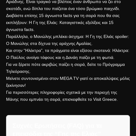
Αριάδνης. Είναι τραγικό να βλέπεις έναν άνθρωπο να ζει στο
σκοτάδι, ενώ δίπλα του παίζεται ένα τόσο βρώμικο παιχνίδι.
Διαβάστε επίσης 15 άγνωστα facts για τη σειρά που θα σας
εκπλήξουν:
Η Γη της Ελιάς: Καταιγιστικές εξελίξεις και 15
άγνωστα facts
.
Παράλληλα, ο Μανώλης μπλέκει άσχημα:
Η Γη της Ελιάς spoiler:
Ο Μανώλης στα δίχτυα της αράχνης Αμαλίας
.
Και στην “Ηλέκτρα”, τα πράγματα είναι εξίσου σκοτεινά:
Ηλέκτρα:
Ο Παύλος ανοίγει τάφους και η Δανάη παίζει με τη φωτιά
.
Για να ξέρετε πότε ακριβώς παίζει η σειρά, δείτε το
Πρόγραμμα
Τηλεόρασης
.
Μείνετε συντονισμένοι στον
MEGA TV
γιατί οι αποκαλύψεις μόλις
ξεκίνησαν!
Για περισσότερες πληροφορίες σχετικά με την περιοχή της
Μάνης που εμπνέει τη σειρά, επισκεφθείτε το
Visit Greece
.
Συχνές Ερωτήσεις (FAQ) για τα
επεισόδια της “Γης της Ελιάς”