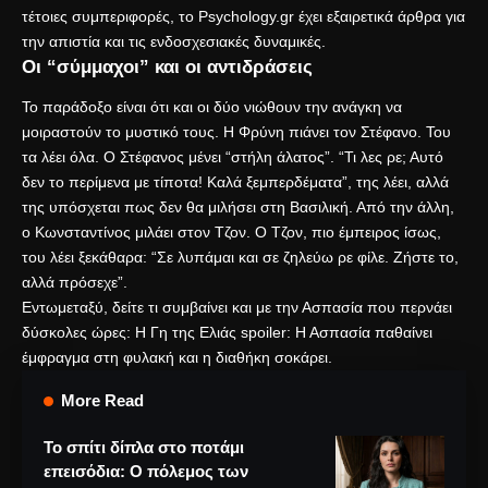
τέτοιες συμπεριφορές, το
Psychology.gr
έχει εξαιρετικά άρθρα για
την απιστία και τις ενδοσχεσιακές δυναμικές.
Οι “σύμμαχοι” και οι αντιδράσεις
Το παράδοξο είναι ότι και οι δύο νιώθουν την ανάγκη να
μοιραστούν το μυστικό τους. Η Φρύνη πιάνει τον Στέφανο. Του
τα λέει όλα. Ο Στέφανος μένει “στήλη άλατος”. “Τι λες ρε; Αυτό
δεν το περίμενα με τίποτα! Καλά ξεμπερδέματα”, της λέει, αλλά
της υπόσχεται πως δεν θα μιλήσει στη Βασιλική. Από την άλλη,
ο Κωνσταντίνος μιλάει στον Τζον. Ο Τζον, πιο έμπειρος ίσως,
του λέει ξεκάθαρα: “Σε λυπάμαι και σε ζηλεύω ρε φίλε. Ζήστε το,
αλλά πρόσεχε”.
Εντωμεταξύ, δείτε τι συμβαίνει και με την Ασπασία που περνάει
δύσκολες ώρες:
Η Γη της Ελιάς spoiler: Η Ασπασία παθαίνει
έμφραγμα στη φυλακή και η διαθήκη σοκάρει
.
More Read
Το σπίτι δίπλα στο ποτάμι
επεισόδια: Ο πόλεμος των