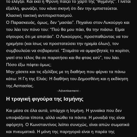
το ελέγξει. Και εκεί η Φρύνη παίζει το χαρτί της “θιγμένης”. Γίνεται
έξαλλη, φωνάζει, του κάνει σκηνή ότι δεν την εμπιστεύεται.
Κλασική τακτική αντιπερισπασμού.
Ο Παρασκευάς, όμως, δεν “μασάει”. Πηγαίνει στον Λυκούργο και
του λέει τον πόνο του: “Πού θα μου πάει, θα την πιάσω. Είμαι
σίγουρος ότι με απατάει”. Ο Λυκούργος, προσπαθώντας να τον
ηρεμήσει (και ίσως να προστατεύσει την ηρεμία όλων), τον
συμβουλεύει να σοβαρευτεί. “Σταμάτα να αμφισβητείς το κορίτσι,
γιατί στο τέλος θα σε παρατήσει και θα φταις εσύ”, του λέει.
Πόσο έξω πέφτει όμως;
Μην χάσετε και τις εξελίξεις με τη διαθήκη που φέρνει τα πάνω
κάτω:
Η Γη της Ελιάς: Η διαθήκη του Δημοσθένη και η εκδίκηση
της Ασπασίας
.
- Advertisement -
Η τραγική φιγούρα της Ισμήνης
Και μέσα σε όλα αυτά, υπάρχει η Ισμήνη. Η γυναίκα που δεν
υποψιάζεται τίποτα, αλλά νιώθει τα πάντα. Η μοναξιά της είναι
αφόρητη. Ο Κωνσταντίνος λείπει συνεχώς, είναι απών σωματικά
και πνευματικά. Η μόνη της παρηγοριά είναι η παρέα της