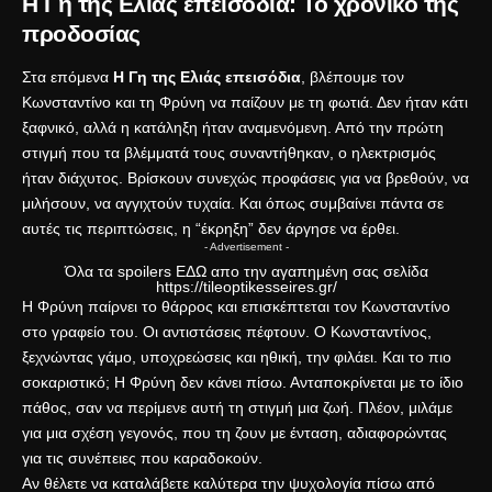
Η Γη της Ελιάς επεισόδια: Το χρονικό της
προδοσίας
Στα επόμενα
Η Γη της Ελιάς επεισόδια
, βλέπουμε τον
Κωνσταντίνο και τη Φρύνη να παίζουν με τη φωτιά. Δεν ήταν κάτι
ξαφνικό, αλλά η κατάληξη ήταν αναμενόμενη. Από την πρώτη
στιγμή που τα βλέμματά τους συναντήθηκαν, ο ηλεκτρισμός
ήταν διάχυτος. Βρίσκουν συνεχώς προφάσεις για να βρεθούν, να
μιλήσουν, να αγγιχτούν τυχαία. Και όπως συμβαίνει πάντα σε
αυτές τις περιπτώσεις, η “έκρηξη” δεν άργησε να έρθει.
- Advertisement -
Όλα τα spoilers
ΕΔΩ
απο την αγαπημένη σας σελίδα
https://tileoptikesseires.gr/
Η Φρύνη παίρνει το θάρρος και επισκέπτεται τον Κωνσταντίνο
στο γραφείο του. Οι αντιστάσεις πέφτουν. Ο Κωνσταντίνος,
ξεχνώντας γάμο, υποχρεώσεις και ηθική, την φιλάει. Και το πιο
σοκαριστικό; Η Φρύνη δεν κάνει πίσω. Ανταποκρίνεται με το ίδιο
πάθος, σαν να περίμενε αυτή τη στιγμή μια ζωή. Πλέον, μιλάμε
για μια σχέση γεγονός, που τη ζουν με ένταση, αδιαφορώντας
για τις συνέπειες που καραδοκούν.
Αν θέλετε να καταλάβετε καλύτερα την ψυχολογία πίσω από