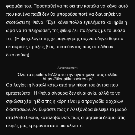
φαρμάκι του. Προσπαθεί να πείσει την κοπέλα να κάνει αυτό
που κανένα παιδί δεν θα μπορούσε ποτέ να διανοηθεί: να
σκοτώσει τη Φιόνα. “Έχει κάνει πολλά εγκλήματα και ήρθε η
ώρα να τα πληρώσει”, της ψιθυρίζει, παίζοντας με το μυαλό
της. (Η
ψυχολογία της χειραγώγησης
συχνά οδηγεί θύματα
σε ακραίες πράξεις βίας, πιστεύοντας πως αποδίδουν
δικαιοσύνη).
- Advertisement -
Όλα τα spoilers
ΕΔΩ
απο την αγαπημένη σας σελίδα
https://tileoptikesseires.gr/
Θα λυγίσει η Ναταλί κάτω από την πίεση του άντρα που
εμπιστεύεται; Η Φιόνα σίγουρα δεν είναι αγία, αλλά το να
σηκώσει χέρι η ίδια της η κόρη είναι μια τραγωδία αρχαίων
διαστάσεων. Αν θυμάστε πώς
η Αλεξάνδρα έκλεψε το μωρό
στο Porto Leone
, καταλαβαίνετε πως οι μητρικοί δεσμοί στις
σειρές μας κρέμονται από μια κλωστή.