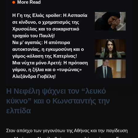
More Read
Η Γη της Ελιάς spoiler: Η Ασπασία
σε κίνδυνο, ο χρηματισμός της
Χρυσούλας και το σοκαριστικό
τροχαίο του Παυλή!
Να μ’ αγαπάς: Η απόπειρα
αυτοκτονίας, η εγκυμοσύνη και ο
γάμος-κόλαση της Κατερίνας!
Μια νύχτα μόνο Αρετή: Η πρόταση
γάμου, η ζήλια και ο «τυφώνας»
Αλεξάνδρα Γιοβέλη!
Η Νεφέλη ψάχνει τον “λευκό
κύκνο” και ο Κωνσταντής την
ελπίδα
Στον απόηχο των γεγονότων της Αθήνας και την παγίδευση