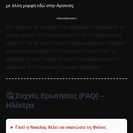
με άλλη μορφή εδώ στην Αρσινόη;
- Advertisement -
Μην ξεχνάτε να τσεκάρετε το
πρόγραμμα τηλεόρασης
για
να μην χάσετε ούτε δευτερόλεπτο από τις καταιγιστικές
εξελίξεις. Για να είστε πάντα ένα βήμα μπροστά, διαβάστε
αποκλειστικά spoilers και εξερευνήστε γενικά όλες τις
αγαπημένες σας
Σειρές
! Μείνετε συντονισμένοι γιατί το
αίμα νερό δεν γίνεται και η τιμωρία πλησιάζει!
🤔 Συχνές Ερωτήσεις (FAQ) –
Ηλέκτρα
Γιατί ο Νικόλας θέλει να σκοτώσει τη Φιόνα;