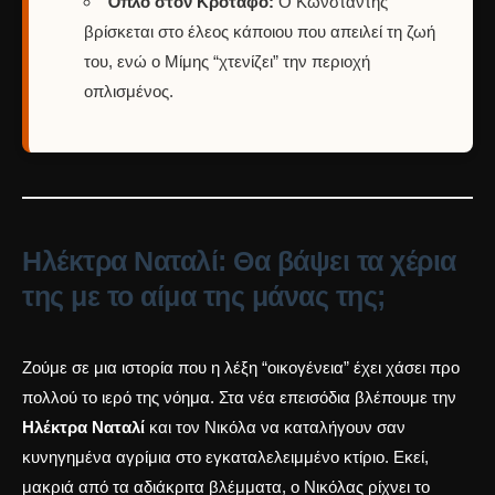
Όπλο στον Κρόταφο:
Ο Κωνσταντής
βρίσκεται στο έλεος κάποιου που απειλεί τη ζωή
του, ενώ ο Μίμης “χτενίζει” την περιοχή
οπλισμένος.
Ηλέκτρα Ναταλί: Θα βάψει τα χέρια
της με το αίμα της μάνας της;
Ζούμε σε μια ιστορία που η λέξη “οικογένεια” έχει χάσει προ
πολλού το ιερό της νόημα. Στα νέα επεισόδια βλέπουμε την
Ηλέκτρα Ναταλί
και τον Νικόλα να καταλήγουν σαν
κυνηγημένα αγρίμια στο εγκαταλελειμμένο κτίριο. Εκεί,
μακριά από τα αδιάκριτα βλέμματα, ο Νικόλας ρίχνει το