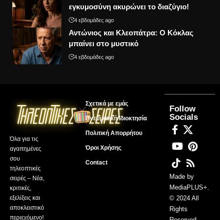
εγκυμοσύνη ακυρώνει το διαζύγιο!
4 εβδομάδες ago
Αντώνιος και Κλεοπάτρα: Ο Κόκλας
μπαίνει στο μυστικό
4 εβδομάδες ago
Σχετικά με εμάς
Follow
Socials
Πνευματική Ιδιοκτησία
Πολιτική Απορρήτου
Όλα για τις
Όροι Χρήσης
αγαπημένες
σου
Contact
τηλεοπτικές
Made by
σειρές – Νέα,
MediaPLUS+
.
κριτικές,
εξελίξεις και
© 2024 All
αποκλειστικό
Rights
περιεχόμενο!
Reserved