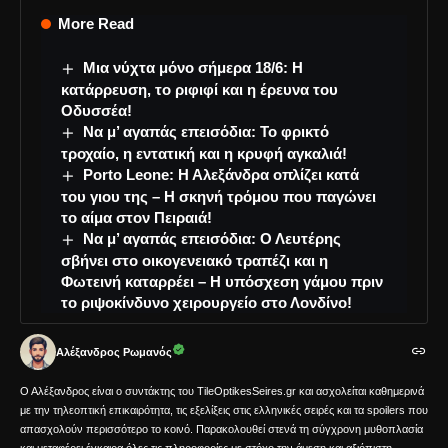
More Read
Μια νύχτα μόνο σήμερα 18/6: Η
κατάρρευση, το ριφιφί και η έρευνα του
Οδυσσέα!
Να μ’ αγαπάς επεισόδια: Το φρικτό
τροχαίο, η εντατική και η κρυφή αγκαλιά!
Porto Leone: Η Αλεξάνδρα οπλίζει κατά
του γιου της – Η σκηνή τρόμου που παγώνει
το αίμα στον Πειραιά!
Να μ’ αγαπάς επεισόδια: Ο Λευτέρης
σβήνει στο οικογενειακό τραπέζι και η
Φωτεινή καταρρέει – Η υπόσχεση γάμου πριν
το ριψοκίνδυνο χειρουργείο στο Λονδίνο!
Αλέξανδρος Ρωμανός
Ο Αλέξανδρος είναι ο συντάκτης του TileOptikesSeires.gr και ασχολείται καθημερινά
με την τηλεοπτική επικαιρότητα, τις εξελίξεις στις ελληνικές σειρές και τα spoilers που
απασχολούν περισσότερο το κοινό. Παρακολουθεί στενά τη σύγχρονη μυθοπλασία