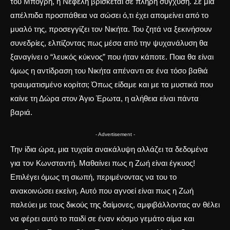
του Μπόγρη, η Νεφέλη βρίσκεται σε πλήρη σύγχυση. Σε μια
απέλπιδα προσπάθεια να σώσει ό,τι έχει απομείνει από το
μυαλό της, προσεγγίζει τον Νικήτα. Του ζητά να ξεκινήσουν
συνεδρίες, ελπίζοντας πως μέσα από την ψυχανάλυση θα
ξαναγίνει ο “λευκός κύκνος” που ήταν κάποτε. Ποια θα είναι
όμως η αντίδραση του Νικήτα απέναντι σε ένα τόσο βαθιά
τραυματισμένο κορίτσι; Όπως είδαμε και με
τα μυστικά που
καίνε τη Δώρα στον Άγιο Έρωτα
, η αλήθεια είναι πάντα
βαριά.
- Advertisement -
Την ίδια ώρα, μια τυχαία ανακάλυψη αλλάζει τα δεδομένα
για τον Κωνσταντή. Μαθαίνει πως η Ζωή είναι έγκυος!
Επιλέγει όμως τη σιωπή, περιμένοντας να του το
ανακοινώσει εκείνη. Αυτό που αγνοεί είναι πως η Ζωή
παλεύει με τους δικούς της δαίμονες, αμφιβάλλοντας αν θέλει
να φέρει αυτό το παιδί σε έναν κόσμο γεμάτο αίμα και