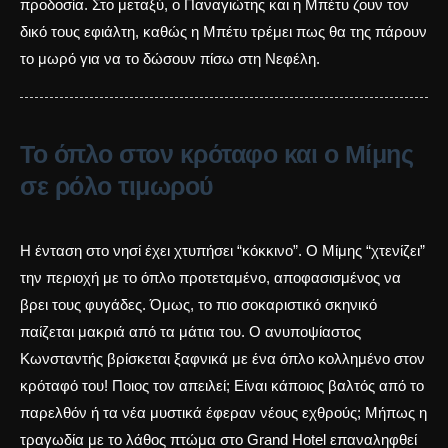
προδοσία. Στο μεταξύ, ο Παναγιώτης και η Μπέτυ ζουν τον
δικό τους εφιάλτη, καθώς η Μπέτυ τρέμει πως θα της πάρουν
το μωρό για να το δώσουν πίσω στη Νεφέλη.
Το όπλο στον κρόταφο και ο Μίμης
σε ρόλο τιμωρού
Η ένταση στο νησί έχει χτυπήσει “κόκκινο”. Ο Μίμης “χτενίζει”
την περιοχή με το όπλο προτεταμένο, αποφασισμένος να
βρει τους φυγάδες. Όμως, το πιο σοκαριστικό σκηνικό
παίζεται μακριά από τα μάτια του. Ο ανυποψίαστος
Κωνσταντής βρίσκεται ξαφνικά με ένα όπλο κολλημένο στον
κρόταφό του! Ποιος τον απειλεί; Είναι κάποιος βαλτός από το
παρελθόν ή τα νέα μυστικά έφεραν νέους εχθρούς; Μήπως η
τραγωδία με το λάθος πτώμα στο Grand Hotel
επαναληφθεί