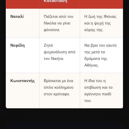
Κατάσταση
Ναταλί
Πιέζεται από τον
Η ζωή της Φιόνας
Νικόλα να γίνει
και η ψυχή της
φόνισσα.
κόρης της.
Νεφέλη
Ζητά
Να βρει τον εαυτό
ψυχανάλυση από
της μετά τα
τον Νικήτα.
δράματα της
Αθήνας.
Κωνσταντής
Βρίσκεται με ένα
Η ίδια του η
όπλο κολλημένο
επιβίωση και το
στον κρόταφο.
αγέννητο παιδί
του.